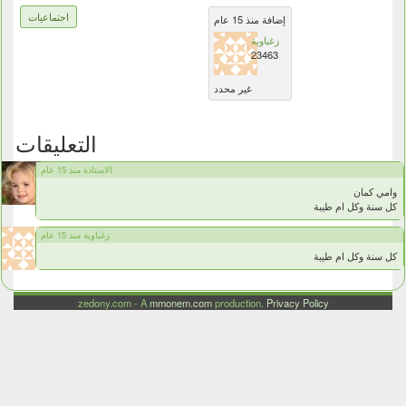
اجتماعيات
إضافة منذ 15 عام
زغباوية
23463
غير محدد
التعليقات
الاستاذة منذ 15 عام
وامي كمان
كل سنة وكل ام طيبة
زغباوية منذ 15 عام
كل سنة وكل ام طيبة
zedony.com - A
mmonem.com
production.
Privacy Policy