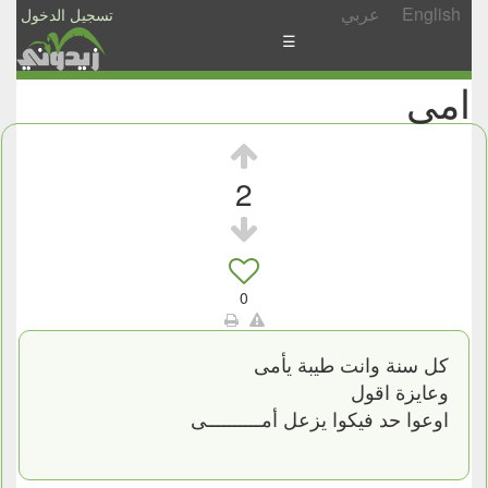
English
عربي
تسجيل الدخول
☰
امى
الأخبار
الأسئلة
والمشاركات
2
الأبجدي
إسأل
-
0
شارك
كل سنة وانت طيبة يأمى
وعايزة اقول
اوعوا حد فيكوا يزعل أمــــــــــى