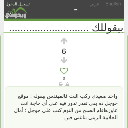
English
عربي
تسجيل الدخول
☰
بيقوللك ............................
الأخبار
الأسئلة
والمشاركات
6
الأبجدي
إسأل
-
0
شارك
واحد صعيدى ركب النت فالمهندس بيقوله : موقع
جوجل ده بقى تقدر تدور فيه على أى حاجة انت
عاوزهاقام الصبح من النوم كتب على جوجل : أمال
الجلابية الزيتى بتاعتى فين