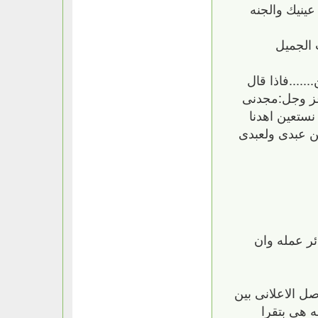
عينيك والجنه
 الجميل
....فاذا قال
ه عز وجل:مجدنى
ك نستعين اهدنا
ين عبدى ولعبدى
ر عمله وان
صل الاعلانى بين
 هى بتقرا