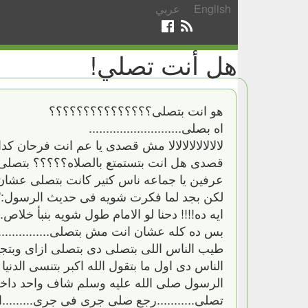
English
عربي
هل أنت تصلي!
هو انت بتصلى؟؟؟؟؟؟؟؟؟؟؟؟؟؟؟
اه بصلى...........................
لالالالالالالالا مش قصدى يا عم انت فرحان كدا ل
قصدى هل انت بتستمتع بالصلاه؟؟؟؟؟ بتصلى
عرفين يا جماعه ناس كتير كانت بتصلى عشان الص
لكن بجد لما فكرت شويه فى حديث الرسول:"ارحن
ايه ده!!!! دحنا لو الامام طول شويه بنبأ خلاص....
بس ده كله عشان انت مش بتصلى...............انت 
طيب الناس اللى بتصلى دى بتصلى ازاى وبتج
الناس دى اول ما بتقول الله اكبر بتنسى الدنيا ب
الرسول صلى الله عليه وسلم شاف واحد داخل
تصلى...........رجع صلى جرى فى جرى.........