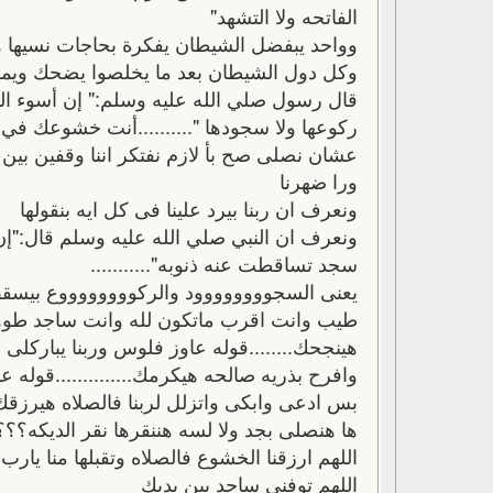
الفاتحه ولا التشهد"
وواحد يبفضل الشيطان يفكرة بحاجات نسيها 
وكل دول الشيطان بعد ما يخلصوا يضحك ويم
قال رسول صلي الله عليه وسلم:" إن أسوء النا
ركوعها ولا سجودها "..........أنت خشوعك في ا
عشان نصلى صح بأ لازم نفتكر اننا وقفين بين يد
ورا ضهرنا
ونعرف ان ربنا بيرد علينا فى كل ايه بنقولها
ونعرف ان النبي صلي الله عليه وسلم قال:"إن 
سجد تساقطت عنه ذنوبه"...........
يعنى السجوووووووود والركووووووووع بيسقط
طيب وانت اقرب ماتكون لله وانت ساجد طووو
هينجحك........قوله عاوز فلوس وربنا يباركلى ف
وافرح بذريه صالحه هيكرمك..............قول
بس ادعى وابكى واتزلل لربنا فالصلاه هيرزق
ها هنصلى بجد ولا لسه هننقرها نقر الديكه؟
اللهم ارزقنا الخشوع فالصلاه وتقبلها منا يارب 
اللهم توفنى ساجد بين يديك