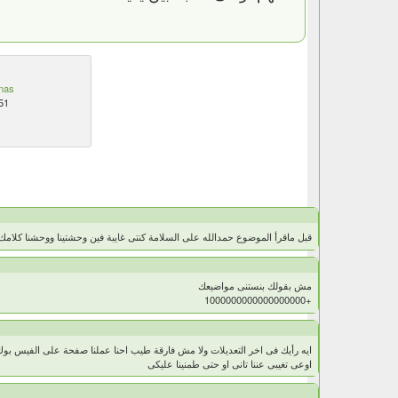
nas
51
قبل ماقرأ الموضوع حمدالله على السلامة كنتى غايبة فين وحشتينا ووحشنا كلامك
مش بقولك بنستنى مواضيعك
+1000000000000000000
ايه رأيك فى اخر التعديلات ولا مش فارقة طيب احنا عملنا صفحة على الفيس بوك ع
اوعى تغيبى عننا تانى او حتى طمنينا عليكى