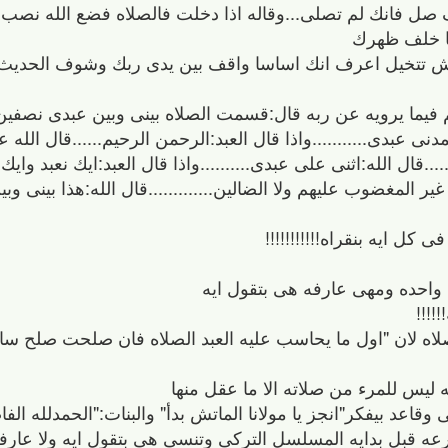
ف صل فانك لم تصلى...وقاله اذا دخلت فالصلاه فضع الله نصب 
ها خلف ظهرك
ل لا مش تتخيل اعرف انك اساسا واقف بين يدى ربك وشوف الحديث
فيما يرويه عن ربه قال:قسمت الصلاه بينى وبين عبدى نصفين...
حمدنى عبدى...........واذا قال العبد:الرحمن الرحيم......قال الل
.....قال الله:اثنى على عبدى..........واذا قال العبد:ايك نعبد واي
المغضوب عليهم ولا الضالين.............قال الله:هذا بينى وب
ا فى كل ايه بنقراه!!!!!!!!!!!
ة واحده ومهى عارفه هى بتقول ايه
!!!!
اه لان "اول ما يحاسب عليه العبد الصلاه فان صلحت صلح سائ
ليس للمرء من صلاته الا ما عقل منها
قاعد بيفكر"انجز يا مولانا الماتش بدأ" والبنات:"الحمدلله الفا
 قبل بدايه المسلسل التركى وتنسى هى بتقول ايه ولا عارفه