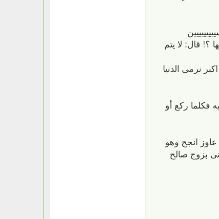
يييييين
؟! قال: لا يتم
كبر نرمى الدنيا
 فكلما ركع أو
عاوز انجح وهو
منى بزوج صالح