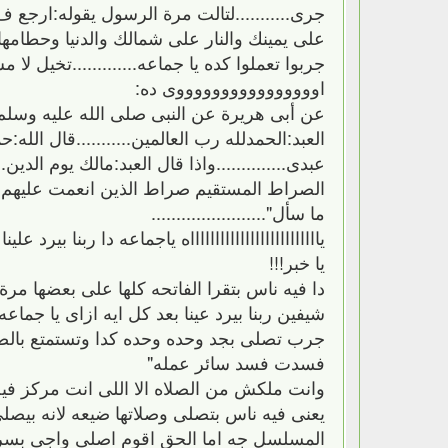
جرى...........لتالت مرة الرسول يقوله:ارجع 
على يمينك والنار على شمالك والدنيا وحطام
جربوا تعملوا كده يا جماعه.............تخي
اووووووووووووووووى ده:
عن أبى هريرة عن النبى صلى الله عليه وسلم 
العبد:الحمدلله رب العالمين...........قال الله:
عبدى..............واذا قال العبد:مالك يوم الدين.
الصراط المستقيم صراط الذين انعمت عليهم غير 
ما سأل".......................
يااااااااااااااااااااااااااه ياجماعه دا ربنا بيرد علين
يا خبر!!!
دا فيه ناس بتقرا الفاتحه كلها على بعضها مر
شيفين ربنا بيرد عينا بعد كل ايه ازاى يا جماعه!!
جرب تصلى بجد وحده وحده كدا وتستمتع بالصل
فسدت فسد سائر عمله"
وانت ملكش من الصلاه الا اللى انت مركز فيه 
يعنى فيه ناس بتصلى وصلاتها ضيعه لانه بيصلى و
المسلسل جه اما الحق اقوم اصلى واجى بسرعه