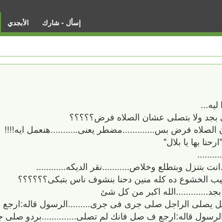
إسأل - شارك
الأبجدي
يه...
 بجد ولا بتصلى عشان الصلاه فرض؟؟؟؟؟
لاه فرض بس.............مضطر يعنى...........هنعمل ايه!!!!
ا بها يا بلال"
.......
بتنزل وبتطلع وخلاص...........نقر الديكه............
يب الخشوع ده كله منين دحنا بنشوف ناس بتبكى؟؟؟؟؟؟
جد.............الله اكبر من كل شئ
 يصلى الراجل صلى جرى فى جرى.........الرسول قاله:ارجع
الرسول قاله:ارجع ف صل فانك لم تصلى..............بردو صلى