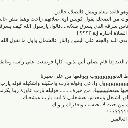
وهو قاعد معاه ومش فالصلاه خالص
وت من الضحك يقول كويس اوى صلاتهم راحت وهما مش حاسييي
س سرقة الذي يسرق صلاته....قالوا: يارسول الله كيف يسرقها 
لصلاة أخباره إية ؟؟؟؟!!
ى الله والجنه على اليمين والنار عالشمال واول ما نقول الله ا
العبد إذا قام يصلي أتي بذنوبه كلها فوضعت علي رأسه وعاتقيه
 الذنووووووووب ويوقعها من على ضهرنا
وووووووول وادعى وقوله يارب واحكيله واشكيله قوله يارب 
يها هيعطييييييييك من خيرة..........قوليله يارب عاوزة ربنا يكر
ه عاوز اشتغل ومحدش هيشغلنى لا انت يارب هيشغلك
ك من حيث لا تحتسب ويغفرلك زنوبك
؟؟؟؟؟؟؟؟؟
العالمين