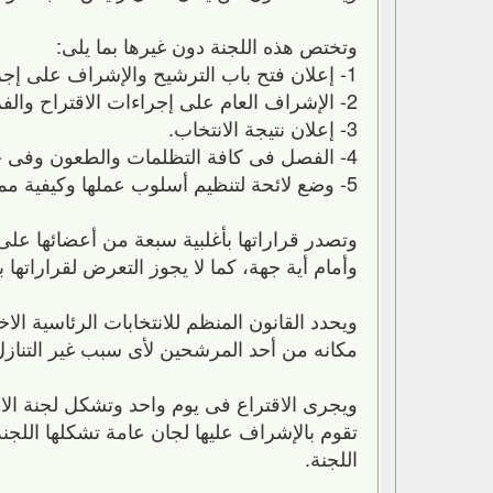
وتختص هذه اللجنة دون غيرها بما يلى:
1- إعلان فتح باب الترشيح والإشراف على إجراءاته وإعلان القائمة النهائية للمرشحين.
2- الإشراف العام على إجراءات الاقتراح والفرز.
3- إعلان نتيجة الانتخاب.
4- الفصل فى كافة التظلمات والطعون وفى جميع المسائل المتعلقة باختصاصها بما فى ذلك تنازع الاختصاص.
5- وضع لائحة لتنظيم أسلوب عملها وكيفية ممارسة اختصاصاتها.
وتصدر قراراتها بأغلبية سبعة من أعضائها على ا
وأمام أية جهة، كما لا يجوز التعرض لقراراتها با
ويحدد القانون المنظم للانتخابات الرئاسية ال
مكانه من أحد المرشحين لأى سبب غير التنازل ع
ويجرى الاقتراع فى يوم واحد وتشكل لجنة الانتخ
تقوم بالإشراف عليها لجان عامة تشكلها اللجنة
اللجنة.