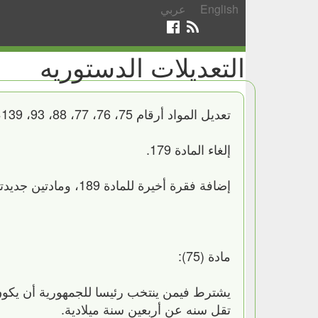
English
عربي
التعديلات الدستوريه
تعديل المواد أرقام 75، 76، 77، 88، 93، 139، 148، 151، 189 من الدستور.
إلغاء المادة 179.
إضافة فقرة أخيرة للمادة 189، ومادتين جديدتين برقمى 189 مكررا، 189 مكرر "1" إلى الدستور.
مادة (75):
يشترط فيمن ينتخب رئيسا للجمهورية أن يكون م
تقل سنه عن أربعين سنة ميلادية.