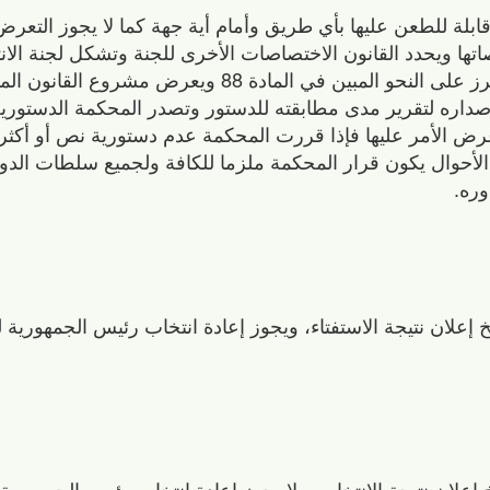
 قابلة للطعن عليها بأي طريق وأمام أية جهة كما لا يجوز التعرض
صاتها ويحدد القانون الاختصاصات الأخرى للجنة وتشكل لجنة الان
اللجان التي تتولى الإشراف على الاقتراع والفرز على النحو المبين في المادة 8
إصداره لتقرير مدى مطابقته للدستور وتصدر المحكمة الدستورية 
ض الأمر عليها فإذا قررت المحكمة عدم دستورية نص أو أكث
لأحوال يكون قرار المحكمة ملزما للكافة ولجميع سلطات الدو
وره.
 إعلان نتيجة الاستفتاء، ويجوز إعادة انتخاب رئيس الجمهورية 
 إعلان نتيجة الانتخاب و لا يجوز إعادة انتخاب رئيس الجمهورية 