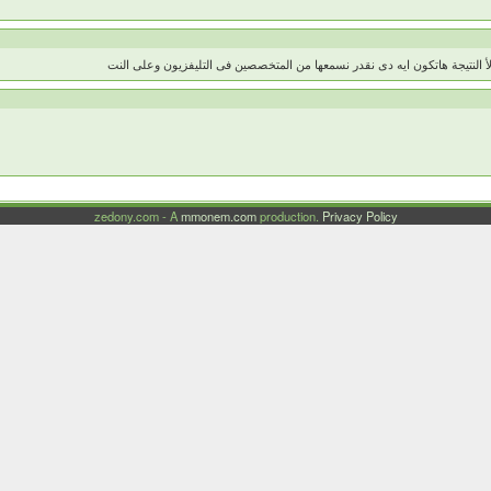
لأ النتيجة هاتكون ايه دى نقدر نسمعها من المتخصصين فى التليفزيون وعلى النت
zedony.com - A
mmonem.com
production.
Privacy Policy