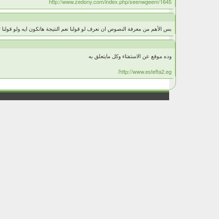
http://www.zedony.com/index.php/seenwgeem/1645
بس الأهم من معرفة النصوص ان نعرف لو قولنا نعم النتيجة هاتكون ايه ولو قولنا 
وده موقع عن الاستفتاء وكل مايتعلق به
http://www.estefta2.eg/