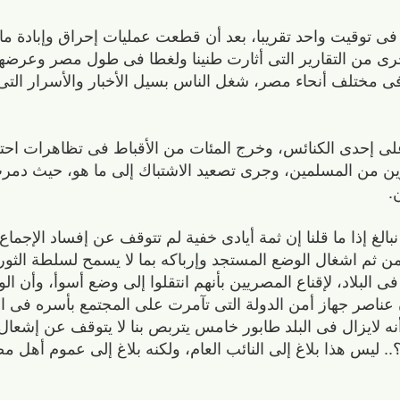
 فى توقيت واحد تقريبا، بعد أن قطعت عمليات إحراق وإبادة ما 
رى من التقارير التى أثارت طنينا ولغطا فى طول مصر وعرضه
ر فى مختلف أنحاء مصر، شغل الناس بسيل الأخبار والأسرار التى
ء على إحدى الكنائس، وخرج المئات من الأقباط فى تظاهرات احت
رين من المسلمين، وجرى تصعيد الاشتباك إلى ما هو، حيث دمر
.
غ إذا ما قلنا إن ثمة أيادى خفية لم تتوقف عن إفساد الإجماع
ثم اشغال الوضع المستجد وإرباكه بما لا يسمح لسلطة الثورة
فى البلاد، لإقناع المصريين بأنهم انتقلوا إلى وضع أسوأ، وأن ا
إن عناصر جهاز أمن الدولة التى تآمرت على المجتمع بأسره فى 
أنه لايزال فى البلد طابور خامس يتربص بنا لا يتوقف عن إشعا
.. ليس هذا بلاغ إلى النائب العام، ولكنه بلاغ إلى عموم أهل م