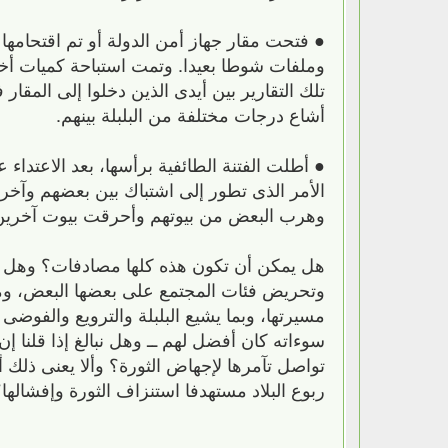
● فتحت مقار جهاز أمن الدولة أو تم اقتحامها
وملفات شوطا بعيدا. وتمت استباحة كميات أخ
تلك التقارير بين أيدى الذين دخلوا إلى المقا
أشاع درجات مختلفة من البلبلة بينهم.
● أطلت الفتنة الطائفية برأسها، بعد الاعتدا
الأمر الذى تطور إلى اشتباك بين بعضهم وآخ
وهرب البعض من بيوتهم وأحرقت بيوت آخرين
هل يمكن أن تكون هذه كلها مصادفات؟ وهل نبال
وتحريض فئات المجتمع على بعضها البعض، ومن 
مسيرتها، وبما يشيع البلبلة والترويع والفوضى 
سوءاته كان أفضل لهم ــ وهل نبالغ إذا قلنا 
تواصل تآمرها لإجهاض الثورة؟ وألا يعنى ذلك 
ربوع البلاد مستهدفا استنزاف الثورة وإفشالها؟