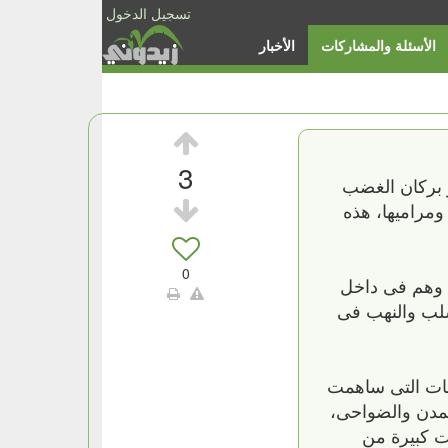
تسجيل الدخول
الأسئلة والمشاركات
الأخبار
3
مرون يتحركون منذ انفجر بركان الغضب
ومراميها، هذه
0
ى وهم فى داخل
سلب والنهب فى
فئات التى ساهمت
لمدن والضواحى،
ت كبيرة من