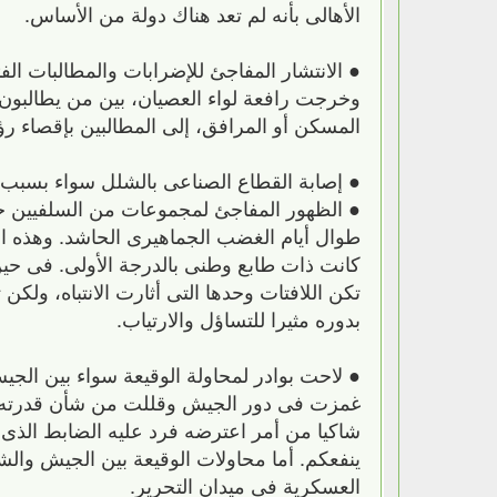
الأهالى بأنه لم تعد هناك دولة من الأساس.
● الانتشار المفاجئ للإضرابات والمطالبات 
وخرجت رافعة لواء العصيان، بين من يطالبون ب
المسكن أو المرافق، إلى المطالبين بإقصاء رؤس
● إصابة القطاع الصناعى بالشلل سواء بسبب ا
● الظهور المفاجئ لمجموعات من السلفيين خ
طوال أيام الغضب الجماهيرى الحاشد. وهذه ال
كانت ذات طابع وطنى بالدرجة الأولى. فى حين
تكن اللافتات وحدها التى أثارت الانتباه، ول
بدوره مثيرا للتساؤل والارتياب.
● لاحت بوادر لمحاولة الوقيعة سواء بين ال
غمزت فى دور الجيش وقللت من شأن قدرته ع
شاكيا من أمر اعترضه فرد عليه الضابط الذى تلق
ينفعكم. أما محاولات الوقيعة بين الجيش وا
العسكرية فى ميدان التحرير.