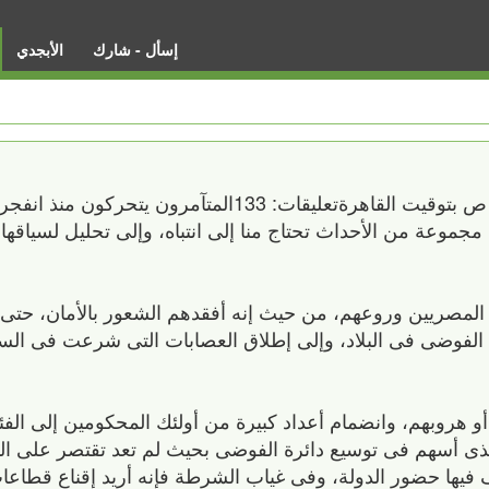
إسأل - شارك
الأبجدي
بقلم:فهمي هويدي10 مارس 2011 08:55:31 ص بتوقيت القاهرةتعليقات: 133المتآ
موعة من الأحداث تحتاج منا إلى انتباه، وإلى تحليل لسياقها 
م المصريين وروعهم، من حيث إنه أفقدهم الشعور بالأمان، حت
ة الفوضى فى البلاد، وإلى إطلاق العصابات التى شرعت فى ال
و هروبهم، وانضمام أعداد كبيرة من أولئك المحكومين إلى ال
الذى أسهم فى توسيع دائرة الفوضى بحيث لم تعد تقتصر على ا
ف فيها حضور الدولة، وفى غياب الشرطة فإنه أريد إقناع قطاعا