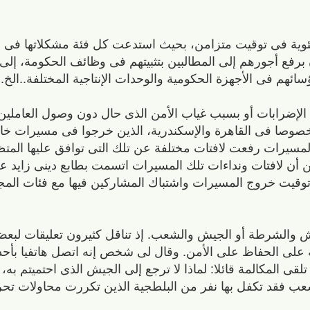
الفئوية فى توقيت متزامن، بحيث استدعت كل فئة مشكلاتها فى
رفع أجورهم إلى المطالبين بتثبيتهم فى وظائف الحكومة، إلى ا
ائهم فى الأجهزة الحكومية والوحدات الإنتاجية المختلفة..الخ.
لإضرابات أو بسبب غياب الأمن الذى حال دون وصول العاملين 
صوصا فى القاهرة والإسكندرية، الذين خرجوا فى مسيرات خا
مسيرات رفعت لافتات مختلفة عن تلك التى توافق عليها المتظ
 أن لافتات ونداءات تلك المسيرات اتسمت بطابع دينى زايد عل
كن توقيت خروج المسيرات واشتباك المشاركين فيها مع فئات المج
جيش والشرطة أو الجيش والشعب. إذ تناقل كثيرون تعليقات لب
لى الحفاظ على الأمن. وقال لى شخص إنه اتصل هاتفيا بأح
ى المكالمة قائلا: لماذا لا ترجع إلى الجيش الذى احتميتم به، 
لشعب فقد تكفل بها نفر من البلطجية الذين تكررت محاولات ت