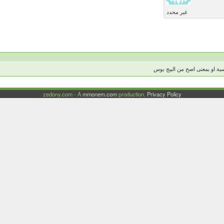
غير محدد
طبعا كلنا متأكدين ان ضرب المت
zedony.com - A
mmonem.com
production.
Privacy Policy