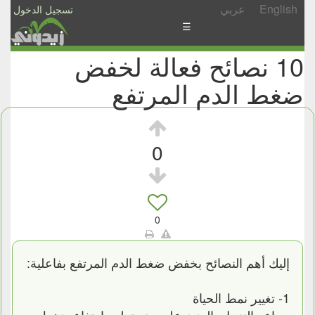
English
عربي
تسجيل الدخول
☰
10 نصائح فعالة لخفض
الأخبار
ضغط الدم المرتفع
الأسئلة
والمشاركات
الأبجدي
0
إسأل
-
شارك
0
إليك أهم النصائح بخفض ضغط الدم المرتفع بفاعلية:
1- تغيير نمط الحياة
يساعد النزول بالوزن على منع تطور ارتفاع ضغط