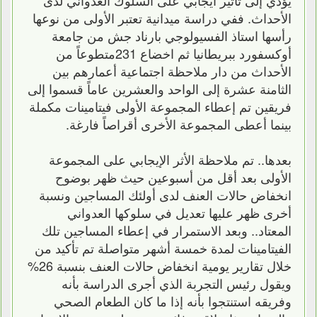
الأحداث. ففي دراسة ميدانية تعتبر الأولى من نوعها
رأسها استاذ الفسيولوجي بارناد جش من جامعة
أوكسفورد ببريطانيا ثم اخضاع 231متطوعاً من
الأحداث من دار ملاحظة اجتماعية أعمارهم بين
الثامنة عشرة إلى الواحد والعشرين عاماً قسموا إلى
فريقين تم إعطاء المجموعة الأولى فيتامينات مكملة
بينما أعطى المجموعة الأخرى أقراصاً فارغة.
بعدها.. تم ملاحظة الأثر الإيجابي على المجموعة
الأولى بعد أقل من أسبوعين حيث ظهر بوضوح
انخفاض حالات العنف لدى أولئك المساجين ونسبة
أخرى ظهر عليها تعديل في سلوكها العدواني
المعتاد.. وبعد الاستمرار في إعطاء المساجين تلك
الفيتامينات لمدة خمسة أشهر متواصلة تم تأكيد من
خلال تقارير يومية انخفاض حالات العنف بنسبة 26%
ويقول رئيس التجربة الذي أجرى الدراسة بأنه
وفريقه استنتجوا بأنه إذا ما كان الطعام الصحي