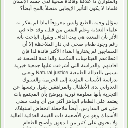
والمتوازن ذا علاقة وفائدة صحية لدى جسم الإنسان
فلماذا لا يكون التأثير الإيجابي متصلاً بالمخ أيضاً؟
سؤال وجيه بالطبع وليس معروفاً لماذا لم يفكر به
علماء التغذية وعلم النفس من قبل، وقد جاء في
الأثر بأن المعدة هي بيت الداء.. ويقول الباحث بأنه
رغم وجود طعام صحي في دار الملاحظة إلا أن
المساجين لم يختاروا الغذاء الأكثر فائدة لذا فإن
اعطاءهم الفيتامينات المكملة والداعمة للصحة قد
افادتهم. والدراسة التي أشرفت عليها جمعية خيرية
تسمى بالعدالة الطبيعية Natural justice وتعنى
بدراسة الأسباب المؤدية إلى الجريمة والسلوك
العدواني لدى الأطفال والمراهقين يقول رئيسها عن
التجربة بأنها معلومة ثورية ويوضح بأن المجتمع بات
يعتمد على الطعام الجاهز أكثر من أي وقت مضى
حتى في المدارس. أيضاً ملاحظة انخفاض استهلاك
الأسماك وهو من الأطعمة ذات القيمة الغذائية العالية
ولا يحتوي على كثير من الدهون وأصبح الطعام