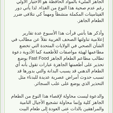
الجاهز المليء بالمواد الحافظة هو الاختيار الأولي
رغم عدم صحية هذا النوع من الغذاء. لذا يأتي دور
الفيتامينات المكملة منشطاً ومهماً كي نتلافى ضرر
الطعام الجاهز.
وأذكر هنا بأنني قرأت هذا الأسبوع عدة تقارير
إعلامية تناولتها الصحف الغربية نقلاً عن مطالب في
الشأن الصحي في الولايات المتحدة التي تخضع
مطاعمها لهيئة مواصفات للأطعمة كما الأدوية دعوة
تطالب مطاعم الطعام الجاهز Fast Food بوضع
تحذير على أطعمتها الجاهزة عبارات تقول بأنه أي
الطعام الدهني قد يسبب البدانة والتي بدورها قد
تسبب حدوث أمراض عصرية عديدة للبدناء مثل
التحذير الذي يوضع على علب السجائر.
والدعوة ليست محاولة لإقصاء هذا النوع من الطعام
الجاهز كلية وإنما محاولة تشجيع الأجيال النامية
والمراهقين بالذات عتى العودة إلى طعام البيت