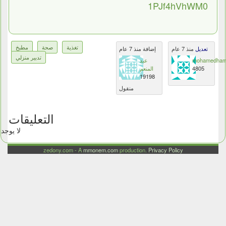
1PJf4hVhWM0
تغذية
صحة
مطبخ
تعديل
منذ 7 عام
إضافة منذ 7 عام
تدبير منزلي
عبد
mohamedham
المنعم
4805
19198
منقول
التعليقات
لا يوجد
zedony.com - A
mmonem.com
production.
Privacy Policy