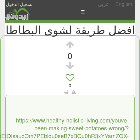
عربي
English
تسجيل الدخول
☰
افضل طريقة لشوى البطاطا
الأخبار
الأسئلة
والمشاركات
0
الأبجدي
إسأل
-
0
شارك
https://www.healthy-holistic-living.com/youve-
been-making-sweet-potatoes-wrong/?
RsEtQIsaucOm7PEblqu0seB7xBQu0hR3xYYamZQX-