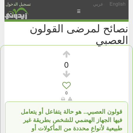
English
عربي
تسجيل الدخول
☰
نصائح لمرضى القولون
الأخبار
العصبي
الأسئلة
والمشاركات
الأبجدي
0
إسأل
-
شارك
0
قولون العصبي.. هو حالة يتفاعل أو يتعامل
فيها الجهاز الهضمي للشخص بطريقة غير
طبيعية لأنواع محددة من المأكولات أو