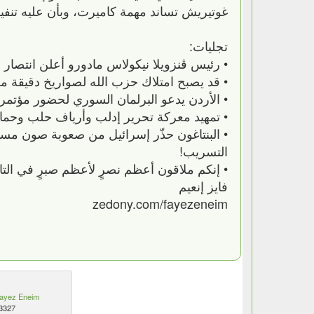
غوتيريش تساند مهمة كاميرت، وبأن عليه تنفي
تجليات:
• رئيس ڤنزويلا نيكولاس مادورو أعلن انتصار ب
• قد يصبح امتلاك حزب الله لصواريخ دقيقة مط
• الأردن يدعو البرلمان السوري لحضور مؤتمر ا
• تمهيد معركة تحرير إدلب وأرياف حلب وحما
• البنتاغون حذّر إسرائيل من صعوبة صون مسا
التسريب!
• إنكم ملاقون أعظم نصرٍ لأعظم صبرٍ في الت
فايز إنعيم
zedony.com/fayezeneim
ayez Eneim
3327