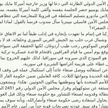
ن الدولي الطارئة التي دعا لها وزير خارجية أميركا مايك بو
مايك بومبيو حضر الجلسة بنفسه وألقى كلمة أميركا بنفسه، من
اس مادورو بتسليم السلطة في ڤنزويلا للمعارضة التي تتظاه
جلس الأمن فاسيلي نيبينزيا سأل مندوب فرنسا بالقول: لماذا ل
 الصفراء؟
ا في إتمام ما تعهدت بإنجازه في إدلب طبقاً لما تم الاتفاق عل
شمال غرب حلب بيد الجيش العربي السوري وحلفائه، قد لا يع
كوس الموكوس رجب طيب أردوغان، لكنها الحقيقة التي سيواجهه
قع يوم أمس ما قيام العراقيين باقتحام قاعدة عسكرية تركية 
هو النموذج الذي سيرونه في سوراقيا، لذلك عليهم الخروج بما
ل غطاء على هزيمة أغراضها الشريرة في سورية،
د عن استقالته ووصل صنعاء عائداً إلى استكمال عمله في وقف
ة الحديدة وموانئها الثلاث، كافة العاملين ضمن حكومة الفار 
أمم المتحدة بأنها وموظفيها يمالئون الحوثيين -هكذا- ويمتنعو
ن ستوكهولم وقرار مجلس الأمن الدولي رقم 2451 المؤكد للاتفاق،
قالة وقدومه لصنعاء للتشاور مع حكومة صنعاء وذلك قبل العود
يحاول استعادة رضى حكومة صنعاء وأنصارالله، وبأنه سوف 
نتشار! وقد سبق عودته تصريحات قوية جداً من أمين عام الأمم ا