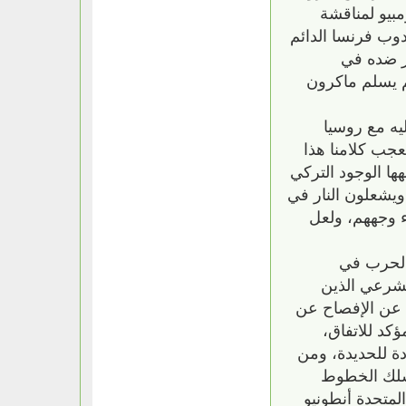
مبيو لمناقشة
دوب فرنسا الدائم
ر ضده في
م يسلم ماكرون
يه مع روسيا
جب كلامنا هذا
ا الوجود التركي
ويشعلون النار في
ء وجههم، ولعل
 الحرب في
الشرعي الذين
ن عن الإفصاح عن
ة للحديدة، ومن
يسلك الخطوط
لمتحدة أنطونيو