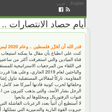
English
عربي
أيام حصاد الانتصارات .. الاثنين 9
قدر الله أن تُحَرَّر فلسطين .. وعام 2020 ليس ببعيد
كنت على انطباع بأن مقال ما يمكنه استيعاب
قناة الميادين والتي استغرقت أكثر من ساعتي
في اللقاء من المرجعيات الاستراتيجية للمستق
والباحثين لعام 2019 الجاري، 
وحلفائها لحرب كونية قادتها أميركا ضد كامل
الرجل بشار الأسد، والتي يذهب كثيرون من اع
قنوات الزفتوريال ومحللوها لم يتابعوا
لا أستطيع أن أتنبأ بعدد الزعرنات الفاشلة ا
جبروت القوة النارية والتدميرية التي تمتلكها