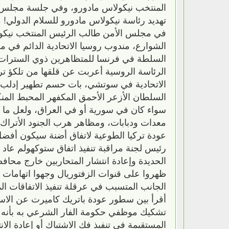
المنتخب نيكولاس مادورو، وفي جلسة مجلس الأم
تهديد رئاسة نيكولاس مادورو للسلام الدولي! 
في مجلس الأمن طالب الرئيس المنتخب نيكول
الشوارع، مندوب روسيا الاتحادية الدائم في م
السلطة في فرنسا للمتظاهرين ذوي السترات
الرئاسة الروسية أعربت عن قلقها من تلكؤ تركي
الاتحادية في سوتشي، بات حسم تطهير إدلب و
السلطان الأزعر الأحمق المكفهر المحبط المن
سواء كان في سورية أو في العراق، ولعل ما و
معدات ودبابات، ومظاهر هرب الجنود الأتراك 
عودة تركيا الطوعية لاتفاق أضنة سيكون أفض
رئيس لجنة مراقبة تنفيذ اتفاق ستوكهولم عا
الحديدة وإعادة انتشار المتحاربين خارج محافظ
ظهروا على قنوات الزفتوريال وجهوا اتهامات لل
الجانب المتسبب في عرقلة تنفيذ الاتفاقات المنبثقة ع
أقرأ بين سطور عودة باتريك كاميرت عن الاست
تشكيك موظفي حكومة الفار الشرعي به بأنه 
المستقيمة في تنفيذ فك الاشتباك أو إعادة الا