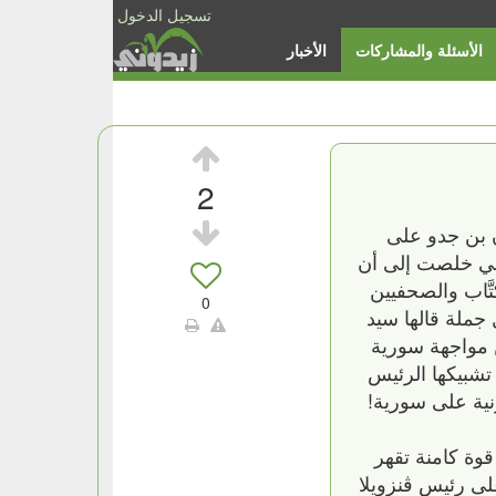
تسجيل الدخول
الأسئلة والمشاركات
الأخبار
2
ن بن جدو على
كني خلصت إلى أن
َّاب والصحفيين
0
لكل جملة قالها سيد
راته خلال عام حصاد الانتصارات التي تحققت خلال 8 أعوام من مواجهة سورية
تشبيكها الرئيس
نية على سورية!
قوة كامنة تقهر
على رئيس ڤنزويلا