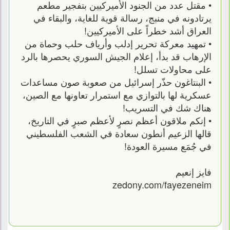
• مقتل عدد من الجنود الأميركيين بتفجير مطعم
يرتادونه في منبج، رسالة قوية للغاية، والبقاء في
العراق أشد خطراً على الأميركيين!
• تمهيد معركة تحرير إدلب وأرياف حلب وحماة من
الإرهاب قد بدأ، إعلام الجيش السوري يحصرها بالرد
على محاولات تسلل!
• البنتاغون حذّر إسرائيل من صعوبة صون مساعدات
عسكرية لها بالتوازي مع استمرار تعاونها مع الصين،
هناك شك في التسريب!
• إنكم ملاقون أعظم نصرٍ لأعظم صبرٍ في التاريخ،
قالها الزعيم أنطون سعادة في الشعب الفلسطيني
في جُمَع مسيرة العودة!
فايز إنعيم
zedony.com/fayezeneim