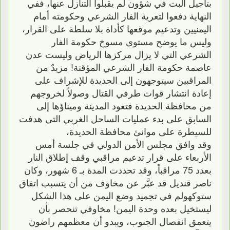
بتأجيل البت في شؤون لم يقبلوا التنازل عنها، ففي
النهاية دفعوا لتعرية الفار الشرعي وحكومته أمام
اليمنيين وتدعيم موقعها كأداة بلا سلطة على القرار،
وليس ما يوضح مستوى مسوخ حكومة الفار
الشرعي التي لا يزال مركزها الرياض وليست عدن
عاصمة حكومة الفار الشرعي المؤقتة! مزيدٌ من
المراقبين سيتوجهون إلى الحديدة للإشراف على
إعادة انتشار قوات طرفي القتال وصولاً لخروجهم
من محافظة الحديدة فتعود المدينة وميناؤها إلى
السابق على بدء عمليات الساحل الغربي التي هدفت
للسيطرة على موانئ محافظة الحديدة،
وقد وافق مجلس الأمن الدولي في جلسة أمس
الأربعاء على قرار تدعيم مراقبي وقف إطلاق النار
بعدد 75 مراقباً، وقد تحددت المدة بـ 6 شهور، وكان
ناصر قنديل قد عبَّر عن مخاوف من أن يتسبب اتفاق
ستوكهولم في تجميد وضع اليمن على هذا الشكل
ليستخيل بعده وحدة اليمن! مخاوفي تنحصر بأن
يتعمق انفصال الجنوب، ويبدو أن معظمهم راضون