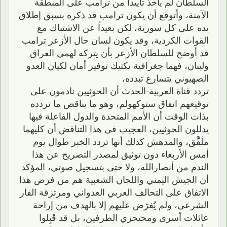
السلطان لم يأخذ تأييداً من ترامب على المنطقة
الآمنة، وأتوقع أن يكون ترامب قد ذكره بسبق إطلاق
يده على كل سورية، لكن بعيداً عن الاشتباك مع
القوات الكردية، وقد يكون لسان حال الأزعر ترامب
قد أوضح للسلطان الأزعر بأن يتركه لهمي العراق
ولبنان، فهما جغرافية تكتيك توفير أمان لكيان العدو
الصهيوني يتسارع تبدده،
تردد قناة العربية-الحدث أن الحوثيين نادمون على
توقيعهم اتفاق ستوكهولم، وهو ما يناقض ما تردده
بذات الوقت أن الأمم المتحدة والدول الفاعلة فيها
يدللون الحوثيين، العجيب في هذا التناقض أن كليهما
ملَفَّق، والمدهش كذلك أنها تردد الخبر طوال يوم
أمس الأربعاء دون توثيق لمصدر التصريح عن هذا
الندم من أنصارالله، ولا حتى بتسجيل صوتي، المؤكد
أن الجيش اليمني واللجان الشعبية هم من فرض هذا
الاتفاق على التحالف العربي العدواني ومرتزقة الفار
الشرعي، ولم يُفرَض عليهم إلا بالهدف من إراحة
عائلات أسرى ومحتجزي الطرفين، بل قد قَبِلوا