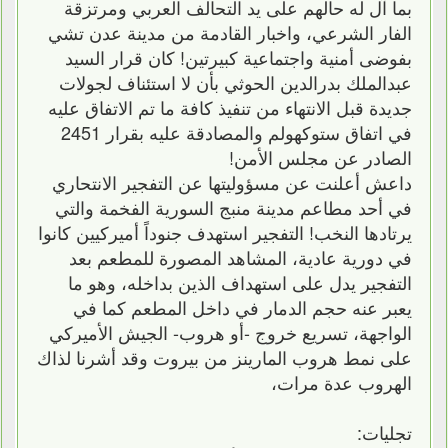
بما آل له حالهم على يد التحالف العربي ومرتزقة
الفار الشرعي، واخبار القادمة من مدينة عدن تشي
بفوضى أمنية واجتماعية كبيرتين! كان قرار السيد
عبدالملك بدرالدين الحوثي بأن لا استئناف لجولات
جديدة قبل الانتهاء من تنفيذ كافة ما تم الاتفاق عليه
في اتفاق ستوكهولم والمصادقة عليه بقرار 2451
الصادر عن مجلس الأمن!
داعش أعلنت عن مسؤوليتها عن التفجير الانتحاري
في أحد مطاعم مدينة منبج السورية الفخمة والتي
يرتادها النخب! التفجير استهدف جنوداً أميركيين كانوا
في دورية عادية، المشاهد المصورة للمطعم بعد
التفجير يدل على استهداف الذين بداخله، وهو ما
يعبر عنه حجم الدمار في داخل المطعم كما في
الواجهة، تسريع خروج -أو هروب- الجيش الأميركي
على نمط هروب المارينز من بيروت وقد أشرنا لذاك
الهروب عدة مرات،
تجليات: