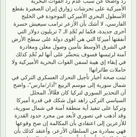
ردًّ واضحاً عن سبب عدم رد القوات البحرية
الأميركية على تحرشات زوارق إيران الصغيرة بقطع
الأسطول البحري الأميركي الموجودة في الخليج
الفارسي، لا أشك بأن الأزعر ترامب سيعيش حسرة
أخرى جديدة، فكما لم تُجْدِ الـ 7 تريليون دولار التي
أنفقتها أميركا التي هي أقوى دولة على سطح الأرض
في الشرق الأوسط بتأمين وصول معلن ومغادرة
آمنة لرئيسها فسوف يتحسَّر على أنها لم تُجْدِ كذلك
في إبقاء إي هيبة لسفن القوات البحرية الأميركية ولا
حاملات طائراتها!
ثبتت صحة أخبار تأجيل التحرك العسكري التركي في
شمال سورية إلى موسم الربيع "آذار/مارس"، واضح
أن التحذير السوري لتركيا كان فعَّالاً، المحلل
السياسي التركي زاهد غول شكك في قدرة أميركا
وتركيا على تنفيذ أية منطقة آمنة في شمال سورية،
وقد أذهب في تصوري لأبعد من مجرد حدود القدرة
للأزعرين إلى اعتقادي بأن المكالمة إن صح وقوعها
فهي بمبادرة من السلطان الأزعر، وأعتقد كذلك بأن