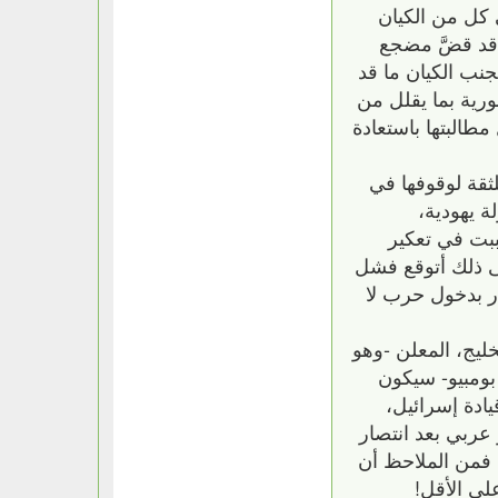
كل من الكيان
 قد قضَّ مضجع
جنب الكيان ما قد
ورية بما يقلل من
طالبتها باستعادة
لثقة لوقوفها في
 يهودية،
ببت في تعكير
لى ذلك أتوقع فشل
ار بدخول حرب لا
ليج، المعلن -وهو
بومبيو- سيكون
يادة إسرائيل،
عربي بعد انتصار
 فمن الملاحظ أن
لى الأقل!