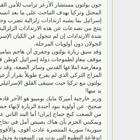
جون بولتون مستشار الأزعر ترامب للأمن ال
المحتل وتركيا بهدف التباحث على ما بعد انس
إسرائيل بما يشبه ارتدادات زلزالية تضرب وجو
ينتج من تصدعات عن هذه الارتدادات الزلزالية
شدة الارتدادات إن لم تتحول عن الكيان الإس
الجولان دون أولويات المرحلة،
وقد سبق زيارة بولتون وجفري أن هاجم بنيامين 
موقف معادٍ لطموحات دولة إسرائيل كوطن قومي
ومعارضة ابتلاعها القدس وسائر الضفة، وقد تلا
المزاج التركي الذي لم يفرح طويلاً بقرار أز
بولتون مع تركيا حيث سيبقى القلق الإسرائيلي 
بد منها!
وزير خارجية أميركا مايك بومبيو هو الآخر قاد
صحيح- عن أولوية بنود أجندة الزيارة لإنهاء ح
من الصعب كبح جماح إيران! أما البند الثاني عل
ويمكنني الجزم بأن هناك بصيص أمل في نجاح ح
سورية! سورية المنتصرة عادت أقوى، والأقوى
اندفاعة التطبيع التي بدت من السعودية ودول