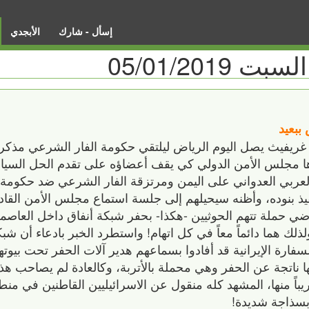
إسأل - شارك
الأبجدي
05/01/201
ريفيث يصل اليوم الرياض ليلتقي حكومة الفار الشرعي مذكراً إيا
ا مجلس الأمن الدولي كي يقف أعضاؤه على تقدم الحل السياس
العربي العدواني على اليمن ومرتزقة الفار الشرعي ضد حكومة
فيذ بنوده، وأظنه سيحيلهم إلى جلسة استماع مجلس الأمن القاد
ضي حملة تتهم الحوثيين -هكذا- بحفر شبكة أنفاق داخل العاصم
لك هما دائماً معاً في كل اتهام! واستطرد الخبر بادعاء أن شبكة
سفارة الإيرانية قد أفادوا بسماعهم هدير آلات الحفر تحت بيوتهم
ناتجة عن الحفر وهي محملة بالأتربة، وكالعادة لم يصاحب هذا
باً منها، المشهد كله منقول عن الاسرائيليين القاطنين في من
بسذاجة شديدة!