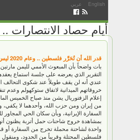
English
عربي
أيام حصاد الانتصارات .. السبت 9
قدر الله أن تُحَرَّر فلسطين .. وعام 2020 ليس ببعيد
بات واضحاً بأن المبعوث الأممي لليمن مارتين غ
التقرير الذي يعرضه على جلسة استماع يعقده
عندي أنه لن يقف طويلاً عند شكوى التحالف 
خروقاتهم الميدانية لاتفاق ستوكهولم وعدم تن
إعلام الزفتوريال يشن منذ صباح الخميس الما
من إيران ومن حزب الله، وأحدهما لا يكفي، ولذ
السفارة الإيرانية، وبأن سكان الحي المجاور لل
بمشاهدة خروج شاحنات حمل أتربة يظنون أنها 
واحدة لشاحنة محملة تخرج من السفارة أو قري
فلسطين المحتلة وقريباً من الحدود، ومنقول 