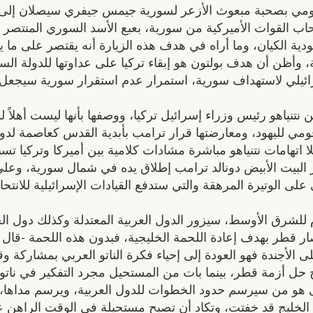
قومي بصحبة مبعوث الأزعر لسورية جيمس جيفري سيصلان إلى 
حاب القوات الأميركية من سورية، بعبع الأسد السوري المنتصر
دية الكيان، وما أراه في هدف هذه الزيارة أنه يقتصر على ما ي
، وأظن أن هدف بولتون هو إبقاء تركيا على عداوتها للدولة الس
رائيلي لاستهداف سورية، استمرار عدم استقرار سورية سيجعل م
نتنياهو رئيس وزراء إسرائيل تركيا، ووصفها بأنها ليست أهلاً ل
 لليهود، ومعارضتها قرار ترامب بأبدية القدس كعاصمة لدولة
 اتهامات نتنياهو مباشرة مشادات كلامية بين أميركا وتركيا تس
عر البيت الأبيض دونالد ترامب إطلاق يده في شمال سورية، وع
على الوتيرة المرهقة والتي ستدفع القيادات الإسرائيلية للانتح
م للشرق الأوسط، سيزور الدول العربية المعتدلة وكذلك دول الخ
صار قطر بهدف إعادة اللحمة الخليجية، فبدون هذه اللحمة -قال 
ى الأجندة فهو العودة إلى إحياء فكرة الناتو العربي بمشاركة وق
ل أزمة قطر، بينما بات من المستحيل مجرد التفكير في ناتو 
 هو من سيرسم حدود الخطوات للدول العربية، ويرسم مداها،
 الخليج قد خفتت، وتكاد أن تصبح مستحيلة في الوقت الراهن ع