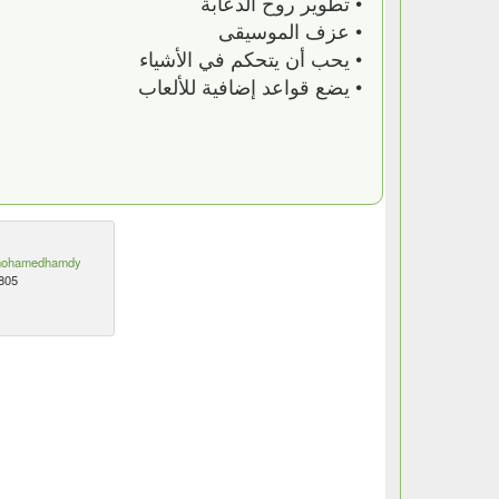
• تطوير روح الدعابة
• عزف الموسيقى
• يحب أن يتحكم في الأشياء
• يضع قواعد إضافية للألعاب
ohamedhamdy
805