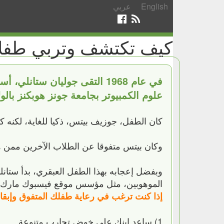
English
عربي
كيف تكتشف وتربي طفلا 
علوم الكمبيوتر بجامعة جونز هوبكنز بالول
كان الطفل، جوزيف بيتس، ذكيا للغاية، لكنه ك
وكان بيتس متفوقا عن الطلاب الآخرين ممن
الموهوبين، مثل مؤسس موقع فيسبوك مارك زوكر
إذا كنت ترغب في رعاية طفلك المتفوق وإبقائه 
1) ساعد ابنك على خوض تجارب متنوعة