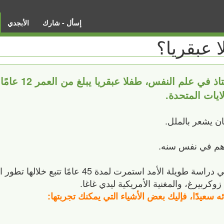
إسأل - شارك
الأبجدي
عبقريا؟
في عام 1968 التقى جوليان ستانل
ايات المتحدة.
ان يشعر بالملل.
 هم في نفس سنه.
وبفضل إعجابه بهذا الطفل العبقري، بدأ ستانلي دراسة طويلة الأمد استمرت لمدة 45 عامًا
بيرغ، والمغنية الأمريكية ليدي غاغا.
سعيدًا، فإليك بعض الأشياء التي يمكنك تجربتها: