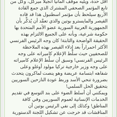
أقل حدة، ويليه موقف ألمانيا أنجيلا ميركل، وكل من
تابع المؤتمر الصحفي المشترك الذي جمع القادة
الأربع سيلحظ بأن مؤتمر اسطنبول هذا قد قاده
القيصر والمايسترو بوتين والذي تعمَّد أن يُذكِّر بأن
الجمهورية العربية السورية عضو الأمم المتحدة بها
حكومة شرعية، وبأنه على الجميع الالتزام بهذه
الحقيقة الواضحة والثابتة! كان وجه الرئيس الفرنسي
الأكثر احمراراً بعد إدلاء القيصر بهذه الملاحظة
للصحفيين حيث سلَّط الإعلام كاميراته على وجه
الرئيس الفرنسي! وسبق أن سلَّط الإعلام كاميراته
على وجه وزير خارجية تركيا مولود أوغلو وعلى
شفاهه ابتسامة عريضة وهو ينصت لماكرون يتحدث
بضرورة تنحي الأسد وربط عودة النازحين السوريين
بتحقيق الحل السلمي!
ويمكنني أن أسلط الضوء على بند التوسع في تقديم
الخدمات الإنسانية لعموم السوريين وفي كافة
المناطق! وكذلك إلى نفي الرئيس بوتين أن
المناقشات قد خرجت عن تشكيل اللجنة الدستورية