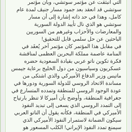
التي انبثقت عن مؤتمر سوتشي، وبأن مؤتمر
سوتشي قد انعقد بعد جمود مسار جنيڤ لمدة عام
كامل، وهذا في حد ذاته إشارة إلى أن مسار
سوتشي هو الذي نال تأييد الدولة السورية
والمعارضات والأحزاب وغيرهم من السوريين
الباحثين عن حل سلمي قابل للتحقيق!
في مقابل هذا المؤتمر كان مؤتمر آخر يُعقَد في
المنامة عاصمة مملكة البحرين العظمى لمناقشة
فكرة تكوين ناتو عربي بقيادة السعودية حضره
عسكريون وسياسيون من دول الخليج برعاية جيمس
ماتيس وزير الدفاع الأميركي والذي اشتكى من
مساندة الاتحاد الروسي للدولة السورية ودورها في
عودة الوجود الروسي للمنطقة وتمدده المتسارع في
جغرافية المنطقة، وأوضح بأن أميركا لا تنظر بارتياح
إلى التمدد الروسي الذي يسعى إلى تبديد النفوذ
الأميركي في المنطقة، فكأنه يقول أن الناتو العربي
سيكون الضمانة لاستمرار النفوذ الأميركي الذي
سيمنع تمدد النفوذ الإيراني! الكلب المسعور هو