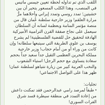
اللقب الذي تم تداوله لحظة تعيين جيمس ماتيس
في المنصب، وهذا الكلب المسعور يتحير أن بين
خشيتين؛ تمدد روسي وتمدد إيراني وأحلاهما مرٌّ
مرارة العلقم! وزير خارجية سلطنة عُمان قال من
منصة مؤتمر المنامة وبعظمة لسانه أن السلطان
سيعمل على نجاح صفقة القرن الترامبية الأميركية
الهادفة لتحقيق حل للقضية الفلسطينية! لم يشرح
يوسف بن علوي الطريقة التي سيتبعها سلطانه! وإن
كانت من وراء أو من أمام حجاب! وزير خارجية
مملكة البحرين العظمى الثقيل جداً سعيد جداً بحجم
سعادة يتساوى مع حجم الرجل! استياء الشعوب
والنخب العربية كبير من زيارة نتنياهو لسلطنة عمان!
ظهر هذا على التواصل الاجتماعي!
تجليات:
• طبقاً لمرصد رامي عبدالرحمن فقد تمكنت داعش
من إعادة التمدد في منطقة سيطرة قسد شرق
الفرات السوري!