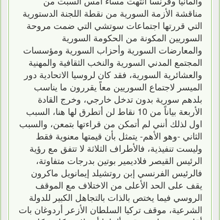
وألمانيا وفرنسا انتهت مساء أمس السبت من
مناقشة الأزمة السورية من نقطة اللجنة الدستورية
التي قررتها اجتماعات سوتشي التي ضمت مروحة
السوريين المكونة من الحكومة السورية
والمعارضات السورية وأحزاب السورية ومؤسسات
المجتمع المدني السورية والنخب الثقافية والمهنية
والعشائرية السورية، فقد كان لروسيا الاتحادية دور
الميسر لاجتماع السوريين معاً يقررون ما يناسب
بلدهم سورية بدون تدخل خارجي، وخرج القادة
الأربعة بياناً من 10 نقاط لن أتطرق لها هنا، السبب
اول لذلك أنني لم أتمكن من قراءتها بتمعن، والسبب
الثاني -وهو الأهم- يتمثل بأن قيمتها معنوية فقط
وليست تنفيذية، فالأطراف الثلاثة لا تتفق مع رؤية
الرئيس القيصر فلاديمير بوتين بدرجات متفاوتة،
فالرئيس الفرنسي إبن روتشيلد إيمانويل ماكرون
يقف على الحد الأعلى من الاختلاف مع الموقف
الروسي فيما يختص بالذات بالتجاهل الكبير للدولة
الشرعية، موقف تركيا السلطان الأزعر أردوغان بات