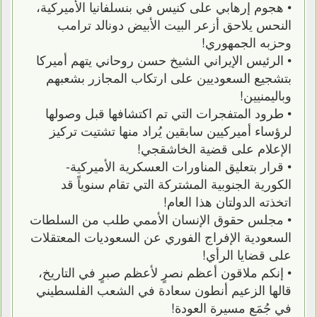
• هجوم إرهابي على كنيس في بنسلفانيا الأميركية،
النحس يلاحق أزعر البيت الأبيض دونالد ترامب
وحزبه الجمهوري!
• الرئيس الإيراني الشيخ حسن روحاني يتهم أميركا
بتشجيع السعوديين على ارتكاب المجازر بشعبهم
وباليمنيين!
• طرود المتفجرات التي تم اكتشافها قبل وصولها
لرؤساء أميركيين سابقين يُراد منها تشتيت تركيز
الإعلام على قضية الخاشقجي!
• قرار بتعليق المناورات العسكرية الأميركية-
الكورية الجنوبية المشتركة التي تقام سنوياً قد
اتخذته الدولتان هذا العام!
• مجلس حقوق الإنسان الأممي طلب من السلطات
السعودية الإفراج الفوري عن السعوديات المعتقلات
على قضايا الرأي!
• إنكم ملاقون أعظم نصرٍ لأعظم صبرٍ في التاريخ،
قالها الزعيم أنطون سعادة في الشعب الفلسطيني
في جُمَع مسيرة العودة!