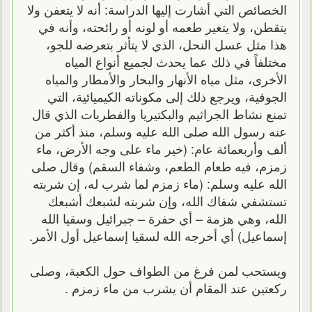
الخصائص التي أشارت إليها الدراسة: أنه لا يتعفن ولا
يتقطن، ولا يتغير طعمه أو لونه أو رائحته، وأنه في
هذا مثل عسل النحل، الذي لا يتأثر بتعرضه للجو،
مختلفاً في ذلك عما يحدث لجميع أنواع المياه
الأخرى، مثل مياه الأنهار والبحار والأمطار والمياه
الجوفية، ويرجع ذلك إلى مكوناته الكيميائية، التي
تمنع نشاط الجراثيم والبكتيريا والفطريات الذي قال
عنه رسول الله صلى الله عليه وسلم، منذ أكثر من
ألف وأربعمائة عام: (خير ماء على وجه الأرض، ماء
زمزم، فيه طعام الطعم، وشفاء السقم) وقال صلى
الله عليه وسلم: (ماء زمزم لما شرب له، إن شربته
تستشفي شفاك الله، وإن شربته لشبعك أشبعك
الله، وهي هزمة – أي حفرة – جبرائيل وسقيا الله
إسماعيل) أي أخرجه الله لسقيا إسماعيل أول الأمر.
ويستحب لمن فرغ من الطواف حول الكعبة، وصلى
ركعتين عند المقام أن يشرب من ماء زمزم .