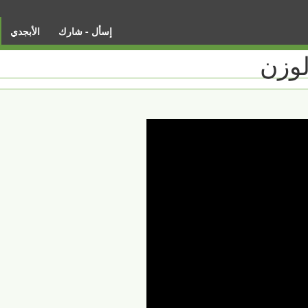
إسأل - شارك
الأبجدي
لوزن