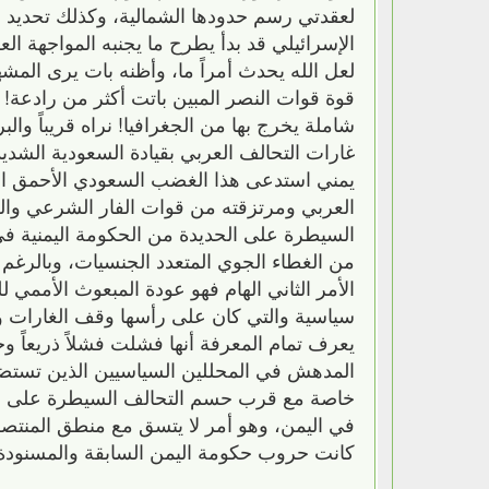
لعقدتي رسم حدودها الشمالية، وكذلك تحديد الم
الإسرائيلي قد بدأ يطرح ما يجنبه المواجهة ال
لعل الله يحدث أمراً ما، وأظنه بات يرى المشهد
قوة قوات النصر المبين باتت أكثر من رادعة!
شاملة يخرج بها من الجغرافيا! نراه قريباً وا
غارات التحالف العربي بقيادة السعودية الشدي
يمني استدعى هذا الغضب السعودي الأحمق الذ
العربي ومرتزقته من قوات الفار الشرعي والز
السيطرة على الحديدة من الحكومة اليمنية في
من الغطاء الجوي المتعدد الجنسيات، وبالرغم م
الأمر الثاني الهام فهو عودة المبعوث الأمم
سياسية والتي كان على رأسها وقف الغارات و
يعرف تمام المعرفة أنها فشلت فشلاً ذريعاً وخلال أكثر من 3 أعوام في
المدهش في المحللين السياسيين الذين تستضي
خاصة مع قرب حسم التحالف السيطرة على ا
في اليمن، وهو أمر لا يتسق مع منطق المنتصر 
كانت حروب حكومة اليمن السابقة والمسنودة 