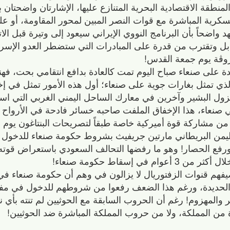
نطقة الاقتصادية البحرية المتنازع عليها، الإشارتان واضحتان ب
عسكرية المباشرة مع قوات النصر المبين لمحور المقاومة، أو على
 واضحاً بأن البرنامج النووي الإيراني سيعود إلى وتيرة قبل الا
 بل وتقترب من قدرة على المبادرات التي ستضطر العدو الإسرا
لبروڤة يوم جمعة القدس!
دة على صنعاء صباح اليوم تمت كالعادة بدافع انتقامي بحت، فهن
ي تمثل بغارات جوية على صنعاء؛ أول هذه الأمور تمثل في إخ
ول البشير وآخرين في معارك الساحل اليمني الغربي التي است
 صنعاء، هذا الإخفاق الملفت صاحبه خسائر فادحة في الأرواح 
ن مشاركة قوة أميركية خاصة طبقاً لتصريحات البنتاغون يوم أم
ي لليمن البريطاني مارتين جريفيث بشروط حكومة صنعاء للدخول
رفع الحصار! وهو ما رفضها التحالف السعودي باستعراض قوته 
 إسقاط حكومة صنعاء!
فهم قنوات الزفتوريال لا يزالون في وهم أن حكومة صنعاء في
لحديدة، ورغم هذا الضعف رفعوا من شروطهم للدخول في مف
والمهزوم! رغم أن الحروب السابقة مع الحوثيين لم تنته بأي 
من المملكة، ولا من حروب المملكة المباشرة ضد الحوثيين!