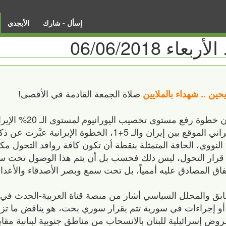
إسأل - شارك
الأبجدي
 06/06/2018
صلاة الجمعة القادمة في الأقصى!
حين .. شهداء بالملايين
جان إيڤ لودريان وزير خارجية فرنسا 
فرنسياً، لكنها لا تتعارض مع الاتفاق النووي الإيراني الموقع بين إيران والـ 5+1، الخطوة
النووي، الحافة المتمثلة بنقطة أن تكون كافة روافد التحول مكت
تخاذ قرار التحول، ليس ذلك فحسب بل أن يتم هذا الوصول تحت
تفاق المصادق عليه أممياً، بل تحت سمع وبصر الأصدقاء والأعدا
ق والمحلل السياسي أشار من منصة قناة العربية-الحدث في 
ت أو إجراءات في سورية تتم بقرار سوري بحت، هو يناقض ما تز
وض إسرائيلية للبنان بالانسحاب من مناطق جنوبية لبنانية مقاب