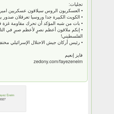
تجليات:
• العسكريون الروس سيلاقون عسكريين اميركان
• الكويت الكبيرة جدا وروسيا تعرقلان صدور 
• بات من شبه المؤكد أن تحرك مقاومة غزة في
• إنكم ملاقون أعظم نصرٍ لأعظم صبرٍ في الت
الفلسطيني!
• رئيس أركان جيش الاحتلال الإسرائيلي مختفٍ منذ الخميس 10 أيار/مايو! ومبس كذلك مختفٍ 
فايز إنعيم
zedony.com/fayezeneim
ayez Eneim
3327