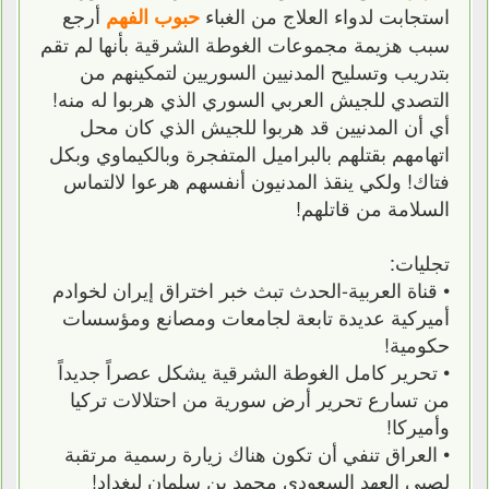
استجابت لدواء العلاج من الغباء
أرجع
حبوب الفهم
سبب هزيمة مجموعات الغوطة الشرقية بأنها لم تقم
بتدريب وتسليح المدنيين السوريين لتمكينهم من
التصدي للجيش العربي السوري الذي هربوا له منه!
أي أن المدنيين قد هربوا للجيش الذي كان محل
اتهامهم بقتلهم بالبراميل المتفجرة وبالكيماوي وبكل
فتاك! ولكي ينقذ المدنيون أنفسهم هرعوا لالتماس
السلامة من قاتلهم!
تجليات:
• قناة العربية-الحدث تبث خبر اختراق إيران لخوادم
أميركية عديدة تابعة لجامعات ومصانع ومؤسسات
حكومية!
• تحرير كامل الغوطة الشرقية يشكل عصراً جديداً
من تسارع تحرير أرض سورية من احتلالات تركيا
وأميركا!
• العراق تنفي أن تكون هناك زيارة رسمية مرتقبة
لصبي العهد السعودي محمد بن سلمان لبغداد!