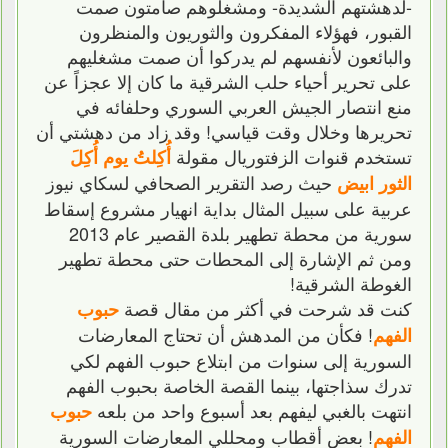
-لدهشتهم الشديدة- ومشغلوهم صامتون صمت
القبور، فهؤلاء المفكرون والثوريون والمنظرون
والبائعون لأنفسهم لم يدركوا أن صمت مشغليهم
على تحرير أحياء حلب الشرقية ما كان إلا عجزاً عن
منع انتصار الجيش العربي السوري وحلفائه في
تحريرها وخلال وقت قياسي! وقد زاد من دهشتي أن
تستخدم قنوات الزفتوريال مقولة
أُكِلتُ يوم أُكِلَ
حيث رصد التقرير الصحافي لسكاي نيوز
الثور ابيض
عربية على سبيل المثال بداية انهيار مشروع إسقاط
سورية من محطة تطهير بلدة القصير عام 2013
ومن ثم الإشارة إلى المحطات حتى محطة تطهير
الغوطة الشرقية!
كنت قد شرحت في أكثر من مقال قصة
حبوب
! فكأن من المدهش أن تحتاج المعارضات
الفهم
السورية إلى سنوات من ابتلاع حبوب الفهم لكي
تدرك سذاجتها، بينما القصة الخاصة بحبوب الفهم
انتهت بالغبي ليفهم بعد أسبوع واحد من بلعه
حبوب
! بعض أقطاب ومحللي المعارضات السورية
الفهم