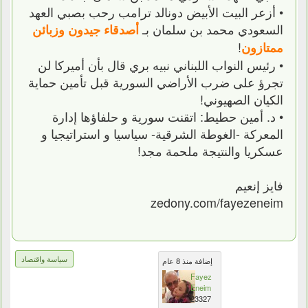
• أزعر البيت الأبيض دونالد ترامب رحب بصبي العهد
السعودي محمد بن سلمان بـ
أصدقاء جيدون وزبائن
!
ممتازون
• رئيس النواب اللبناني نبيه بري قال بأن أميركا لن
تجرؤ على ضرب الأراضي السورية قبل تأمين حماية
الكيان الصهيوني!
• د. أمين حطيط: اتقنت ‎سورية و حلفاؤها إدارة
المعركة -الغوطة الشرقية- سياسيا و استراتيجيا و
عسكريا والنتيجة ملحمة مجد!
فايز إنعيم
zedony.com/fayezeneim
سياسة واقتصاد
إضافة منذ 8 عام
Fayez
Eneim
23327