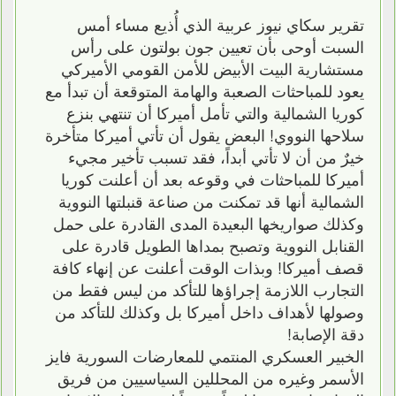
تقرير سكاي نيوز عربية الذي أُذيع مساء أمس
السبت أوحى بأن تعيين جون بولتون على رأس
مستشارية البيت الأبيض للأمن القومي الأميركي
يعود للمباحثات الصعبة والهامة المتوقعة أن تبدأ مع
كوريا الشمالية والتي تأمل أميركا أن تنتهي بنزع
سلاحها النووي! البعض يقول أن تأتي أميركا متأخرة
خيرٌ من أن لا تأتي أبداً، فقد تسبب تأخير مجيء
أميركا للمباحثات في وقوعه بعد أن أعلنت كوريا
الشمالية أنها قد تمكنت من صناعة قنبلتها النووية
وكذلك صواريخها البعيدة المدى القادرة على حمل
القنابل النووية وتصبح بمداها الطويل قادرة على
قصف أميركا! وبذات الوقت أعلنت عن إنهاء كافة
التجارب اللازمة إجراؤها للتأكد من ليس فقط من
وصولها لأهداف داخل أميركا بل وكذلك للتأكد من
دقة الإصابة!
الخبير العسكري المنتمي للمعارضات السورية فايز
الأسمر وغيره من المحللين السياسيين من فريق