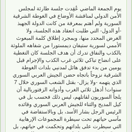
يوم الجمعة الماضي عُقِدت جلسة طارئة لمجلس
الأمن الدولي لمناقشة الأوضاع في الغوطة الشرقية
السورية ولم أهتم بمعرفة من كانت الدولة الجهبذ
-أو الدول- التي طلبت انعقاد هذه الجلسة، ولا
الغرض المحدد منها، وبمجرد إطلاق كلمة المبعوث
الأممي لسورية ستيفان ديمستورا من شفاهه الملوثة
بالكذب والنفاق تدرك أن هدف الجلسة كان التغطية
على انضاح تباكي ثلاثي غرب الكذب والإجرام قبل
يومين من بدء تدفق هائل لمدنيي بلدات الغوطة
الشرقية نزوحاً باتجاه حضن الجيش العربي السوري
الذي يتهمه -ولا يزال- بقتل الشعب السوري خلال 7
سنوات! أذهل ثلاثي الغرب وأدواته الزفتوريالية أن
يلجأ السوريون لقاتلهم، ليس ذلك فحسب بل في
كيل المديح والثناء للجيش العربي السوري وقائده
الرئيس الرجل بشار الأسد، بل وبالاستفاضة في
مآسي حياتهم تحت سيطرة المجموعات الإرهابية
التي سيطرت على بلداتهم وتحكمت في حياتهم، بل