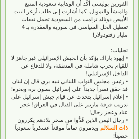
الفورين بوليسى أكَّد أن الوهابية سعودية المنبع
والمنشأ والتمويل، كما أشارت إلى طلب أزعر البيت
الأبيض دونالد ترامب من السعودية تحمل نفقات
تعطيل الحل السياسي في سورية والمقدرة بـ 4
مليار زفتودولار!
تجليات:
• إيهود باراك يؤكد بأن الجيش الإسرائيلي غير جاهز لا
للقيام بحرب شاملة في المنطقة، ولا للدفاع عن
الداخل الإسرائيلي!
• رئيس مجلس النواب اللبناني نبيه بري قال إن لبنان
قد حقق نصراً جديداً على إسرائيل بصون بره وبحره!
• إعلام إسرائيل يتحدث عن قيام جيش إسرائيل على
تدريب فرقة مارينز على القتال في العراق! عجز
عتاد وعجز رجال!
• رجال اليمن الذين قُدُّوا من صخر بلادهم يكررون
ويدمرون تماماً موقعاً عسكرياً سعودياً
ذات السلالم
حصيناً!