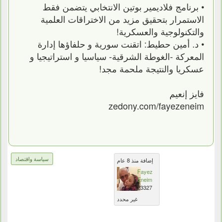
• برنامج فلاديمير بوتين الانتخابي يتضمن فقط
الاستمرار بتحقيق مزيد من الاختراقات العلمية
والتكنولوجية والعسكرية!
• د. أمين حطيط: اتقنت ‎سورية و حلفاؤها إدارة
المعركة -الغوطة الشرقية- سياسيا و استراتيجيا و
عسكريا والنتيجة ملحمة مجد!
فايز إنعيم
zedony.com/fayezeneim
سياسة واقتصاد
إضافة منذ 8 عام
Fayez
Eneim
23327
غير محدد