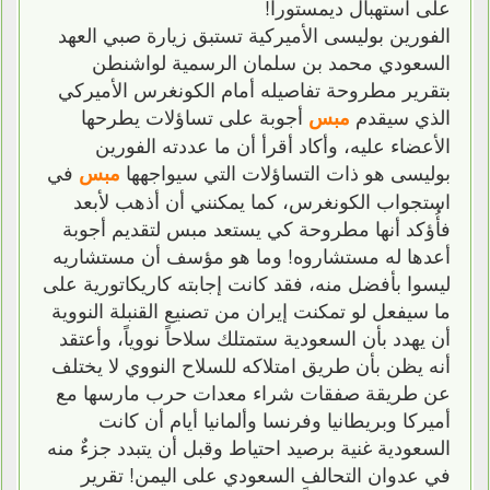
على استهبال ديمستورا!
الفورين بوليسى الأميركية تستبق زيارة صبي العهد
السعودي محمد بن سلمان الرسمية لواشنطن
بتقرير مطروحة تفاصيله أمام الكونغرس الأميركي
الذي سيقدم
أجوبة على تساؤلات يطرحها
مبس
الأعضاء عليه، وأكاد أقرأ أن ما عددته الفورين
بوليسى هو ذات التساؤلات التي سيواجهها
في
مبس
استجواب الكونغرس، كما يمكنني أن أذهب لأبعد
فأُؤكد أنها مطروحة كي يستعد مبس لتقديم أجوبة
أعدها له مستشاروه! وما هو مؤسف أن مستشاريه
ليسوا بأفضل منه، فقد كانت إجابته كاريكاتورية على
ما سيفعل لو تمكنت إيران من تصنيع القنبلة النووية
أن يهدد بأن السعودية ستمتلك سلاحاً نووياً، وأعتقد
أنه يظن بأن طريق امتلاكه للسلاح النووي لا يختلف
عن طريقة صفقات شراء معدات حرب مارسها مع
أميركا وبريطانيا وفرنسا وألمانيا أيام أن كانت
السعودية غنية برصيد احتياط وقبل أن يتبدد جزءٌ منه
في عدوان التحالف السعودي على اليمن! تقرير