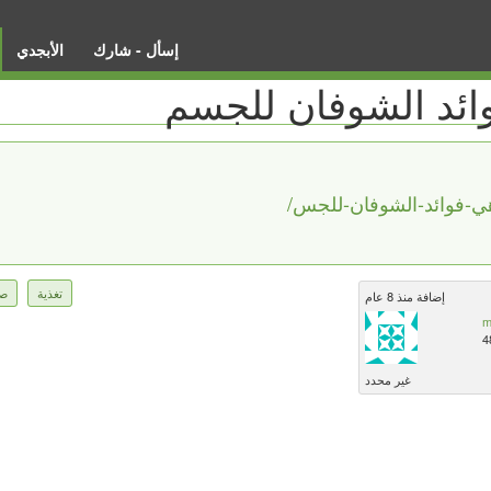
إسأل - شارك
الأبجدي
ائد الشوفان للجسم
تغذية
ص
إضافة منذ 8 عام
m
4
غير محدد