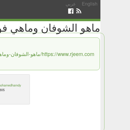
English
عربي
ماهو الشوفان وماهي فو
https://www.rjeem.com/ماهو-الشوفان-وماهي-فوائد-الشوفان-للجس/
ohamedhamdy
805