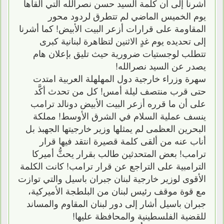
أشرنا إلى أن كلمة السيد حسن نصرالله التي ألقاها
يوم الخميس الماضي لم تتطرق لردود محور
المقاومة على قرارات أزعر البيت الأبيض! كما أشرنا
إلى تحديده يوم غدٍ الاثنين لتظاهرة لبنانية كبرى
تتطلب لوجستيات ضرورية حيث تليق بإعلان هام
يصدر عن السيد نصرالله!
سهرة وزراء خارجية دول المهلهلة العربية امتدت
حتى قرب منتصف ليلة أمس! كل من تحدث أكَّد
على أن ما قرره أزعر البيت الأبيض دونالد ترامب
ينسف عملية السلام في الشرق الأوسط! مملكة
البحرين العظمى لم يمثلها وزير خارجيتها الجهبذ بل
أناب عنه من ألقى كلمة قصيرة انتقد فيها قرار
ترامب! بعض المتحدثين طالب بقرار يحثُّ أميركا
الترامبية على التراجع عن قرار ترامب! كانت الكلمة
الأقوى لوزير خارجية لبنان جبران باسيل والتي توازت
مع قوة موقف رئيس لبنان من البلطجة الأميركية،
جبران باسيل أشار إلى دور لبنان المقاوم والمساند
للقضية الفلسطينية والمحافظة عليها!