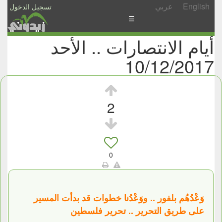
English
عربي
تسجيل الدخول
☰
أيام الانتصارات .. الأحد
الأخبار
10/12/2017
الأسئلة
والمشاركات
الأبجدي
2
إسأل
-
شارك
0
وَعْدُهُم بلفور .. ووَعْدُنا خطوات قد بدأت المسير
على طريق التحرير .. تحرير فلسطين