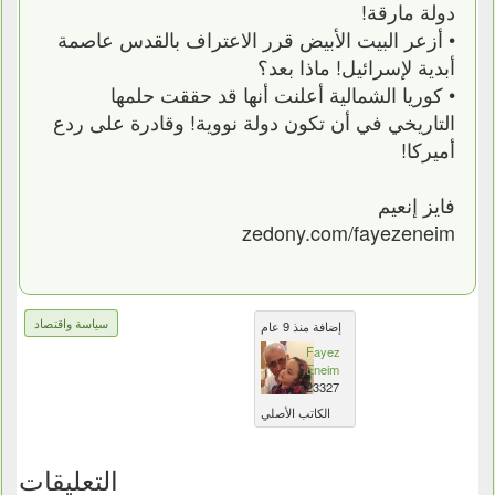
دولة مارقة!
• أزعر البيت الأبيض قرر الاعتراف بالقدس عاصمة
أبدية لإسرائيل! ماذا بعد؟
• كوريا الشمالية أعلنت أنها قد حققت حلمها
التاريخي في أن تكون دولة نووية! وقادرة على ردع
أميركا!
فايز إنعيم
zedony.com/fayezeneim
سياسة واقتصاد
إضافة منذ 9 عام
Fayez
Eneim
23327
الكاتب الأصلي
التعليقات