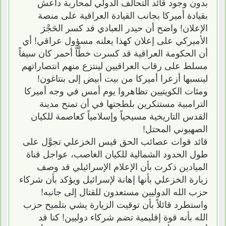
بدون وجود قائد التحالف الدولي لمحاربة داعش
بقيادة أميركا بجانب القيادة العراقية على منصة
الإعلان! واضح أن حيدر العبادي قد كسر الحَجْرَ
الأميركي على إعلان كهذا يعلنه مسؤول عراقي! أي
أن الحكومة العراقية قد كسرت خطَّاً أحمر كان سيفاً
مسلط على رقاب العراقيين لينتزع منهم انتصاراتهم
لينسبها أزعرا أميركا من بيت أبيض إلى بنتاغون!
ومئات الكويتيين تظاهروا يوم أمس في وجه أميركا
الترامبية مستنكرين بلطجتها في أن تمنح مدينة
القدس التاريخية مسيحياً وإسلامياً كعاصمة للكيان
الصهيوني المحتل!
قائد قوات عصائب الحق قيس الخزعلي تجوَّل على
طول الحدود الشمالية للكيان الغاصب، عواجل قناة
الميادين ذكرت بأن الإعلام الإسرائيلي قد وصف
زيارة الخزعلي بأنها إهانة لإسرائيل ويؤكد بأن شركاء
حزب الله الدوليين مستعدون للقتال إلى جانبه!
واستطرد قائلاً بأن توقيت الزيارة يشي بتلميح حزب
الله بأنه قوة إقليمية تضم شركاء دوليين! كنا قد