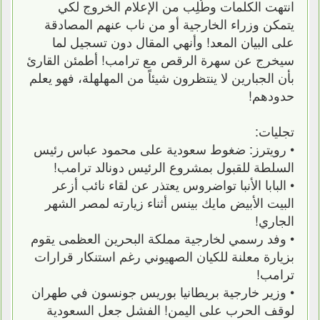
انتهت الكلمات وطُلِب من الإعلام الخروج لكي
يتمكن وزراء الخارجية أو من ناب عنهم المصادقة
على البيان المعد! وأنهي المقال دون تسجيل لما
سيخرج عن سهرة الرقص مع ترامب! أطمئن القارئ
بأن الجبارين لا ينتظرون شيئاً من المهلهلة، فهو يعلم
حدودهم!
تجليات:
• رويترز: ضغوط سعودية على محمود عباس رئيس
السلطة للقبول بمشروع الرئيس دونالد ترامب!
• البابا الأنبا تواضروس يعتذر عن لقاء نائب أزعر
البيت الأبيض مايك بينس أثناء زيارته لمصر الشهر
الجاري!
• وفد رسمي لخارجية مملكة البحرين العظمى يقوم
بزيارة معلنة للكيان الصهيوني رغم استنكار قرارات
ترامب!
• وزير خارجية بريطانيا بوريس جونسون في طهران
لوقف الحرب على اليمن! الفشل جعل السعودية