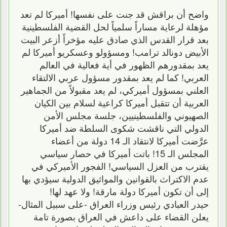
واضح أن براقش قد جنت على نفسها! أميركا لم تعد
مؤهلة لرعاية مساراً سلمياً لحل القضية الفلسطينية
بعد قرار القدس الذي صادق عليه مؤخراً أزعر البيت
الأبيض دونالد ترامب! ومسؤولو وعسكريو أميركا لم
يعد بمقدورهم الظهور في أية فعالية في العالم
العربي! كما لم يعد بمقدور مسؤول عربي الالتقاء
العلني بمسؤول أميركي، لم يعد مقبولاً من الجماهير
العربية أن تتقبل أميركا كراعية لسلام بين الكيان
الصهيوني والفلسطينيين، جلسة مجلس الأمن
الدولي التي ناقشت شكوى السلطة ضد أميركا
عرَّضت أميركا لانتقاد الـ 14 دولة من أعضاء
المجلس الـ 15! باتت أميركا في حصار سياسي
يقترب من العزل السياسي! الفجور الأميركي في
عدم الاكتراث بالقوانين والمواثيق الدولية سيؤدي بها
إلى أن تكون أميركا دولة مارقة! ولا عهد لها!
حيدر العبادي رئيس وزراء العراق -على سبيل المثال-
يعلن القضاء على داعش في العراق بصورة تامة