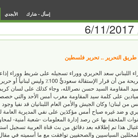
إسأل - شارك
الأبجدي
6
لى طريق التحرير .. تحرير فلسطين
اء اللبناني سعد الحريري ووراء تسجيله على شريط ووراء إذاعت
تلفزيونية تملكها السعودية مجتمعين رسالة صريحة من أن قرار الإستقالة 
سيد المقاومة السيد حسن نصرالله، وجاء كذلك على لسان كريم
الميادين على كلمة سيد المقاومة مغرب أمس الأحد والتي خصص
 من لبنان! وكان الجيش والأمن العام اللبنانيان قد نفيا وجود 
ي و ضد غيره صباح أمس مؤكدَين على نفي المديرية العامة للأم
لقنوات الملحقة بها عن رصد إدارة المعلومات -شعبة أمنية- لمحاول
ال هذا تم إطلاقه بعد دقائق من بث قناة العربية تسجيل استق
للين السياسيين والصحفيين توافقت مع ما أسميته في مقال 