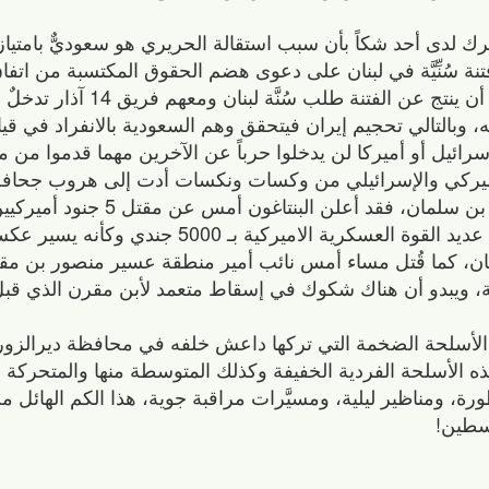
ك لدى أحد شكاً بأن سبب استقالة الحريري هو سعوديٌّ بامتياز
ة سُنِّيَّة في لبنان على دعوى هضم الحقوق المكتسبة من اتفا
العجز السعودي عن تحقيق أي إنجاز فقد أمل أن ينتج عن
، وبالتالي تحجيم إيران فيتحقق وهم السعودية بالانفراد في قي
رائيل أو أميركا لن يدخلوا حرباً عن الآخرين مهما قدموا من م
ميركي والإسرائيلي من وكسات ونكسات أدت إلى هروب جحافل نُ
بليل من لبنان! ويبدو أن النحس لا يترك محمد بن سلمان
والتي يواجه البنتاغون صعوبة شديدة في زيادة عديد القوة العسكرية الاميركية بـ 
نستان، كما قُتل مساء أمس نائب أمير منطقة عسير منصور بن 
، ويبدو أن هناك شكوك في إسقاط متعمد لأبن مقرن الذي قبل 
الأسلحة الضخمة التي تركها داعش خلفه في محافظة ديرالزور
هذه الأسلحة الفردية الخفيفة وكذلك المتوسطة منها والمتحركة
ة، ومناظير ليلية، ومسيَّرات مراقبة جوية، هذا الكم الهائل م
لسطين!