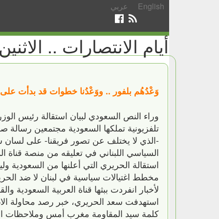
English
عربي
أيام الانتصارات .. الاثنين /11/2017
وَعْدُهُم بلفور .. ووَعْدُنا خطوات قد بدأت ع
وراء النص السعودي لبيان استقالة رئيس الوزر
-الذي لا يختلف عن تصور فريقنا- على لسان 
السياسي اللبناني في تعليقه من منصة قناة 
استقالة الحريري التي أعلنها من السعودية وليس
مخطط اغتيالات سياسية في لبنان لا ضد الحرير
لأخبار انفردت ببثها قناة العربية السعودية وا
استهدفت سعد الحريري، خبر رصد محاولة الاغتي
كلمة سيد المقاومة مغرب أمس وملاحظات المح