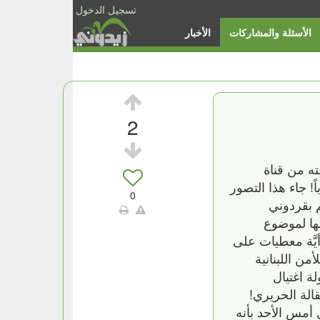
تسجيل الدخول
الأسئلة والمشاركات
الأخبار
2
ه من قناة
سعوديٌّ 100٪ وليس لبنانياً أو حريرياً! جاء هذا التصور
0
 بقردوني
ها لموضوع
أيَّة معطيات على
ن اللبنانية
ة اغتيال
الة الحريري!
أمس الأحد بأنه