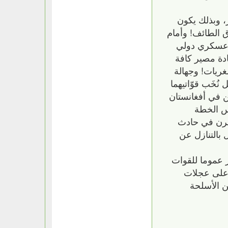
، وبذلك يكون
ق الطائف! وأمام
 الفتنة طلب سُنَّة لبنان ومعهم فريق 14 آذار تدخلٌ عسكري دولي
ادة مصير كافة
غريات! وجهالة
خَب قوّاتيهما
، فقد أعلن البنتاغون أمس عن مقتل 5 جنود أميركيين في أفغانستان
5000 جندي وكأنه يسير عكس الخطة
مقرن في حادث
بالتنازل عن
 عموما للقوات
 على عجلات
ن الأسلحة