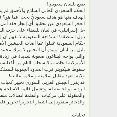
صيغ بلسان سعودي!
الحكم السعودي الحالي الساذج والأحمق لم يتر
الهدف منها هو هدف سعوديٌّ بحت! فما هو؟ فتن
-بل إسرائيلي- في لبنان للقضاء على حزب الله
دول المنطقة! السذاجة السعودية لا تفهم أن إس
حكام السعودية غفلوا عما أصاب الجيشين الأ
الأميركية الخاصة بالانسحاب التام من أفغا
سقوط هليكوبتر قرب الحدود الجنوبية للمملكة
ولاية العهد مقابل سلامته وسلامة عائلته!
قد يقرر الجيش العربي السوري تجيير كميات 
الرديفة والحليفة له، وتشمل قائمة الاسلحة 
والمنقولة على مركبات، وأنظمة اتصالات متطور
والذخائر ستقود إلى انتصار التحرير! تحرير ف
تجليات: