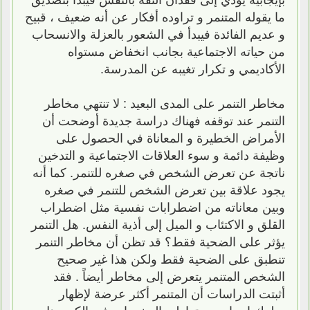
ما يقوله المتنمر و تراوده أفكار عن أنه ضعيف ، قبيح
و عديم الفائدة فيبدأ في الشعور بالعزلة والانسحاب
من حياته الاجتماعية بجانب انخفاض مستواه
الأكاديمي و تكرار تغيبه عن المدرسة.
مخاطر التنمر على المدى البعيد : لا تنتهي مخاطر
التنمر عند توقفه فهناك دراسة جديدة أوضحت أن
الأمراض الخطيرة و المعاناة في الحصول على
وظيفة دائمة و سوء العلاقات الاجتماعية و التدخين
ناتجة عن تعرض الشخص في صغره للتنمر. كما أنه
يجود علاقة بين تعرض الشخص للتنمر في صغره
وبين معاناته من اضطرابات نفسية مثل اضطراب
القلق و الاكتئاب و الميل إلى أذية النفس. هل التنمر
يؤثر على الضحية فقط؟ قد تظن أن مخاطر التنمر
تنطبق على الضحية فقط ولكن هذا غير صحيح
الشخص المتنمر يتعرض إلى مخاطر أيضاً . فقد
أثبتت الدراسات أن المتنمر أكثر عرضة لإظهار
سلوك إجرامي و تعاطي المخدرات في الكبر. هل