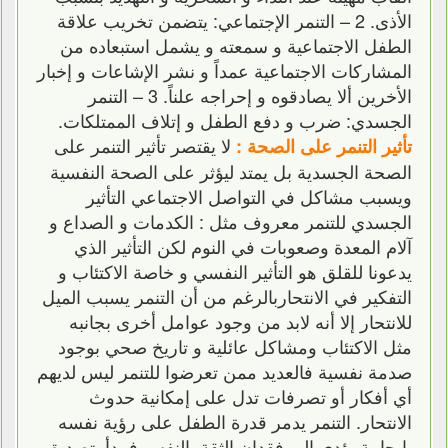
الأذى. 2 – التنمر الإجتماعي: يتضمن تخريب علاقة
الطفل الاجتماعية و سمعته و يشمل استبعاده من
المشاركات الاجتماعية عمداً و نشر الإشاعات و إخبار
الأخرين ألا يصادقوه و إحراجه علناً. 3 – التنمر
الجسدي: ضرب و دفع الطفل و إتلاف الممتلكات.
لا يقتصر تأثير التنمر على
تأثير التنمر على الصحة :
الصحة الجسدية بل يمتد ليؤثر على الصحة النفسية
ويسبب مشاكل في التواصل الاجتماعي التأثير
الجسدي للتنمر معروف مثل : الكدمات و الصداع و
آلام المعدة وصعوبات في النوم لكن التأثير الذي
يدعونا للقلق هو التأثير النفسي و خاصة الاكتئاب و
التفكير في الانتحاربالرغم من أن التنمر يسبب الميل
للانتحار إلا أنه لابد من وجود عوامل أخرى بجانبه
مثل الاكتئاب ومشاكل عائلية و تاريخ صحي بوجود
صدمة نفسية فالعديد ممن تعرضوا للتنمر ليس لديهم
أي أفكار أو تصرفات تدل على إمكانية حدوث
الانتحار. التنمر يدمر قدرة الطفل على رؤية نفسه
بإيجابية يؤدي إلى فقدان الثقة بالنفس فيبدأ بتصديق