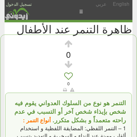
English
عربي
تسجيل الدخول
☰
ظاهرة التنمر عند الأطفال
الأخبار
الأسئلة
والمشاركات
0
الأبجدي
إسأل
-
0
شارك
التنمر هو نوع من السلوك العدواني يقوم فيه
شخص بإيذاء شخص آخر أو التسبب في عدم
راحته متعمداً و بشكل متكرر.
أنواع التنمر :
1 – التنمر اللفظي: المضايقة اللفظية و استخدام
ألقاب مهينة عند النداء و السخرية و التهديد بتسبب