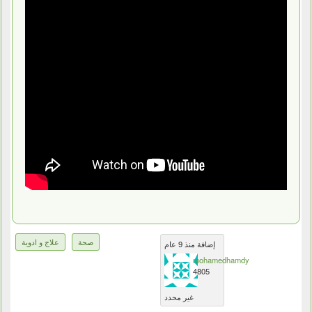
صحة
علاج و ادوية
إضافة منذ 9 عام
mohamedhamdy
4805
غير محدد