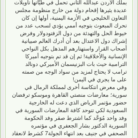
بملك الأردن عبدالله الثاني تحمل في طيَّاتها تأويلات
عديدة يثيرها إقحام دولة من خارج منظومة مجلس
التعاون الخليجي في الأزمة اليمنية، أولها إن كان
تحرك المبعوث بتوجيه أممي يؤدي لسحب عدد من
خيوط الحل والتهدئة من دول الزفتودولار وفرض
إشراك دول الاعتدال بعد أن أدرك العالم صبيانية
أصحاب القرار واستهتارهم المذهل بكل النواحي
الإنسانية والأخلاقية! ثم إن قد تم بتوجيه أميركا
الترامبية حيث بات البزنيسمان الأميركي دونالد
ترامب لا يحتاج لمزيد من سواد الوجه من صمته
على ما يجري في اليمن!
وفي معرض انتكاسة أخرى لمملكة الرمال في
سورية؛ معارضات منصتي القاهرة وموسكو ترفضان
حضور مؤتمر الرياض الذي دعت له الخارجية
السعودية لكي تتوحد كافة المعارضات السورية في
وفد واحد مُوَحَّد كما اشترط صقر وفد الحكومة
السورية الدكتور بشار الجعفري في مؤتمره
الصحفي في جنيف بعد انتهاء الجولة7 كشرط لانعقاد