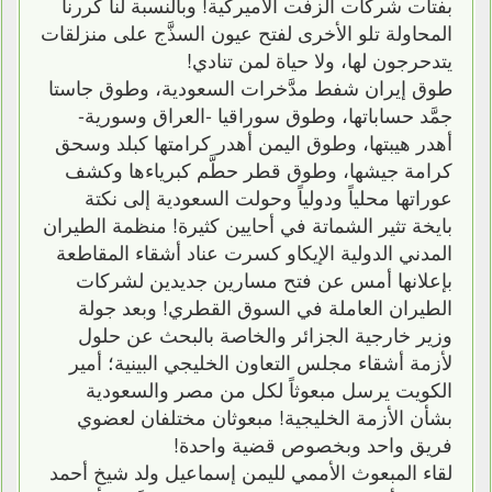
بفتات شركات الزفت الأميركية! وبالنسبة لنا كررنا
المحاولة تلو الأخرى لفتح عيون السذَّج على منزلقات
يتدحرجون لها، ولا حياة لمن تنادي!
طوق إيران شفط مدَّخرات السعودية، وطوق جاستا
جمَّد حساباتها، وطوق سوراقيا -العراق وسورية-
أهدر هيبتها، وطوق اليمن أهدر كرامتها كبلد وسحق
كرامة جيشها، وطوق قطر حطَّم كبرياءها وكشف
عوراتها محلياً ودولياً وحولت السعودية إلى نكتة
بايخة تثير الشماتة في أحايين كثيرة! منظمة الطيران
المدني الدولية الإيكاو كسرت عناد أشقاء المقاطعة
بإعلانها أمس عن فتح مسارين جديدين لشركات
الطيران العاملة في السوق القطري! وبعد جولة
وزير خارجية الجزائر والخاصة بالبحث عن حلول
لأزمة أشقاء مجلس التعاون الخليجي البينية؛ أمير
الكويت يرسل مبعوثاً لكل من مصر والسعودية
بشأن الأزمة الخليجية! مبعوثان مختلفان لعضوي
فريق واحد وبخصوص قضية واحدة!
لقاء المبعوث الأممي لليمن إسماعيل ولد شيخ أحمد