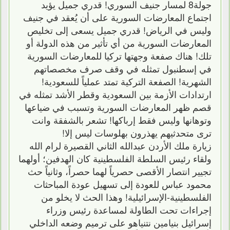
جولة8 لمسار جنيف السوري! قدري جميل يؤيد
اجتماع المعارضات السورية على أن يُعقد في جنيف
وليس في الرياض! قدري جميل يسعى إلى تخليص
المعارضات السورية من أي تأثير من هذه الدولة أو
تلك! هناك صفعة وجهتها تركيا للمعارضات السورية
في إسطنبول تمثله في وقف صرف مخصصاتهم
الشهرية! الصفعة التركية تمتد عملياً للسعودية!
ارتدادات الأزمة بين السعودية وقطر الأشد تمثله في
قصم ظهر المعارضات السورية وتسبب في ضياعها
وتوهانها وليس فقط إرباكها! تشعر بالشفقة وانت
ترى متحدثيهم يهذرون بهلوسات ليس إلا!
زيارة ملك الأردن عبدالله الثاني القصيرة لرام الله
ولقاء رئيس السلطة الفلسطينية كان الهدفين؛ أولهما
تجيير انتصار الأقصى حصرياً لهما حصراً، وثانياً حث
محمود عباس للعودة إلى تسهيل عودة المباحثات
الفلسطينية-الإسرائيلية! وهذا الحث لا يخلو من
إجراءات تحت الطاولة لمساعدة رئيس وزراء
إسرائيل بنيامين نتنياهو على ترميم وضعه الداخلي