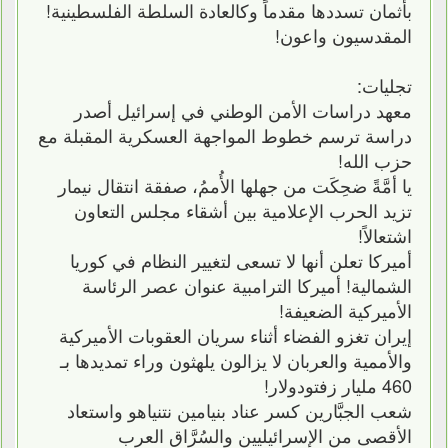
بأثمان تسددها مقدماً وكالعادة السلطة الفلسطينية!
المقدسيون واعون!
تجليات:
معهد دراسات الأمن الوطني في إسرائيل أصدر
دراسة ترسم خطوط المواجهة العسكرية المقبلة مع
حزب الله!
يا أمَّةً ضحِكَت من جهلها الأُممُ، صفقة انتقال نيمار
تزيد الحرب الإعلامية بين أشقاء مجلس التعاون
اشتعالاً!
أميركا تعلن أنها لا تسعى لتغيير النظام في كوريا
الشمالية! أميركا الترامبية عنوان عصر الرئاسة
الأميركية الضعيفة!
إيران تغزو الفضاء أثناء سريان العقوبات الأميركية
والأممية والعربان لا يزالون يلهثون وراء تمديدها بـ
460 مليار زفتودولار!
شعب الجبَّارين كسر عناد بنيامين نتنياهو واستعاد
الأقصى من الإسرائيليين والسُرَّاق العرب