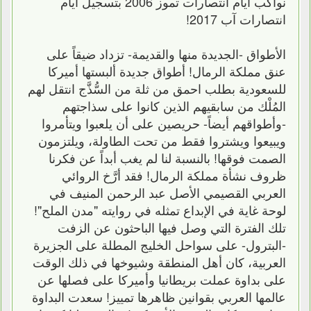
نواكب أيام انتصارات تموز 2006 بتسجيل أيام
انتصارات آب 2017!
الأطواق -الجديدة منها والقديمة- تزداد ضيقاً على
عنق مملكة الرمال! أطواق جديدة ألبستها أميركا
للسعودية بطلب احمق من ثلة من السُّذَّج انتقل لهم
المُلْك من سابقيهم الذين كانوا على سذاجتهم
-وأطواقهم أيضاً- حريصين على أن يلعبوا ويتأمروا
ويبيعوا ويشتروا فقط من تحت الطاولة، ويلتزمون
الصمت فوقها! بالنسبة لنا لم يغب أبداً عن فكرنا
ظروف نشأة مملكة الرمال! فقد أرَّخ الروائي
العربي القصيمي الأصل عبد الرحمن المنيف في
لوحة غاية في الإبداع تمثله في روايته "مدن الملح"!
تلك الفترة التي وصل فيها الباحثون عن الزفت
-البترول- على سواحل الخليج المطلة على الجزيرة
العربية، كان أهل المنطقة وشيوخها في ذلك الوقت
على بداوة عملت بريطانيا وأميركا على فصلها عن
عالمها العربي بقوانين ظاهرها تمييز! سعدت البداوة