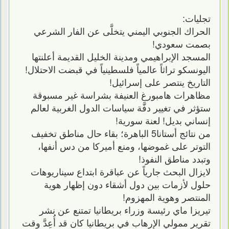
تجليات:
الحراك الجنوبي اليمني يتخلَّى عن الفار الشرعي
بصمت سعودي!
المسجد الإبراهيمي ومدينة الخليل القديمة أعلنتها
اليونسكو تراثاً عالمياً فلسطينياً في قبضت الاحتلال!
التاريخ ينتصر على إسرائيل!
مظاهرات هامبورغ العنيفة بشراسة غير مسبوقة
ستؤثر في تغيير دفَّة سياسات الدول الغربية لعالم
إنساني بديل! لعنة سورية!
من نتائج أستانا5 الباهرة؛ بقاء حال مناطق تخفيف
التوتر على غموضها، ومنع أميركا من دس أنفها،
وتبدد مناطق النفوذ!
لايزال البحث جارياً عن عباقرة ابتداع سيناريوهات
حلول لأزمات بين دول أشقاء دون إظهار هوية
المنتصر وهوية المهزوم!
تيريزا ماي رئيسة وزراء بريطانيا تمتنع عن نشر
تقرير ممولي الإرهاب في بريطانيا كان قد أُعِدَّ وقت