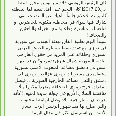
كان الرئيس الروسي فلاديمير بوتين محور قمة الـ
جي20 2017! كان النجم على أقل تقييم لما التقطته
كاميرات الإعلام جانبياً، ناهيك عن المنصات التي
شارك فيها سواء في مخاطبة مكتوبة للحاضرين أو
مناقشات مباشرة وفاعلية مع الخبراء والباحثين
والصحافة!
سيبدأ اليوم تطبيق اتفاق تهدئة الجنوب في سورية
في توازي مع تمدد بسط سيطرة الجيش العربي
السوري وحلفائه على المزيد من حقول الغاز في
البادية السورية شمال شرق تدمر، وكان قد ظهر
أمس في دمشق مساعد المبعوث الأممي لسورية
ستيفان دي مستورا د. رمزي عزالدين رمزي في
دمشق والتقى مساعد الخارجية السورية د. فيصل
المقداد، خرج رمزي للصحافة منفرداً مكرراً مجَّة
مناقشة السلال الأربع غي جولة جديدة لجنيف! كأنه
يدرك أن مسار جنيف قد وصل لنهايته المحتومة
والتي صرَّح بها منذ شهور الرئيس الرجل بشار
الأسد، لن استرسل أكثر في مقال اليوم!