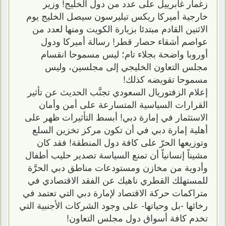
زغمار غابرييل على عدد من دول الخليج! وزير
خارجية أميركا ريكس تيليرسون سيصل الخليج يوم
الاثنين القادم مبتدئا بزيارة الكويت ومنها لعدد من
عواصم أشقاء حصار قطر! رسالة أميركا ودول
أوروبا واضحة بجلاء تام؛ ليس مسموحا انقسام
مجلس التعاون الخليجي إلى مجلسين، وليس
مسموحا تقويضه كذلك!
إعلام الزفتوريال السعودي تجنَّب الحديث عن تأثير
القرارات السياسية المتسارعة على أمن وأمان
الاستثمار في إمارة دبي! أبسط التأثيرات ظهر على
أهلية إمارة دبي في أن تكون مركز تخزين السلع
وتوزيعها الحرّ على كافة دول المنطقة! فقد كان
مشيناً إنسانياً أن تمنع السياسة تصدير حليب أطفال
وأدوية من مخازن ومستودعات مناطق دبي الحرَّة
للمستهلك القطري ناهيك عن الفقد الاقتصادي في
متراكمات حركة الاقتصاد لإمارة دبي التي تعتمد في
رخائها -بل وحياتها- على وجود الشركات الأجنبية التي
تخدم كافة أسواق دول مجلس التعاون!