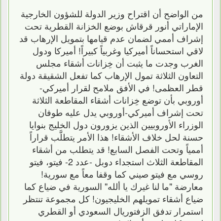
من الواضح أن اقتراح وزير الدولة للشؤون الخارجية
الإماراتي أنور قرقاش بوضع الخزانة القطرية تحت
إشراف أممي لضمان عدم قيامها بتمويل الإرهاب قد
لاقي استحساناً أميركيا وغربياً كبيراً! أميركا ودول
الغرب وجدت ما يثبت أن خِزانات أشقاء مجلس
التعاون الثلاثة تمول الإرهاب كما تفعل الشقيقة دولة
قطر العظمى! في الأفق ملامح لقرار أميركي-
أوروبي بأن توضع خِزانات أشقاء المقاطعة الثلاثة
تحت إشراف أميركي-أوروبي يدل عليه طوفان
الوزراء الأوروبيين الذين يزورون دول الخليج بنوايا
حسنة لحل خلاف الأشقاء! هذا الأمر يتطلَّب قراراً
أممياً وتحت الفصل السابع! قد يتطلب من أشقاء
المقاطعة الثلاث استجداء دوبل -عدد 2- فيتو، فيتو
روسي مع فيتو صيني كما وقفا معاً مع سورية!
معارضة "ما لنا غيرك يا ألله" السورية في ضياع كما
ضياع أشقاء تمويلهم الخليجيون! كل مجموعة تنتظر
استمرار تدفق الزفتوريال السعودي أو القطري