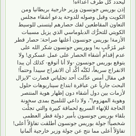
ليحدد كل طرف أعداءَه!
إذن بوريس جونسون وزير خارجية بريطانيا ومن
الكويت وقبل وصوله للدوحة يدعو أشقاء مجلس
التعاون المقاطعين لفك حصارهم ليتسنى للوسيط
الكويتي للتحرُّك الدبلوماسي الذي يزيل مسببات
الأزمة! بوريس جونسون أعلنها صراحة: حصار قطر
غير مُرَحَّبٍ به! وبوريس جونسون شكر الله على
عدم إقدام أشقاء الحصار على عمل عسكري! ولا
يتوقع بوريس جونسون -ولا أنا أتوقع- كذلك أن يبدا
الانفراج سريعاً، لكنَّه أكَّد أن الانفراج سيبدأ وحتماً!
في مقال أمس عدَّلت أحد تجلياتي فصارت "لايزال
البحث جارياً عن عباقرة ابتداع سيناريوهات حلول
لأزمات بين دول أشقاء دون إظهار هوية المنتصر
وهوية المهزوم!"، ولا داعي للتلميح بمدى سخونة
الحاجة للإنهاء السريع لحماقة كبيرة والتي تجلَّت
بلقاء بوريس جونسون بأمير دولة قطر العظمى
شخصياً! جولة بوريس جونسون أطلقت تفاؤلاً أعلى!
تفاؤلاً أعلى مما نتج عن جولة وزير خارجية ألمانيا