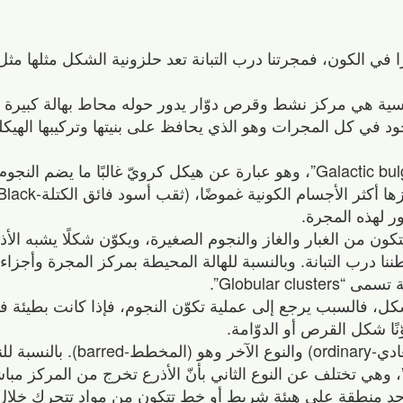
ًا في الكون، فمجرتنا درب التبانة تعد حلزونية الشكل مثلها مثل 
يسية هي مركز نشط وقرص دوّار يدور حوله محاط بهالة كبيرة 
في كل المجرات وهو الذي يحافظ على بنيتها وتركيبها الهيكلي
يسمى التضخم الموجود في مركز المجرة “Galactic bulge”، وهو عبارة عن هيكل كرويّ غالبًا م
العديد من المجرات الحلزونية 
ون من الغبار والغاز والنجوم الصغيرة، ويكوّن شكلًا يشبه الأذر
 درب التبانة. وبالنسبة للهالة المحيطة بمركز المجرة وأجزاء من
Globular ”.
كل، فالسبب يرجع إلى عملية تكوّن النجوم، فإذا كانت بطيئة ف
ا شكل القرص أو الدوّامة.
تنقسم المجرات الحلزونية إلى نوعين هما (العادي-ordinary
لعادي، فغالبًا ما يشار إليها بالرمز “S” أو “SA”، وهي تختلف عن النوع الثاني بأنّ الأذرع تخرج من الم
ثاني والذي يشار إليه بالرمز “SB”، فتوجد منطقة على هيئة شريط أو خط تتكون من مواد تتح