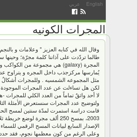
English
عربي
المجرات الكونيه
وقال الله في كنابه العزيز " وعلامات و بالنجم
طالما تردّدت على آذاننا كلمة مجرّة؛ وحينها 
المجرة (galaxy) هي مجموعة من الكو
لكن هل تساءلت عن عدد المجرات الموجودة ف
لا أحد واثقٌ تماماً من العدد الكلي للمجرات -هنا 
ولتوضيح عدد المجرات سنستعرض الأمثلة الثلاثة
قامت دراسة استمرت لمدّة سنتين لمسح الحقل ا
2003، بمسح 250 ألف مجرة لوضع خ
الإصدار السابع لبيانات المسح الرقمي للسماء سلوان (SDSS) حوالي 75