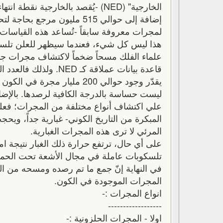
إضافة إلى حوالي 515 مليون 
لمجرات معروفة سابقاً -تُساعد هذه القياسات
هذا ليس كل شيء، فعندما سيظهر للعلن تلسكو
علماء الفلك مسحاً ضخماً لاكتشاف مجرات جد
قاعدة بيانات عملاقة كـ NED. ولذلك فالعدد الفعلي للمجرات المعروفة يتغير بشكلٍ دائم!
ليست حساسة بالدرجة الكافية لرصدها. بالإض
علي اكتشاف أنواع مختلفة من المجرات؛ فعلى 
المبكرة من التاريخ الكوني- غبارية جداً، ويح
المرئي لا ترى هذه المجرات الغبارية.
على أي حال، ترتفع حرارة ذلك الغبار نتيجة 
تلسكوبات عاملة في مجال الأشعة تحت الحمر
في النهاية إنّ جمع ما تم رصده ومسحه من المجر
المجرات الموجودة في الكون.
انواع المجرات :-
------------------
اولا - المجرات الحلزونية :-