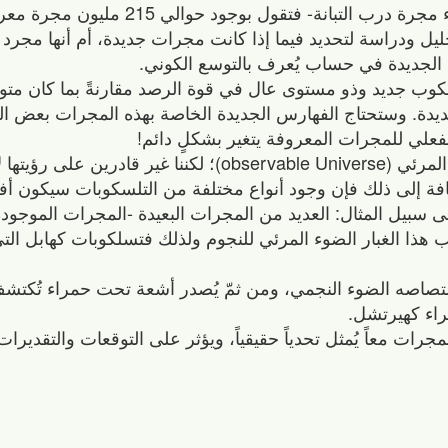
الخارجية" (NED) -يُقصد بالخارجية نقطة انتهاء مجرة درب التبانة- فت
مرجع بحاجة لتحليل ودراسة لتحديد فيما إذا كانت مجرات جديدة، أم أنها م
 الجديدة في حساب يُعرف بالتوسع الكوني.
ب جديد وذو مستوى عال في قوة الرصد مقارنةً بما كان متوف
يدة. وستحتاج الفهارس الجديدة الخاصة بهذه المجرات بعض ال
يقدّر وجود حوالي 200 مليار مجرة في الكون المرئي (observable Universe)؛ لكننا غي
افة إلى ذلك فإن وجود أنواع مختلفة من التلسكوبات سيكون أ
سبيل المثال: العديد من المجرات البعيدة -المجرات الموجود
جب هذا الغبار الضوء المرئي للنجوم ولذلك فتسلكوبات كهابل ال
امتصاصه الضوء النجمي، ومن ثمّ يُصدر أشعة تحت حمراء تُكت
اء كهيرتشل.
ات معاً يُمثل تحدياً حقيقياً، ويؤثر على التوقعات والتقديرات 