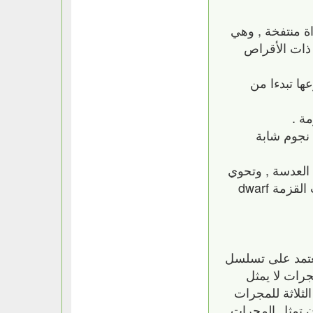
بية بدءا من نواة منتفخة , وهي
ية إلى Sa و Sb و Sc , ويرمز للمجرات ذات الأقراص
ية ولكن اذرعها تبدءا من
ة .
بار وعلى نجوم شابة
ة lenticular galaxies ( SO ) / التي لها شكل العدسة , وتحوي
أقراص مجرية لا تحوي اذرعا لولبية وليست ذات تكون نجمي حديث . ومن المجرات المكتشفة أيضا المجرات القزمة dwarf
يعتمد على تسلسل
رات لا يمثل
لثلاثة للمجرات
ان تمثل المجرات