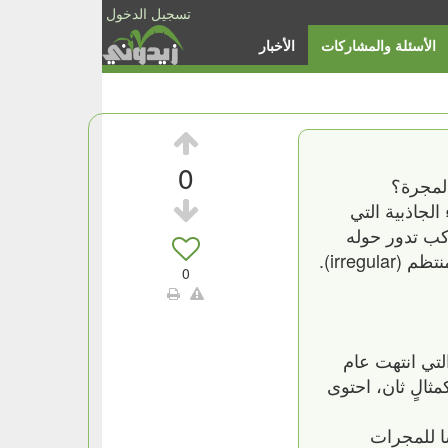
تسجيل الدخول
الأسئلة والمشاركات
الأخبار
0
المجرة؟
 الجاذبية التي
جم و منها الكثير له كواكب تدور حوله
مثل المجموعه الشمسيه . وللمجرات أشكالٌ مختلفة، فهناك الحلزوني (spiral)، والبيضوي (elliptic)، وغير المنتظم (irregular).
0
لتي انتهت عام
وكمثالٍ ثان، احتوى
انات ناسا للمجرات