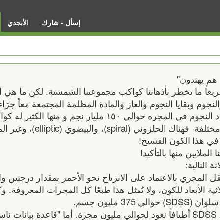
إسأل - شارك
الأبجدي
 هم يهتدون"
سريعاً ما تخطر بأذهاننا كواكب مجموعتنا الشمسية. لكن ما هي 
اكب والنجوم وبقايا النجوم والغاز والمادة المظلمة المجتمعة معاً جرّاء
يُمارسها مركزجذب داخل المجره و يتراوح عدد النجوم في المجره حوالي ١٥٠ مليار ن
ي هذا الكون الفسيح!
الملايين منها بالتأكيد!
 التالية:
لمجري بالاعتماد على الانزياح نحو الأحمر بمقدار درجتين وا
ريطة ثلاثية الأبعاد للكون، ولا يُمثل هذا طبعًا كل المجرات المعروفة. 
3 مليون جسم.
وعلى الرغم من كون معظمها نجوم، فقد حدد SDSS أطيافاً تعود لحوالي مليون مجرة. أما "قاعدة بي