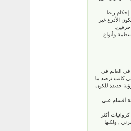
ى إحكام ربط
لأذرع، ويضم التصنيف الأحرف الإنجليزية بالترتيب بدايةً من الحرف “a”، ففي المجرات من النوع a تكون الأذرع غير
 حرفين.
نتظمة وأنواع
ب في العالم في
تي كانت ترصد ما
ؤية جديدة للكون
اثة أقسام على
Elliptica ) / بيضاوية الشكل , وهي تتدرج من كرات شبة تامة ( E0 ) إلى كروانيات أكثر
مرئي , ولكنها