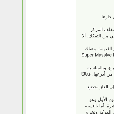
جارتنا
تغلف المركز
 من التفكك، ألا
ا يضم النجوم القديمة. وهناك
يختبئ في مركزها أكثر الأجسام الكونية غموضًا، (ثقب أسود فائق الكتلة-Super Massive Black
ع، وبالمناسبة
 أذرعها، فغالبًا
إن الغاز يخضع
) والنوع الآخر وهو (المخطط-barred). بالنسبة للنوع الأول وهو
ركز مباشرةً. أما بالنسبة
رك خلال المركز وتخرج