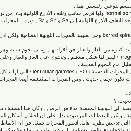
• المجرات اللولبية النظامية normal spiral galaxies ( S ) ولها قرص ساطع وتلتف الأذرع اللول
تتفرع أيضا بحسب حجم الانتفاخ المركزي ودرجة التفاف الأذرع اللولب
• المجرات اللولبية القضيبية barred spiral galaxies ( SB ) وهي شبيهة بالمجرات اللولبية النظام
.
ت كبيرة من الغاز والغبار في أقراصها , وعلى نجوم شابة وهرم
3- المجرات غير المنتظمة irregular galaxies ( Ir ) / ليس لها شكل منتظم , وتحتوي على الغاز والغ
يل من النجوم القديمة .
ويضيف علماء الفلك بعض أنواع المجرات مثل المجرات العدسي
ية .
صحيحة ؟
طة إلى اللولبية المعقدة مدة من الزمن , وكان هذا التصنيف 
ة , ولكن المعطيات المرصودة تدل على ان اختلاف أشكال المج
لتي تدحض نظرية هابل لتطور المجرات تتمثل في ان الأنماط ا
ة والاهليجية والغير منتظمة ذات عمر واحد تقريبا ) ولا يمكن 