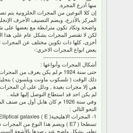
منها أذرع المجرة.
إن كلا النوعين من المجرات الحلزونية يتم تصن
واضحة وتكاد تكون مترابطة مع بعضها على شكل
لكن لا تقتصر المجرات بشكل عام على هذا النو
أخرى، كلها ذات تكوين مختلف عن المجرات الحل
بعض انواع المجرات الاخري:-
------------------------------
أشكال المجرات وأنواعها :
حتى سنة 1924 م لم يكن يعرف من ا
ذلك الوقت ( تلسكوب ماونت ويلسون ) بتحليل 
هي إلا مجرات بعيدة , ودلل على أن المجرات ع
لم يكن احد قد استطاع التوصل إليها قبله .
وفي سنة 1926 م كان هابل أول م
النحو التالي :
تسطحا ( E7 ) ويضم هذا النوع من المج
تظهر بشكل واضح عند رصدها بالأشعة السينية