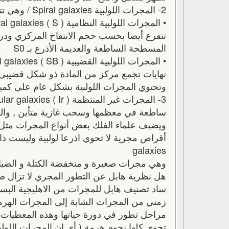
2- المجرات اللولبية Spiral galaxies / وهي تنقسم لنوعين رئيسيين هما :
المسطحة الساطعة والعديمة الأذرع بـ S0
نهايات تجمع مركز من المادة ذو شكل قضيبي 
وتحتوي المجرات اللولبية بشكل عام على كميا
ساطعة في معظمها وسحب غازية متأين , والقل
galaxies
وهي مجرات صغيرة و منخفضة الكتلة و الضيائ
هل نظرية هابل عن التطور المجري لا تزال 
ساد تصنيف هابل للمجرات من الاهليجية البسي
زمني من المجرات الشابة إلى المجرات الهرم
مراحل تطور في دورة حياتها وهذه المعطيات ا
تحوي كلها نجوم هرمة ( أي ان المجرات اللولبي