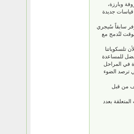
قول بوجود حوالي 215 مليون مجرة معروفة وبارزة،
جرد قياسات جديدة
ر سابقاً سُيجري
وقت لتُدمج مع
ر قادرين على رؤيتها لأن تلسكوباتنا
فضل للمساعدة
ة في المراحل
تي ترصد الضوء
شف من قبل
المتعلقة بعدد