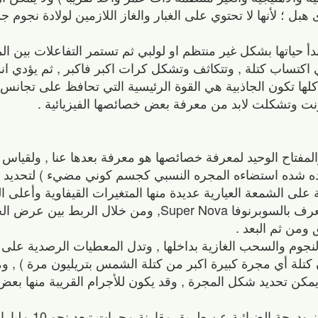
 هبل ؛ لأنها لا تحتوي على الغبار والغاز اللازمين لولادة نجوم 
 حياتها بشكل غير منتظم او لولبي ثم تستمر التفاعلات بين ال
ي اكتساب كتلة , وتتكاثف وتشكل كرات اكبر فاكبر , ثم يؤدي ا
كلها تكون الجاذبية هي القوة الرئيسية التي تحافظ على تجانس 
ت وتشكلت لابد من معرفة بعض خصائصها الفيزيائية .
والمفتاح الوحيد لمعرفة خصائصها هو معرفة بعدها عنا , ولقياس
ده شده استضاءه المجره النسبي كجسم كوني مضيء ) لتحديد 
ية , والأمثلة على الشمعة العيارية عديدة منها المتغيرات القيفاوية وأعلى
والحشود الكروية والمستعرات الفائقة او ما يعرف بالسوبرنوفا Super Nova, ومن خل
ومن ثم البعد .
النجوم والسحب الغازية بداخلها , وتدل المعطيات الرصدية على
ان كتلة أي مجرة كبيرة اكبر من كتلة الشمس بتريليون مرة ) , 
ي يمكن تحديد شكل المجرة , وقد يكون للأجرام القريبة منها بعض 
وقد تحقق العلماء من حدوث تغيرات 