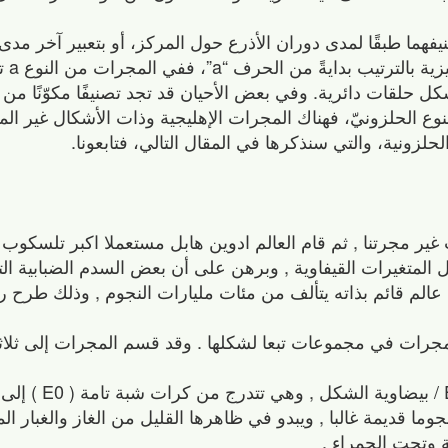
يفهما طبقًا لمدى دوران الأذرع حول المركز، أو بتعبير آخر مد
المركز با
 حلقات دائرية. وفي بعض الأحيان قد تجد تصنيفًا مكوّنًا من
ع الحلزونيّ، فهناك المجرات الإهليجية وذات الأشكال غير الم
زونية، والتي سنذكرها في المقال التالي، فتابعونا.
لمجرات غير مجرتنا , ثم قام العالم ادوين هابل مستعملا اكبر تلسكو
المتغيرات القيفاوية , وبرهن على أن بعض السدم الضبابية ال
الم قائم بذاته يتألف من مئات مليارات النجوم , وذلك طرح ر
ن صنف المجرات في مجموعات تبعا لشكلها . وقد قسم المجرات إلى ثل
1- المجرات الاهليجيةl galaxies ( E
رات نجوما قديمة غالبا , ويبدو في ظاهرها القليل من الغاز والغبار ال
 وتحت الحمراء .