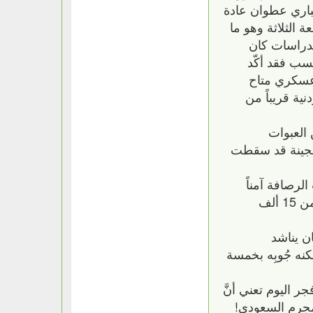
ء المحاصرين! عبدالباري عطوان عادة
الثلاثة وهو ما
لدراسات كان
سب فقد أكّد
 عسكري متاح
ية قريباً من
العبوات
الهجينة قد سقطت
رصافة آمناً
وتحت السيطرة التامة للجيش العربي السوري! رئاسة الأركان الروسية أكدت استرداد الدولة السورية لأكثر من 15 ألف
ان يناشد
نه جُوبِه بخمسة
 اليوم تعني أنَّ
مجرم السعودي!