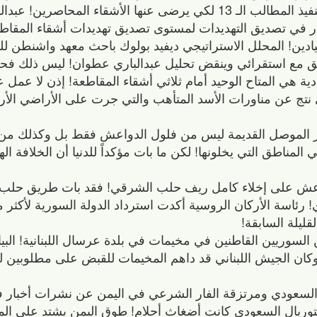
قطر عشية انتهاء المهلة التي أُعطيت لقطر لتنفيذ المطالب الـ 13 لكي يرضى عنها الأشقا
 في تصديق التهديدات لمستوى تصديق تهديدات أشقاء المقاطعة 
دين! المحلل الاستراتيجي ديفيد بولوك باحث معهد واشنطن ل
تفق مع استقرائي وينقض تحليل عبدالباري عطوان! ليس ذلك فح
دية هي المتاح الوحيد أمام ثلاثي أشقاء المقاطعة! إذن لا عمل
 نتج عن مناورات الأسد المتأهب والتي جرت على الأراضي الأردن
ر الموصل القديمة ليس من فلول الدواعش فقط بل وكذلك من 
المناطق التي يخلونها! لكن ما بات مؤكداً للدنيا أن الخلافة 
عش على إخلاء كامل ريف حلب الشرقي! فقد بات طريق حلب ال
قليلة السابقة!
ين السوريين القاطنين في مخيمات في بلدة عرسال اللبنانية! البي
وكان الجيش اللبناني قد داهم المخيمات للقبض على مطلوبين لك
ف السعودي ومرتزقة الفار الشرعي في اليمن عن نشرات أخبار فجر
فتوريال السعودي كانت أضغاث أحلام! طوق اليمن يشتد على ال