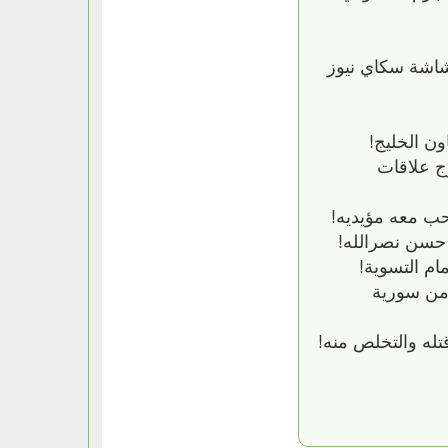
شاشة سكاي نيوز
ن الخليج!
ج علاقات
حب معه مؤيديه!
 حسن نصرالله!
ام التسوية!
 من سورية
له والتخلص منه!