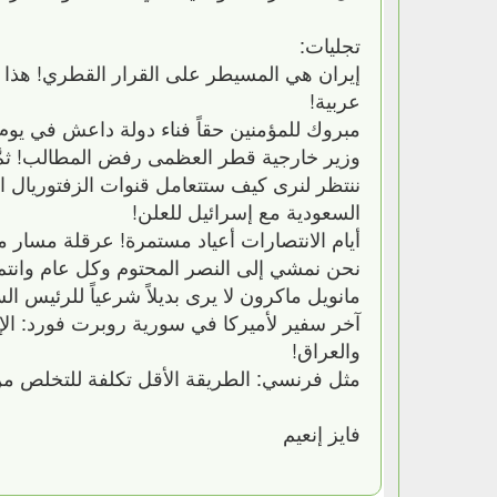
تجليات:
إيران هي المسيطر على القرار القطري! هذا م
عربية!
مبروك للمؤمنين حقاً فناء دولة داعش في يوم ال
وزير خارجية قطر العظمى رفض المطالب! ثمَّ
ننتظر لنرى كيف ستتعامل قنوات الزفتوريال 
السعودية مع إسرائيل للعلن!
أيام الانتصارات أعياد مستمرة! عرقلة مسار 
نحن نمشي إلى النصر المحتوم وكل عام وانتم 
مانويل ماكرون لا يرى بديلاً شرعياً للرئيس 
آخر سفير لأميركا في سورية روبرت فورد: الإ
والعراق!
مثل فرنسي: الطريقة الأقل تكلفة للتخلص من
فايز إنعيم