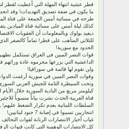
ما يكون في ضفة تصديق التهديدات! وقد انحدر
طرحه في مسائية أمس الجمعة على قناة الميا
كذلك ليلة أمس على مسائية قناة الميادين ي
ديفيد بولوك وبالمعلومات أن العقوبات الاقتصا
للثلاثي المتأهب على قطر! تماماً كالصفر الذي
الحدود مع سورية!
قوات النصر المبين في العراق تستكمل تطهي
الداعشية التي يزرعها مجرموه عادة ورائهم في 
ولن تقوم لها قائمة في سوراقيا!
وقوات النصر المبين في سورية أرغمت الدوا
كيلومتر مربع من البادية السورية خلال الأيام ال
قناة العربية-الحدث نشرت بياناً منسوباً للاجئ
السلطات اللبنانية بعدم تكرار الضغط عليهم! 
انتحاريين تسببوا في إصابة 7 جنود لبنانيين!
غياب أخبار الانتصارات الرنانة لقوات التحال
كل الانتصارات الوهمية التي كانت قنوات الز