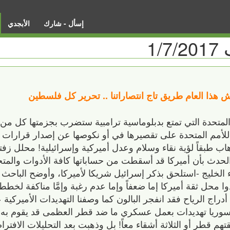
إسأل - شارك
الأبجدي
1
ش هذا العام طريق تاج انتصاراتنا .. تحرير كل فلسطين
م المتحدة التي تمتع بدبلوماسية ترامبية ستضرب بجزمتها كل من
 للأمم المتحدة على تقصيرها في أو نكوصها عن إصدار قرارات 
هاب طبقاً لؤية نقاء وسلام وعدل أميركية وإسرائيلية! محلل ز
-الحدث بأن أميركا قد أسقطت من حساباتها كافة الأدوات والم
الخليج -استلحق بذكر إسرائيل شريكا لأميركا، وأوضح الباحث
وا محل ثقة أميركا إما ضعفاً وإما عدم رغبة وإمَّا مناكفة لخطط 
دراج الرياح فقد انفجر البالون كما وصفنا التهديدات الأميركي
ت سوريا تهديدات بعمل عسكري ما ضد قطر العظمى قد يقوم به 
قطر أو الثلاثة أشقاء معاً! بل وذهبت بعد التحليلات الافترا