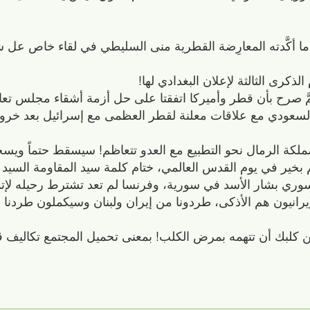
ا أكَّدته المعارِضة القطرية منى السليطي في لقاء خاص عل 
ذكرى الثالثة لإعلان البغدادي لها!
 صرح بأن قطر وأميركا اتفقتا على حل أزمة أشقاء مجلس تعاو
السعودي مع علاقات معلنة لقطر العظمى مع إسرائيل بعد خرو
مملكة الرمال نحو التطبيع مع العدو تتعاظم! سيسقط حتماً ويس
بخير في يوم القدس العالمي، ختام كلمة سيد المقاومة السيد
السوري بشار الأسد في سورية، وفرنسا لم تعد تشترط رحيله لإتم
يرانيون هم الأذكى، طردونا من إيران ولبنان وسيكملون طردنا
 كلبك أن تتهمه بمرض الكلب! بمعنى تحميل المجتمع تكاليف قت