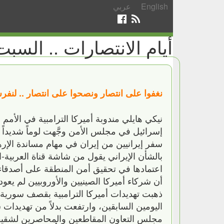
English
عربي
أيام الانتصارات .. السبت /7/2017
نغفوا على انتصار ونصحوا على انتصار .. لنفر
نيكي هايلي مندوبة أميركا الترامبية في الأم
إسرائيل في مجلس الأمن وجَّهت لوماً شديداً
سفر إيرانيين من إيران في مهام مساندة الإر
بالشأن الإيراني يقول من شاشة قناة العربية
اعتمادها في تحقيق أمن المنطقة على أصدقاء 
أن شركاء أميركا الصينيين والأوروبيين لم يعود
ذهبت تهديدات أميركا الترامبية بقصف سورية أ
اليومين السابقين، وارتفعت بدلاً من تهديدا
مجلس التعاون المقاطعين والمحاصرين لشقيقتهم 