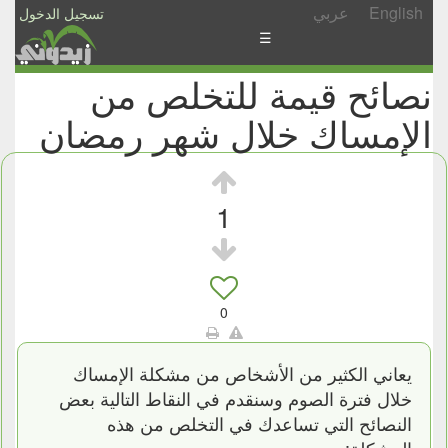
English
عربي
تسجيل الدخول
☰
نصائح قيمة للتخلص من
الأخبار
الإمساك خلال شهر رمضان
الأسئلة
والمشاركات
الأبجدي
1
إسأل
-
شارك
0
يعاني الكثير من الأشخاص من مشكلة الإمساك
خلال فترة الصوم وسنقدم في النقاط التالية بعض
النصائح التي تساعدك في التخلص من هذه
المشكلة: