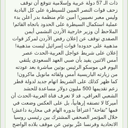
ذات الـ 57 دولة عربية وإسلامية تتوقع أن توقف
زحف قوات النصر المبين للسيطرة على كل البادية
وليس معبر نصيبين! أمين عام منظمة بدر أعلن بدء
عملية استكمال السيطرة على الحدود باتجاه القائم!
الملاحظ أن وزير خارجية الأردن النشمي أيمن
الصفدي توقف عن إعلان رفض الأردن لمركز قوات
مذهبية على حدوده! قوات إسرائيل ليست مذهبية!
إعلان على شريط عواجل العربية-الحدث عصر
أمس الاثنين يفيد بأن صبي العهد السعودي يلتقي
اليوم في موسكو الرئيس بوتين مباشرة بعد عودته
من زيارته الباريسية أمس ولقائه مانويل ماكرون!
كما ظهر كذلك على الشريط اتهام جديد لدولة قطر
زعم تقديمها 500 مليون دولار مساعدة للحشد
الشعبي العراقي، قد لا تعرف قناة العربية-الحدث أن
أميركا لا تصنفه إرهابياً، بل على العكس وضعت في
فمها "تفاحة" اعترافاً بدوره الهام في محاربة داعش!
خلال المؤتمر الصحفي المشترك بين رئيسي روسيا
الاتحادية وفرنسا عبَّر بوتين عن موقف بلاده الواضح