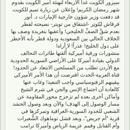
سيزور الكويت غداً الأربعاء لتهنئة أمير الكويت بقدوم
شهر رمضان الكريم! وإعلان عن زيارة تميم للكويت
قد دفعت وزير شؤون خارجية الإمارات د. أنور
قرقاش ليُتَوتِر -اشتقاق من تويتر- نصيحته لقطر
بعدم شقِّ الصفِّ الخليجي! وأعقبها بتغريدة وصف بها
الخلاف الحالي بين السعودية ودولة قطر بأنه الأخطر
على دول الخليج! عذراً! لا أراه!
منشورات ورقية أميركية أُلقتها طائرات التحالف
الدولي بقيادة أميركا على الأراضي السورية الحدودية
مع الأردن تطلب من المسلحين الابتعاد عن الحدود!
قناة العربية-الحدث افترضت أن هذا الأمر الأميركي
بيقينهم الزفتوسياسي واجب التنفيذ! وغاب عنها
كالعادة أن اجتماع الإنس والجن في شرم الشيخ
وأماكن أخرى بعده لم تزحزح محور المقاومة عن
مسار الوصول إلى الهدف! والآن وبعد وصول الحشد
الشعبي للحدود السورية-العراقية وتمركزها في
قرية "أم جريص"، وبعد فشل توماهوك الشُّعيرات
وأم القنابل وقمم عزيمة الرياض وأميركا ترامب