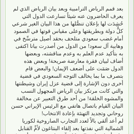
بعد قمم الرياض الترامبية وبعد بيان الرياض الذي لم
يعرف الحاضرون عنه شيئاً تسارعت الدول التي
حُشِدَت لها بإعلان تنصُّلها من هذا البيان الغير شرعي
كلٌّ دولة وبطريقتها وعلى مقياس قوتها في الصمود
أمام غضب سعودي متلحف بحقد أصيل مترسِّخ في
وهابية آل سعود! من الدول من أصدرت بيانا اكتفى
به بتأكيد عدم العلم به وعدم مناقشته، وبعضها
أضاف لبيان فقرة معارضة صريحة! وبعض هذه
الدول صَمَت على أضعف الإيمان! والبعض قام
بتصرف ما بما يخالف التوجه السعودي في قضية
أخرى دون الإشارة إلى قضية عزل إيران وشيطنتها
والتي كانت مرتكز بيان الرياض المجهول النسب
والمشوه الخلقة! من أحد طرق التعبير عن مخالفة
البيان القيام باتصال هاتفي مع الرئيس الإيراني حسن
روحاني وتجديد التهنئة بإعادة الانتخاب!
لم أعد ألقي بالاً لعدد التجارب الصاروخية لكوريا
الشمالية التي نفذتها بعد إلقاء البنتاغون لأمِّ القنابل