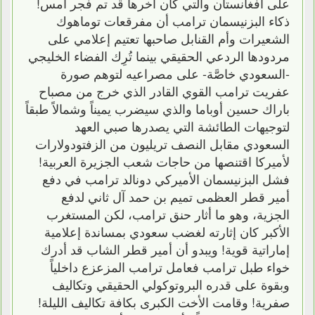
على أفغانستان والتي كان آخرها قد تم فجر أمس!
ذكاء البزنيسمان ترامب أن مفرقعات توماهوك
الشعيرات وأم القنابل صاحبها تعتيم إعلامي على
مردودها الردعي الحقيقي بينما تُرِك الفضاء الخليجي
-السعودي خاصَّة- على مصراعيه لتوهم صورة
عفريت ترامب القوي القادر الذي خرج من مصباح
باراك حسين أوباما والذي سيضرب يميناً وشمالاً طبقاً
لتوجيهات الطائشة التي يصدرها صبي العهد
السعودي مقابل النصف تريليون من الزفتودولارات
لأميركا اقتنصها من حاجات شعب الجزيرة العربية!
فشل البزنيسمان الأميركي دونالد ترامب في دفع
أمير قطر العظمى تميم بن حمد آل ثاني لدفع
الجزية، وهو ما أثار حنق ترامب، لكن المستغرب
الأكبر كان إثارته لغضب سعودي بمساندة إعلامية
إماراتية قوية! ويبدو أن أمير قطر الشاب قد أدرك
خواء طبل ترامب فعامل ترامب المزعزع داخلياً
وبقوة على قدره البروتوكولي الحقيقي وتكاليف
صفرية! وقامت الأخت الكبرى بكافة تكاليف الليلة!