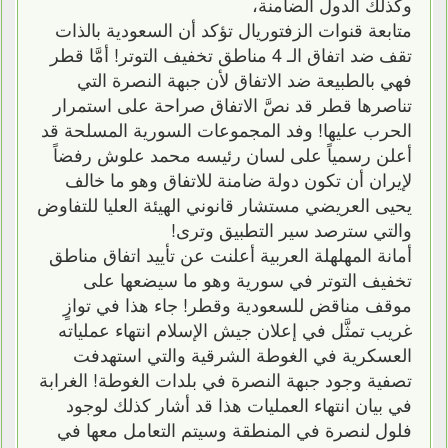
وكذلك الدول الضامنة،
متابعة قنوات الزفتوريال تؤكد أن السعودية بالذات
تقف ضد اتفاق الـ 4 مناطق تخفيف التوتر! أمَّا قطر
فهي بالطبيعة ضد الاتفاق لأن جبهة النصرة التي
تناصرها قطر قد نصَّ الاتفاق صراحة على استمرار
الحرب عليها! وفد المجموعات السورية المسلحة قد
أعلن رسمياً على لسان رئيسه محمد علوش رفضاً
لإيران أن تكون دولة ضامنة للاتفاق وهو ما خالف
يحيى العريضي مستشار قانوني الهيئة العليا للتفاوض
والتي سترصد سير التطبيق وترى!
أمانة المهلهلة العربية أعلنت عن تأييد اتفاق مناطق
تخفيف التوتر في سورية وهو ما سيضعها على
موقف مناقض للسعودية وقطر! جاء هذا في توازٍ
غريب تمثَّل في إعلان جيش الإسلام انتهاء عملياته
العسكرية في الغوطة الشرقية والتي استهدفت
تصفية وجود جبهة النصرة في بلدات الغوطة! الغرابة
في بيان انتهاء العمليات هذا قد أشار كذلك لوجود
فلول لنصرة في المنطقة وسيتم التعامل معها في