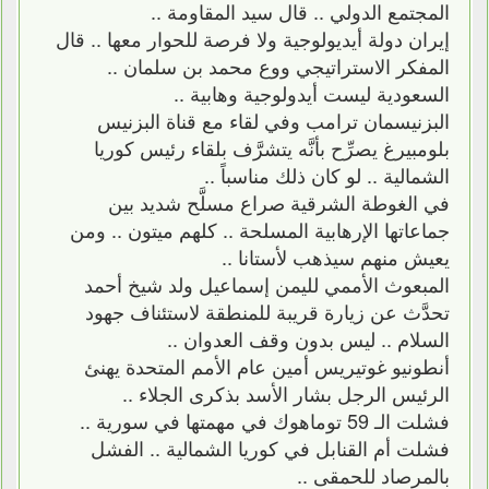
المجتمع الدولي .. قال سيد المقاومة ..
إيران دولة أيديولوجية ولا فرصة للحوار معها .. قال
المفكر الاستراتيجي ووع محمد بن سلمان ..
السعودية ليست أيدولوجية وهابية ..
البزنيسمان ترامب وفي لقاء مع قناة البزنيس
بلومبيرغ يصرِّح بأنَّه يتشرَّف بلقاء رئيس كوريا
الشمالية .. لو كان ذلك مناسباً ..
في الغوطة الشرقية صراع مسلَّح شديد بين
جماعاتها الإرهابية المسلحة .. كلهم ميتون .. ومن
يعيش منهم سيذهب لأستانا ..
المبعوث الأممي لليمن إسماعيل ولد شيخ أحمد
تحدَّث عن زيارة قريبة للمنطقة لاستئناف جهود
السلام .. ليس بدون وقف العدوان ..
أنطونيو غوتيريس أمين عام الأمم المتحدة يهنئ
الرئيس الرجل بشار الأسد بذكرى الجلاء ..
فشلت الـ 59 توماهوك في مهمتها في سورية ..
فشلت أم القنابل في كوريا الشمالية .. الفشل
بالمرصاد للحمقى ..