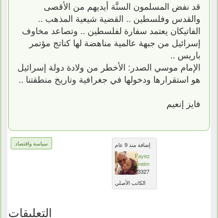
قد نفض المسلمون السنَّة أيديهم من الأقصى
والقدس وفلسطين .. القضية شيعية المذهب ..
الفاتيكان يعتمد سفارة لفلسطين .. وتصاعد مخاوف
إسرائيل من جبهة عالمية مناهضة لها كناتج مؤتمر
باريس ..
الإمام موسي الصدر: الأخطر من ولادة دولة إسرائيل
هو استقرارها ودخولها في جغرافية وتاريخ منطقتنا ..
فايز إنعيم
سياسة واقتصاد
إضافة منذ 9 عام
Fayez
Eneim
23327
الكاتب الأصلي
التعليقات