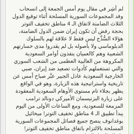
لم أشِر في مقال يوم أمس الجمعة إلى انسحاب
وفد المجموعات السورية المسلحة أثناء توقيع الدول
الثلاث الضامنة لاتفاق الـ 4 مناطق تخفيف التوتر
بحجة رفض أن تكون إيران ضمن الدول الضامنة،
هؤلاء السُّذَّج ليس فقط لا علاقة لهم بالسلوك
الدبلوماسي ولا بأصوله بل لم يقدروا مدى خسارتهم
الشعبية وهم كالعميان ينفذون أوامر السعودية
المكروهة من الغالبية العظمى من الشعب السوري
والتي تستعملهم كأدوات تصعيد ضد إيران، صبي
الخارجية السعودية عادل الجبير عبَّر صباح أمس عن
تاريخية واستراتيجية هذه الزيارة، وهو في الواقع
يظهر بجلاء تام مستوى الأوهام السعودية المعقودة
على زيارة البزنيسمان الأميركي دونالد ترامب
المزمعة للسعودية، ومع الساعات الأولى من اليوم
يبدأ تطبيق الـ 4 مناطق تخفيف التوتر! ميخائيل
بوغدانوف ينصح جميع فصائل المجموعات السورية
المسلحة بالالتزام باتفاق مناطق تخفيف التوتر!