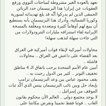
تعهد بالعودة الغير مشروطة لمباحثات النووي ورفع
العقوبات عن إيران! هذا البزنيسمان حدد الزبائن
الحمقى الذين لم يدركوا أنَّه قد بلع تهديداته لسورية
وكوريا الشمالية، وأدرك هذا البزنيسمان بأنه يستطيع
أن يبيع لهم أوهاماً كثيرة ومتعددة ومغلَّفة بالمسحة
الإيرانية لقاء استنزافه مليارات البترودولارات من
التي جاءت سهلة لتذهب سهلة!
محاولات أميركية لإبقاء قوات أميركية في العراق
بعد القضاء على داعش في العراق .. محاولات
فاشلة ..
أمين عام الأمم المتحدة يرحب باتفاق الـ 4 مناطق
تخفيف التوتر .. كثير من الدول رحبت به ..
يقف محمود عباس بين وعد البزنيسمان ترامب
بإيجاد حل وبين نائب البزنيسمان بينس الذي أكَّد ثبات
الموقف من إسرائيل ..
لا يوجد مجتمع دولي .. العالم الآن محكوم بقانون
الغاب .. قوتنا فقط تحمينا وتفرض مكانتنا على