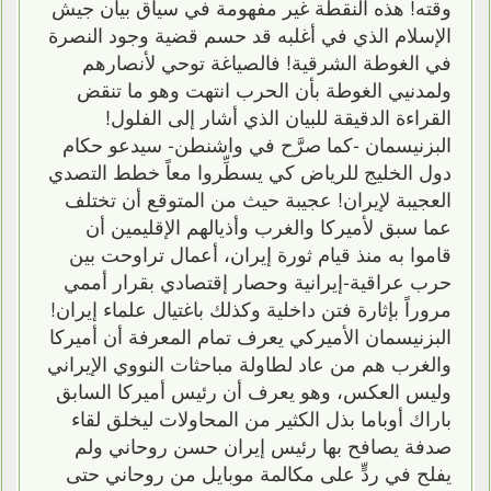
وقته! هذه النقطة غير مفهومة في سياق بيان جيش
الإسلام الذي في أغلبه قد حسم قضية وجود النصرة
في الغوطة الشرقية! فالصياغة توحي لأنصارهم
ولمدنيي الغوطة بأن الحرب انتهت وهو ما تنقض
القراءة الدقيقة للبيان الذي أشار إلى الفلول!
البزنيسمان -كما صرَّح في واشنطن- سيدعو حكام
دول الخليج للرياض كي يسطِّروا معاً خطط التصدي
العجيبة لإيران! عجيبة حيث من المتوقع أن تختلف
عما سبق لأميركا والغرب وأذيالهم الإقليمين أن
قاموا به منذ قيام ثورة إيران، أعمال تراوحت بين
حرب عراقية-إيرانية وحصار إقتصادي بقرار أممي
مروراً بإثارة فتن داخلية وكذلك باغتيال علماء إيران!
البزنيسمان الأميركي يعرف تمام المعرفة أن أميركا
والغرب هم من عاد لطاولة مباحثات النووي الإيراني
وليس العكس، وهو يعرف أن رئيس أميركا السابق
باراك أوباما بذل الكثير من المحاولات ليخلق لقاء
صدفة يصافح بها رئيس إيران حسن روحاني ولم
يفلح في ردٍّ على مكالمة موبايل من روحاني حتى