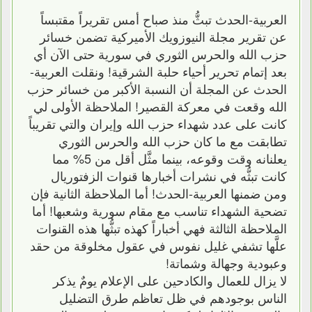
العربية-الحدث تبثُّ منذ صباح أمس تقريراً مقتبساً
عن تقرير مجلة النيوزويك الأميركية تضمن خسائر
حزب الله والحرس الثوري في سورية حتى الآن أي
بعد إتمام تحرير أحياء حلبة الشرقية! ونقلت العربية-
الحدث عن المجلة أن النسبة الأكبر من خسائر حزب
الله وقعت في معركة القصير! الملاحظة الأولى لي
كانت على عدد شهداء حزب الله وإيران والتي تقريباً
تطابقت مع ما كان حزب الله والحرس الثوري
يعلنانه وقت وقوعه، بينما مثَّل أقل من 5% مما
كانت تبثُّه في نشرات أخبارها قنوات الزفتوريال
ومن ضمنها العربية-الحدث! أما الملاحظة الثانية فإن
تضحية الشهداء تناسب مع مقام سورية وشعبها! أما
الملاحظة الثالثة فهي أخباراً كهذه تبثُّها هذه القنوات
علَّها تشفي غليل نفوس في عقول مخلوقة من حقد
وعبودية وجهالة وشماتة!
لا يزال للعمال والكادحين على الإعلام يومٌ يذكر
الناس بوجودهم في ظل تعاظم طرق التضليل