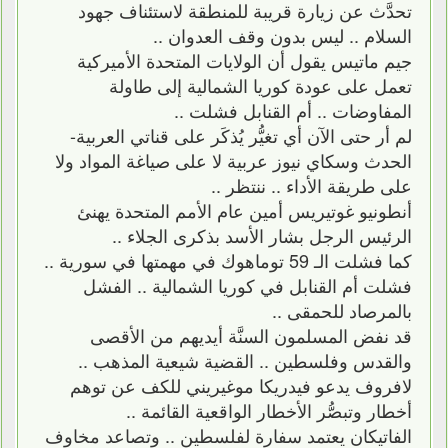
تحدَّث عن زيارة قريبة للمنطقة لاستئناف جهود
السلام .. ليس بدون وقف العدوان ..
جيم ماتيس يقول أن الولايات المتحدة الأميركية
تعمل على عودة كوريا الشمالية إلى طاولة
المفاوضات .. أم القنابل فشلت ..
لم أر حتى الآن أي تغيُّر يُذكَر على قناتي العربية-
الحدث وسكاي نيوز عربية لا على صياغة المواد ولا
على طريقة الأداء .. ننتظر ..
أنطونيو غوتيريس أمين عام الأمم المتحدة يهنئ
الرئيس الرجل بشار الأسد بذكرى الجلاء ..
كما فشلت الـ 59 توماهوك في مهمتها في سورية ..
فشلت أم القنابل في كوريا الشمالية .. الفشل
بالمرصاد للحمقى ..
قد نفض المسلمون السنَّة أيديهم من الأقصى
والقدس وفلسطين .. القضية شيعية المذهب ..
لافروف يدعو فيدريكا موغيريني للكف عن توهم
أخطار وتبصُّر الأخطار الواقعية القائمة ..
الفاتيكان يعتمد سفارة لفلسطين .. وتصاعد مخاوف