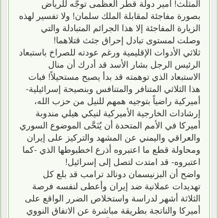
المثلث! أمير دولة قطر العظمى توجَّه للرياض
بصورة مفاجئة لمقابلة الملك سلمان! ولا تفسير لهذه
الزيارة المفاجئة إلا هذا الجرائم المتبادلة والتي
وصلت لمستوى تبادل إحراق جثث قتلاهما!
ثلاثي الأدوات الإقليمية ورغم عودته للصراخ باستبعاد
الرئيس الرجل بشار الأسد قد أدرك أن منال
الاستبعاد الذي توهمته قد بدأ يصبح مستحيلاً! فبات
هذا الثلاثي المتنافر والمتنافس وبنصيحة إسرائيلية-
أميركية راضياً بتوجيه همهم للنيل من حزب الله،
إرشادات الخارجية الأميركية لنيكي هيلي مندوبة
أميركا في الأمم المتحدة أن يُنَحَّى الموضوع السوري
والعراقي واليمني عن المشهد والتركيز على إيران
ومحاولة قطع ما اعتبروه أذرع اخطبوطها الذي -كما
اعتبروه- قد امتدت لتصل إلى إسرائيل!
واضح أن البزنيسمان دونالد ترامب قد بلع كل
تهديدات عملانية ضد إيران وأعطى لنفسه فرصة
الثلاثة أشهر لدراسة واستخلاص الضرر الواقع على
أميركا والناتجة بطريقة مباشرة عن الاتفاق النووي