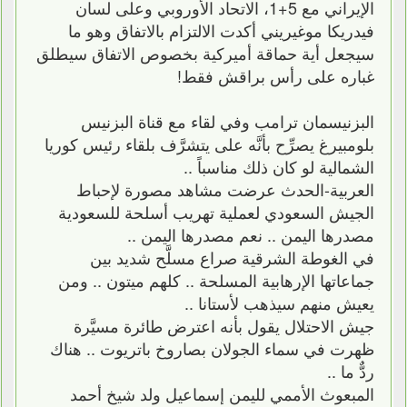
الإيراني مع 5+1، الاتحاد الأوروبي وعلى لسان
فيدريكا موغيريني أكدت الالتزام بالاتفاق وهو ما
سيجعل أية حماقة أميركية بخصوص الاتفاق سيطلق
غباره على رأس براقش فقط!
البزنيسمان ترامب وفي لقاء مع قناة البزنيس
بلومبيرغ يصرِّح بأنَّه على يتشرَّف بلقاء رئيس كوريا
الشمالية لو كان ذلك مناسباً ..
العربية-الحدث عرضت مشاهد مصورة لإحباط
الجيش السعودي لعملية تهريب أسلحة للسعودية
مصدرها اليمن .. نعم مصدرها اليمن ..
في الغوطة الشرقية صراع مسلَّح شديد بين
جماعاتها الإرهابية المسلحة .. كلهم ميتون .. ومن
يعيش منهم سيذهب لأستانا ..
جيش الاحتلال يقول بأنه اعترض طائرة مسيَّرة
ظهرت في سماء الجولان بصاروخ باتريوت .. هناك
ردٌّ ما ..
المبعوث الأممي لليمن إسماعيل ولد شيخ أحمد