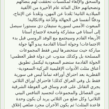
والسحق والإلغاء لمكتسبات تحققت لهم بنضالهم
وتضحياتهم خلال المائة عام الأخيرة من الألفية
الميلادية الثانية! بَعُدنا عن المهن، وبَعُدنا عن الإنتاج،
ودفنَّا أنفسنا في الجهالة والدِّعة والاتكالية!
المبعوث الأممي لسورية ستيفان دي مستورا سيصل
إلى أستانا في مشاركة واضحة لاجتماع أستانا
الأربعاء القادم وسيجتمع مع الوفد الروسي قبل بدء
الاجتماعات! وجولة أستانا القادمة يبدو أنَّها جولة
مباركة حيث ستحضرها ليس فقط المجموعات
المسلحة بل وكذلك مندوب عن دولة قطر العظمي!
الجولة القادمة ستضم السعودية ليكتمل تطويق
أعناق مثلث الأدوات الإقليمية التركية-السعودية-
القطرية بعد احتراق أوراقه تماماً ليس في سورية
فقط بل وفي العراق كذلك! فاحتراق أوراق الثلاثي
يجري التقاتل على قدم وساق في الغوطة الشرقية
بين الفصائل والمجموعات لتجسيد التنافس البيني
الثلاثي! وكل ضلع من الثلاثي يريد أن يكون وحدة
قاعدة المثلث! ثم يكون الآخران مجرد ضلعي إغلاق