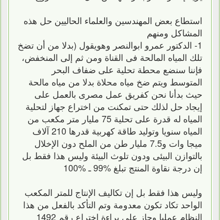
استطاع بعض المهندسين والعلماء الحاليين حل هذه
المشاكل ومنهم
1- الدكتور عمرو ابوالنصر وهويقول (بدلا من أن تضخ
تلك المياه المالحة فى القناة ومن ثم إلى المنخفض،
فإننا سنضع محطة تحلية على ضفاف البحر
المتوسط ويتم ضخ مياه محلاة بدلا من مياه مالحة
حيث بدأنا نحن كفريق عمل مصرى بالعمل على
إيجاد حل لذلك حتى تمكنت من اختراع جهاز لتحلية
المياه له قدرة على تحلية 75 مليار متر مكعب من
المياه سنويا وتوليد طاقة كهربية قدرها 210 آلاف
ميجا وات و7.5 مليار طن من الملح دون الإخلال
بالتوازن البيئى ودون تلوث البيئة وليس هذا فقط بل
إن درجة نقاوة المنتج تبلغ %99 ـ %100
وليس هذا فقط بل إن تكاليف الإنتاج للمتر المكعب
الواحد تكاد تكون معدومة وتم التأكد بالفعل من هذا
النظام عمليا وحاز على براءة اختراع رقم 1492