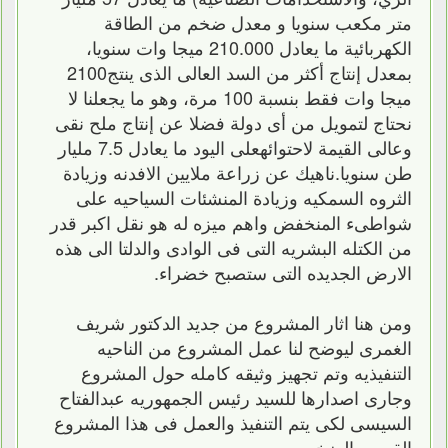
متر مكعب سنويا و معدل ضخم من الطاقة
الكهربائية ما يعادل 210.000 ميجا وات سنويا،
بمعدل إنتاج أكثر من السد العالى الذى ينتج2100
ميجا وات فقط بنسبة 100 مرة، وهو ما يجعلنا لا
نحتاج لتمويل من أى دولة فضلا عن إنتاج ملح نقى
وعالى القيمة لاحتوائهعلى اليود ما يعادل 7.5 مليار
طن سنويا.ناهيك عن زراعة ملايين الافدنه وزيادة
الثروه السمكيه وزيادة المنشئات السياحيه على
شواطىء المنخفض واهم ميزه له هو نقل اكبر قدر
من الكتله البشريه التى فى الوادى والدلتا الى هذه
الارض الجديده التى ستصبح خضراء.
ومن هنا اثار المشروع من جديد الدكتور شريف
الغمرى ليوضح لنا عمل المشروع من الناحيه
التنفيذيه وتم تجهيز وثيقه كامله حول المشروع
وجارى اصدارها للسيد رئيس الجمهوريه عبدالفتاح
السيسى لكى يتم التنفيذ والعمل فى هذا المشروع
القومى الضخم