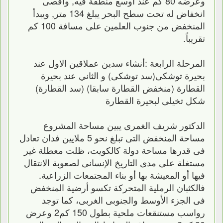
وعرضه 80 كم عند أوسع منطقة فيه, وأقصى
انخفاض له تحت سطح البحر يبلغ 134 متر, ويبدأ
المنخفض من جنوب العلمين على مسافة 100 كم
تقريباً.
المرحلة الرابعة :أنشاء سدين عملاقين الاول عند
بحيرة توشكى(سد توشكى) و الثاني عند بحيرة
القطارة (منخفض القطارة سابقا) (سد القطارة)
شكل تخيلى لبحيرة القطارة
الدكتور شريف الغمرى يبين مساحة المشروع
مساحة المنخفض التى تبلغ نحو 5 ملايين فدان تعادل
فى قدرها مساحة دولة كالكويت، ظلت معطلة غير
مستغلة على مدى التاريخ الإنسانى لصعوبة الانتقال
فيها أو المعيشة بها أو بناء المجتمعات الزراعية.
فالكثبان الرملية المتحركة تكسو أرضية المنخفض
فى الجزء الأوسط والجنوبى الغربى، كما توجد
رواسب مستنقعات ملحية بطول 150 كم2 وعرض