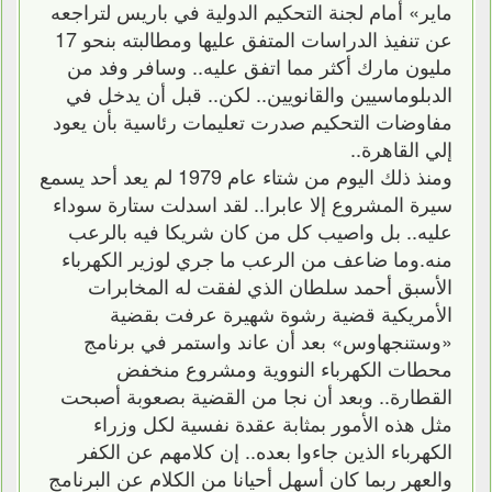
ماير» أمام لجنة التحكيم الدولية في باريس لتراجعه
عن تنفيذ الدراسات المتفق عليها ومطالبته بنحو 17
مليون مارك أكثر مما اتفق عليه.. وسافر وفد من
الدبلوماسيين والقانويين.. لكن.. قبل أن يدخل في
مفاوضات التحكيم صدرت تعليمات رئاسية بأن يعود
إلي القاهرة..
ومنذ ذلك اليوم من شتاء عام 1979 لم يعد أحد يسمع
سيرة المشروع إلا عابرا.. لقد اسدلت ستارة سوداء
عليه.. بل واصيب كل من كان شريكا فيه بالرعب
منه.وما ضاعف من الرعب ما جري لوزير الكهرباء
الأسبق أحمد سلطان الذي لفقت له المخابرات
الأمريكية قضية رشوة شهيرة عرفت بقضية
«وستنجهاوس» بعد أن عاند واستمر في برنامج
محطات الكهرباء النووية ومشروع منخفض
القطارة.. وبعد أن نجا من القضية بصعوبة أصبحت
مثل هذه الأمور بمثابة عقدة نفسية لكل وزراء
الكهرباء الذين جاءوا بعده.. إن كلامهم عن الكفر
والعهر ربما كان أسهل أحيانا من الكلام عن البرنامج