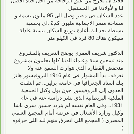
فلابد أن نخرج من عنق الزجاجة من أجل حياة أفضل
لنا و لأولادنا فى المستقبل
عدد السكان فى مصر وصل الى 95 مليون نسمة.و
مساحة مصر الاجمالية مليون كم2 .اى بحسبة
بسيطة نجد انة بأعادة توزيع السكان بنسبة عادلة
سيكون هناك 80 فرد فى الكيلو متر
الدكتور شريف الغمرى يوضح التعريف بالمشروع
منذ تسعين سنة وعلماء الدنيا كلها يحلمون بمشروع
منخفض القطارة الذي نتوارث السمع عنه ولا
نعرفه.. بدأ المشوار في عام 1916 البروفيسور هانز
بنك استاذ الجغرافيا في جامعة برلين.. ثم انتقلت
العدوي إلي البروفيسور جون بول وكيل الجمعية
الملكية البريطانية الذي نشر دراسة عنه في عام
1931.. وفي العام نفسه لم يتردد حسين سري باشا
وكيل وزارة الأشغال في عرضه أمام المجمع العلمي
المصري ( المجمع اللى اتحرق منهم لله اللى حرقوه
)