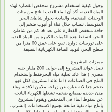
وحول كيفية استخدام مشروع منخفض القطارة لهذه
المياه العذبة، أكد أن الماء العذب الناتج من مئات
الوحدات الضخمة، والقابعة بجوار شاطئ البحر
المتوسط، تنساب خلال قناة أو أنبوب ضخم إلى
حافة منخفض القطارة على بعد 56 كم من شاطئ
البحر، لتسقط هذه الكميات الكبيرة من المياة العذبة
على توربينات دوارة، تقبع على عمق 60 مترا من
سطح البحر، لتوليد الطاقة الكهربائية النظيفة
مميزات المشروع
تصل عوائد المشروع إلى حوالى 200 مليار جنيه
مصرى ( هذا عائد تحلية مياه البحرفقط واستخدام
الملح فى الصناعات ) اما عائد المشروع ككل فهو
ضخم جدا لانه عباره عن زراعة ملايين الافدنه وبناء
مدن جديده بمصانع ضخمه تشغلها الكهرباء الناتجه
عن سقوط الماء فى المنخفض ويقوم المشروع
بإنتاج مياه نقية صالحة لجميع الاستخدامات (الشرب،
الري، والاستخدامات الصناعية) ما يعادل 57 مليار