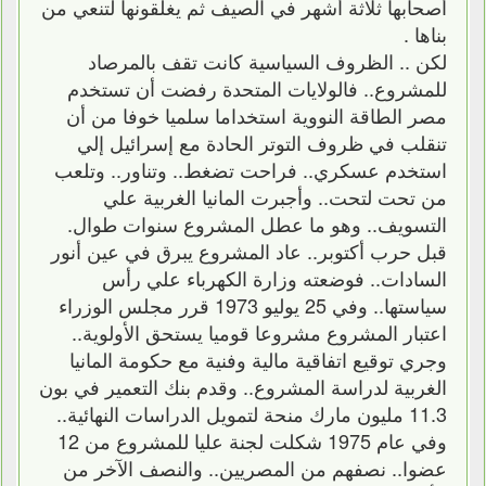
أصحابها ثلاثة أشهر في الصيف ثم يغلقونها لتنعي من
بناها .
لكن .. الظروف السياسية كانت تقف بالمرصاد
للمشروع.. فالولايات المتحدة رفضت أن تستخدم
مصر الطاقة النووية استخداما سلميا خوفا من أن
تنقلب في ظروف التوتر الحادة مع إسرائيل إلي
استخدم عسكري.. فراحت تضغط.. وتناور.. وتلعب
من تحت لتحت.. وأجبرت المانيا الغربية علي
التسويف.. وهو ما عطل المشروع سنوات طوال.
قبل حرب أكتوبر.. عاد المشروع يبرق في عين أنور
السادات.. فوضعته وزارة الكهرباء علي رأس
سياستها.. وفي 25 يوليو 1973 قرر مجلس الوزراء
اعتبار المشروع مشروعا قوميا يستحق الأولوية..
وجري توقيع اتفاقية مالية وفنية مع حكومة المانيا
الغربية لدراسة المشروع.. وقدم بنك التعمير في بون
11.3 مليون مارك منحة لتمويل الدراسات النهائية..
وفي عام 1975 شكلت لجنة عليا للمشروع من 12
عضوا.. نصفهم من المصريين.. والنصف الآخر من