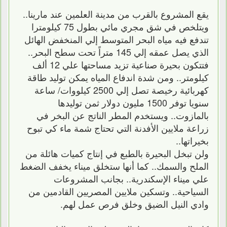
يقع المشروع بالقرب من مدينة العلمين عند مارينا..
ويتلخص في شق مجري مائي بطول 75 كيلومترا
تندفع فيه مياه البحر المتوسط إلي المنخفض الهائل
الذي يصل عمقه إلي 145 متراً تحت سطح البحر..
فتتكون بحيرة صناعية تزيد مساحتها علي 12 ألف
كيلومتر.. ومن شدة اندفاع المياه يمكن توليد طاقة
كهربائية رخيصة تصل إلي 2500 كيلووات/ ساعة
سنويا توفر 1500 مليون دولار ثمن توليدها
بالمازوت.. ويستخدم المطر الناتج عن البخر في
زراعة ملايين الأفدنة التي تحتاج شمة ماء كي تبوح
بخيراتها..
ولن تبخل البحيرة بالطبع في إنتاج كميات هائلة من
الملح والسمك.. كما أنها ستخلق ميناء يخفف الضغط
علي ميناء الإسكندرية.. بجانب المشروعات
السياحية.. وتسكين ملايين المصريين القادمين من
وادي النيل الضيق وخلق فرص عمل لهم.