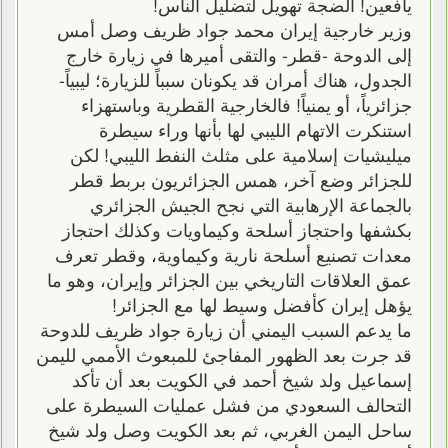
يافعين! الضجة تهويل لتضليل الناس!
وزير خارجية إيران محمد جواد ظريف وصل أمس
إلى الدوحة -قطر- والتقى أميرها في زيارة خارج
الجدول، هناك أمران قد يكونان سبباً للزيارة؛ ليبياً-
جزائرياً، أو يمنياً! فالخارجية القطرية وباستهزاء
استنكرت الاتهام الليبي لها بأنها وراء سيطرة
ميليشيات إسلامية على مثلث النفط الليبي! لكن
للجزائر وضع آخر، همس الجزائريون بربط قطر
بالجماعة الإرهابية التي نجح الجيش الجزائري
بكشفها واحتجاز أسلحة وكيماويات وكذلك احتجاز
معدات تصنيع أسلحة نارية وكيماوية، وقطر تعرف
عمق العلاقات التاريخي بين الجزائر وإيران، وهو ما
يؤهل إيران كأفضل وسيط لها مع الجزائر!
ما يدعم السبب اليمني أن زيارة جواد ظريف للدوحة
قد جرت بعد الظهور المفاجئ للمبعوث الأممي لليمن
إسماعيل ولد شيخ أحمد في الكويت بعد أن تأكد
التحالف السعودي من فشل عمليات السيطرة على
ساحل اليمن الغربي، ثم بعد الكويت وصل ولد شيخ