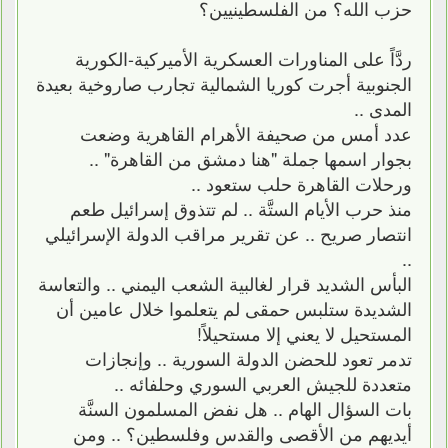
حزب الله؟ من الفلسطينيين؟
ردَّاً على المناورات العسكرية الأميركية-الكورية
الجنوبية أجرت كوريا الشمالية تجارب صاروخية بعيدة
المدى ..
عدد أمس من صحيفة الأهرام القاهرية وضعت
بجوار اسمها جملة "هنا دمشق من القاهرة" ..
ورحلات القاهرة حلب ستعود ..
منذ حرب الأيام الستَّة .. لم تتذوق إسرائيل طعم
انتصار صريح .. عن تقرير مراقب الدولة الإسرائيلي
..
البأس الشديد قرار لغالبية الشعب اليمني .. والتعاسة
الشديدة ستلبس حمقى لم يتعلموا خلال عامين أن
المستحيل لا يعني إلا مستحيلاً!
تدمر تعود للحضن الدولة السورية .. وإنجازات
متعددة للجيش العربي السوري وحلفائه ..
بات السؤال الهام .. هل نفض المسلمون السنَّة
أيديهم من الأقصى والقدس وفلسطين؟ .. ومن