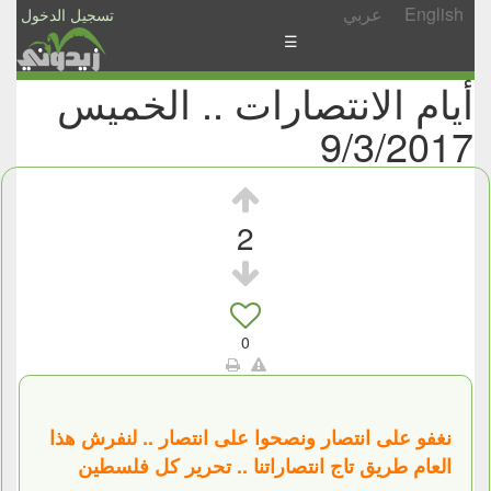
English
عربي
تسجيل الدخول
☰
أيام الانتصارات .. الخميس
الأخبار
9/3/2017
الأسئلة
والمشاركات
الأبجدي
2
إسأل
-
شارك
0
نغفو على انتصار ونصحوا على انتصار .. لنفرش هذا
العام طريق تاج انتصاراتنا .. تحرير كل فلسطين