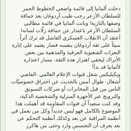
دخلت ألمانيا إلى قائمة واضعي الخطوط الحمر
للسلطان الأزعر رجب طيب أردوغان بعد حماقة
وصفها بالنازية! وباتت ألمانيا في قائمة مطالبي
السلطان الأزعر باعتذار عن حماقة زلّات لسانه!
أعتقد أن الانقلاب العسكري الفاشل قد ترك أثراً
سيئاً على ثقة أردوغان بنفسه فصار يعتمد على إثارة
النعرات الشعبوية العرقية والمذهبية بين بعض
الأتراك ليخفي اهتزاز هذه الثقة، مسار اعتذاره
لألمانيا قد بدأ!
ويكيليكس شغل قنوات الإعلام العالمي -الفاضي
أشغال- طوال أمس بالحديث عن اختراق خصوصيَّات
الناس من قبل المخابرات أو شركات التسويق
والترويج عبر الأجهزة المنزلية والشخصية الذكية،
وقد كنت سعيداً أن قنوات المقاومة قد أهملت هذا
الموضوع بالكامل فهو ليس جديداً وكل من يعمل في
أنظمة المراقبة عن بعد وكذلك أنظمة التحكم عن
بعد يعرف أن التجسس وارد وحتى من هاكرز