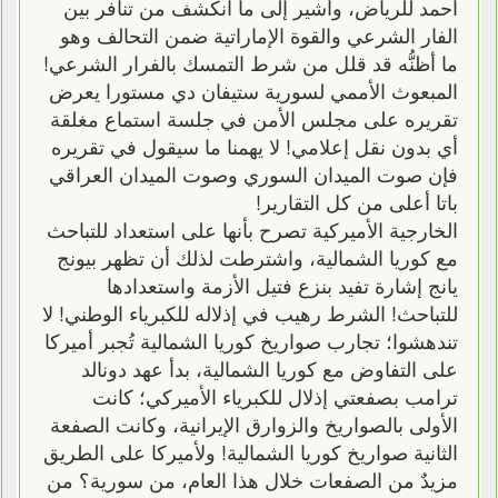
أحمد للرياض، وأشير إلى ما انكشف من تنافر بين
الفار الشرعي والقوة الإماراتية ضمن التحالف وهو
ما أظنُّه قد قلل من شرط التمسك بالفرار الشرعي!
المبعوث الأممي لسورية ستيفان دي مستورا يعرض
تقريره على مجلس الأمن في جلسة استماع مغلقة
أي بدون نقل إعلامي! لا يهمنا ما سيقول في تقريره
فإن صوت الميدان السوري وصوت الميدان العراقي
باتا أعلى من كل التقارير!
الخارجية الأميركية تصرح بأنها على استعداد للتباحث
مع كوريا الشمالية، واشترطت لذلك أن تظهر بيونج
يانج إشارة تفيد بنزع فتيل الأزمة واستعدادها
للتباحث! الشرط رهيب في إذلاله للكبرياء الوطني! لا
تندهشوا؛ تجارب صواريخ كوريا الشمالية تُجبر أميركا
على التفاوض مع كوريا الشمالية، بدأ عهد دونالد
ترامب بصفعتي إذلال للكبرياء الأميركي؛ كانت
الأولى بالصواريخ والزوارق الإيرانية، وكانت الصفعة
الثانية صواريخ كوريا الشمالية! ولأميركا على الطريق
مزيدٌ من الصفعات خلال هذا العام، من سورية؟ من