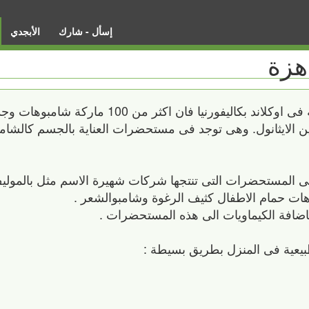
إسأل - شارك
الأبجدي
هزة
بحسب دراسة اجريت فى مركز الصحة البيئية فى اوكلاند بكاليفورنيا فان اكث
اين الايثانول. وهى توجد فى مستحضرات العناية بالجسم كالشا
لى المستحضرات التى تنتجها شركات شهيرة الاسم مثل بالمول
هات حمام الاطفال كثيف الرغوة وشامبوالشعر .
باضافة الكيماويات الى هذه المستحضرات .
طبيعية فى المنزل بطريق بسيطة :