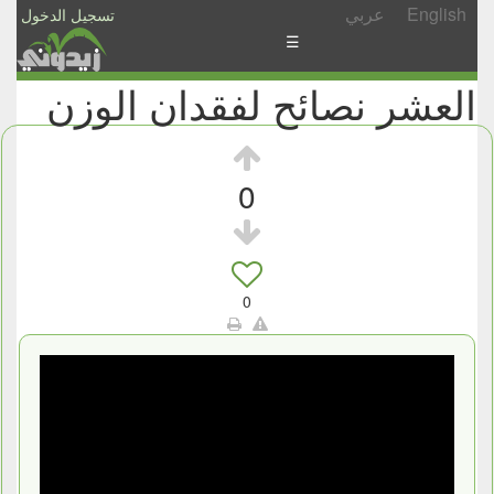
English
عربي
تسجيل الدخول
☰
العشر نصائح لفقدان الوزن
الأخبار
الأسئلة
والمشاركات
0
الأبجدي
إسأل
-
0
شارك