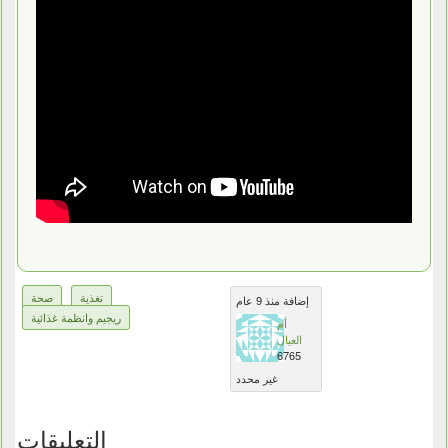
تغذية
صحة
إضافة منذ 9 عام
ريجيم وانظمة غذائية
أم
العيال
6765
غير محدد
التعليقات