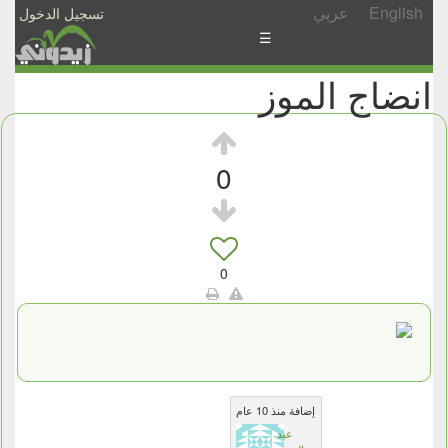
English
عربي
تسجيل الدخول
☰
انضاج الموز
الأخبار
الأسئلة
والمشاركات
0
الأبجدي
إسأل
-
0
شارك
إضافة منذ 10 عام
عبد