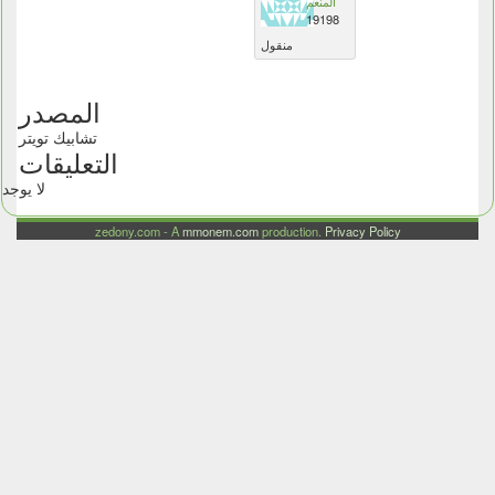
المنعم
19198
منقول
المصدر
تشابيك تويتر
التعليقات
لا يوجد
zedony.com - A
mmonem.com
production.
Privacy Policy