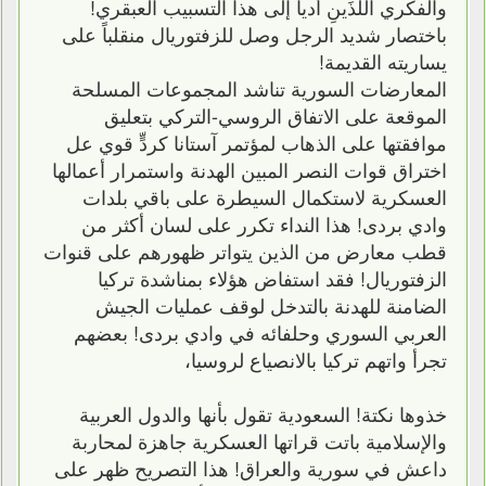
والفكري اللذَينِ أديا إلى هذا التسبيب العبقري!
باختصار شديد الرجل وصل للزفتوريال منقلباً على
يساريته القديمة!
المعارضات السورية تناشد المجموعات المسلحة
الموقعة على الاتفاق الروسي-التركي بتعليق
موافقتها على الذهاب لمؤتمر آستانا كردٍّ قوي عل
اختراق قوات النصر المبين الهدنة واستمرار أعمالها
العسكرية لاستكمال السيطرة على باقي بلدات
وادي بردى! هذا النداء تكرر على لسان أكثر من
قطب معارض من الذين يتواتر ظهورهم على قنوات
الزفتوريال! فقد استفاض هؤلاء بمناشدة تركيا
الضامنة للهدنة بالتدخل لوقف عمليات الجيش
العربي السوري وحلفائه في وادي بردى! بعضهم
تجرأ واتهم تركيا بالانصياع لروسيا،
خذوها نكتة! السعودية تقول بأنها والدول العربية
والإسلامية باتت قراتها العسكرية جاهزة لمحاربة
داعش في سورية والعراق! هذا التصريح ظهر على