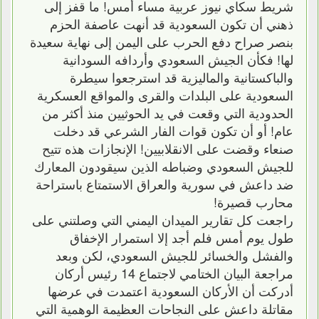
شريط سكاي نيوز عربية مساء أمس! ما قفز إلى
ذهني أن تكون السعودية قد أنهت عاصفة الحزم
بنصر صراح دفع الحرب على اليمن إلى نهاية سعيدة
لها! فكأن الجيش السعودي وأردافه السودانية
والباكستانية والماليزية قد استرجعوا سيطرة
السعودية على البلدات والقرى والمواقع العسكرية
الحدودية التي وقعت في يد الحوثيين منذ أكثر من
عام! أو أن تكون قوات الفار الشرعي قد دخلت
صنعاء وقضت على الانقلابيين! الإنجازات هذه تتيح
للجيش السعودي وضباطه الذين سيقودون المعارك
ضد داعش في سورية والعراق الاستمتاع باستراحة
محارب قصيرة!
راجعت كل تقارير الميدان اليمني التي وصلتني على
طول يوم أمس فلم أجد إلا استمرار الإخفاق
والفشل والخسائر للجيش السعودي، لكن وبعد
مراجعة البيان الختامي لاجتماع 14 رئيس أركان
أدركت أن الأركان السعودية اعتمدت في عرضها
مقاتلة داعش على النجاحات العظيمة الوهمية التي