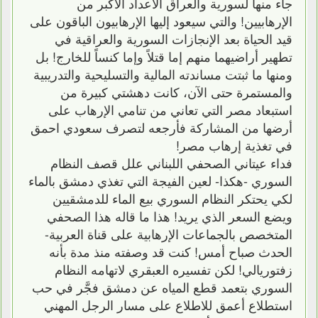
جاء منها لسورية والعراق الأعداد الأكبر من
الإرهابيين! والتي سيعود إليها الإرهابيون الباقون على
قيد الحياة بعد الإنجازات السورية والعراقية في
تطهير أراضيهما منهم إما قتلاً وإما كنساً للخارج! بل
ومنها ما ثبتت مساندته المالية والتسليحية والتدريبية
والمستمرة حتى الآن، كانت دهشتي كبيرة من
استبعاد مصر التي تعاني من تنامي الإرهاب على
أرضها من المشاركة فأرجعه لتصرف سعودي احمق
في تغذية إرهاب مصر!
فداء عيتاني الصحفي اللبناني علل قصف النظام
السوري -هكذا- لعين الفيجة التي تغذي دمشق بالماء
لكي يحتكر النظام السوري بيع الماء للدمشقيين
ويضع السعر الذي يريد! هذا ما قاله هذا الصحفي
المتخصص بالجماعات الإرهابية على قناة العربية-
الحدث صباح أمس! كنت قد وصفته منذ مدة بأنه
زفتوريالي! لكن تفسيره العبقري لاتهامه النظام
السوري بتعمد قطع المياه عن دمشق فجَّر في حب
استطلاع أعمق للاطلاع على مسار الرجل المهني