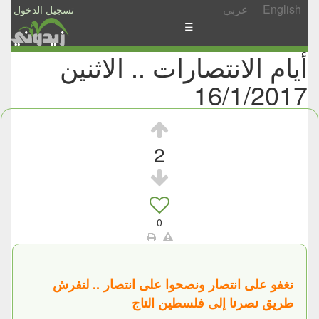
English
عربي
تسجيل الدخول
☰
أيام الانتصارات .. الاثنين
الأخبار
16/1/2017
الأسئلة
والمشاركات
الأبجدي
2
إسأل
-
شارك
0
نغفو على انتصار ونصحوا على انتصار .. لنفرش
طريق نصرنا إلى فلسطين التاج