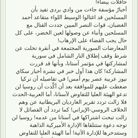
حافلات بيضاء!
أخبارٌ مؤسفة جاءت من وادي بردى تفيد بأن
المسلحين قد اغتالوا الوسيط اللواء متقاعد أحمد
الغضبان، قوات النصر المبين جددت القتال مع
المسلحين وأنباء عن وصولها لعين الخضر، على كل
حال يجب القضاء على الإرهاب!
المعارضات السورية المجتمعة في أنقرة تخلت عن
شرط وقف إطلاق النار الشامل في سورية
لمشاركتها في مؤتمر آستانا، وبأنها قد قررت
المشاركة! كان هذا أول خبر في نشرة أخبار سكاي
نيوز عربية عصر يوم أمس! في تفاصيله أن تركيا
ضغطت عليهم للموافقة بعد أن أكَّدت أن روسيا لن
تدعو الهيئة العليا للتفاوض لآستانا، أما العربية-الحدث
فلا زالت تردد تقرير الغارديان البريطانية عن وهم
الخلاف الروسي-الإيراني! كما تردد أن الفصائل لا
زالت تبحث اشتراكها في آستانا من عدمه! روسيا لن
توجه دعوة ستتلقاها الإدارة الأميركية الذاهبة
وستتدخرها للإدارة الآتية! أما الهيئة العليا للتفاوض