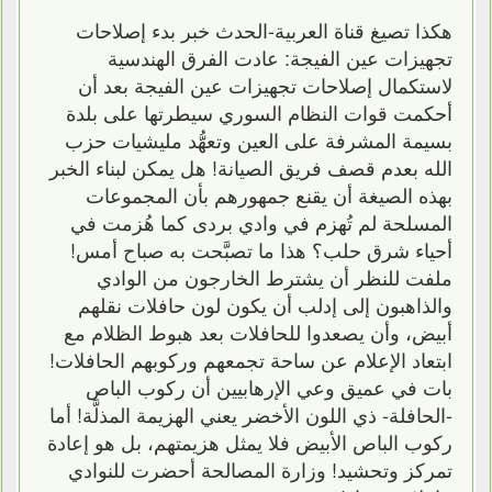
هكذا تصيغ قناة العربية-الحدث خبر بدء إصلاحات
تجهيزات عين الفيجة: عادت الفرق الهندسية
لاستكمال إصلاحات تجهيزات عين الفيجة بعد أن
أحكمت قوات النظام السوري سيطرتها على بلدة
بسيمة المشرفة على العين وتعهُّد مليشيات حزب
الله بعدم قصف فريق الصيانة! هل يمكن لبناء الخبر
بهذه الصيغة أن يقنع جمهورهم بأن المجموعات
المسلحة لم تُهزم في وادي بردى كما هُزمت في
أحياء شرق حلب؟ هذا ما تصبَّحت به صباح أمس!
ملفت للنظر أن يشترط الخارجون من الوادي
والذاهبون إلى إدلب أن يكون لون حافلات نقلهم
أبيض، وأن يصعدوا للحافلات بعد هبوط الظلام مع
ابتعاد الإعلام عن ساحة تجمعهم وركوبهم الحافلات!
بات في عميق وعي الإرهابيين أن ركوب الباص
-الحافلة- ذي اللون الأخضر يعني الهزيمة المذلَّة! أما
ركوب الباص الأبيض فلا يمثل هزيمتهم، بل هو إعادة
تمركز وتحشيد! وزارة المصالحة أحضرت للنوادي