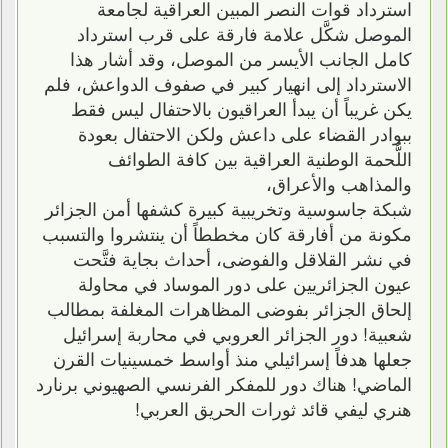
استرداد قوات النصر المبين العراقية لجامعة
الموصل شكَّل علامة فارقة على قرب استرداد
كامل الجانب الأيسر من الموصل، وقد أشار هذا
الاسترداد إلى انهيار كبير في صفوف الدواعش، فلم
يكن غريباً أن يبدأ العراقيون بالاحتفال ليس فقط
ببوادر القضاء على داعش ولكن الاحتفال بعودة
اللُّحمة الوطنية العراقية بين كافة الطوائف
والمذاهب والأعراق،
شبكة جاسوسية وتخريبية كبيرة كشفها أمن الجزائر
مكونة من أفارقة كان مخططاً أن ينتشروا والتسبب
في نشر القلاقل والفوضى، أحداث بجاية فتَّحت
عيون الجزائريين على دور الموساد في محاولة
إلحاق الجزائر بفوضى المظاهرات المغلفة بمطالب
شعبية! دور الجزائر العروبي في محاربة إسرائيل
جعلها هدفاً إسرائيلي منذ أواسط خمسينيات القرن
الماضي! هناك دور للمفكر الفرنسي الصهيوني برنارد
هنري ليفي قائد ثورات الحريق العربي!