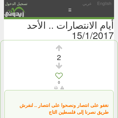
English
عربي
تسجيل الدخول
☰
أيام الانتصارات .. الأحد
الأخبار
15/1/2017
الأسئلة
والمشاركات
الأبجدي
2
إسأل
-
شارك
0
نغفو على انتصار ونصحوا على انتصار .. لنفرش
طريق نصرنا إلى فلسطين التاج