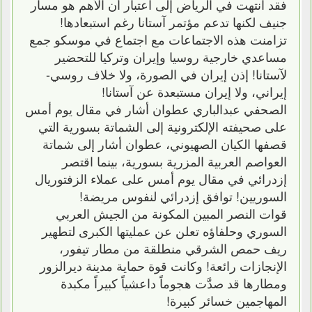
فقد انتهت في الرياض إلى اعتبار أن الأهم هو مسار
جنيف لكنها تدعم مؤتمر آستانا رغم استبعادها!
تزامنت هذه الاجتماعات مع اجتماع في موسكو جمع
مساعدي خارجية روسيا وإيران وتركيا للتحضير
لآستانا! إذن إيران في الصورة، ولا خلاف روسي-
إيراني، ولا إيران مستبعدة عن آستانا!
الصحفي عبدالباري عطوان أشار في مقال يوم أمس
على صحيفته الإلكترونية إلى الشماتة بسورية التي
قصفها الكيان الصهيوني، عطوان أشار إلى شماتة
العواصم العربية المزرية بسورية، بينما اقتصر
إزدرائي في مقال يوم أمس على عملاء الزفتوريال
السوريين! توافق إزدرائي لنفوس مريضة!
قوات النصر المبين المكونة من الجيش العربي
السوري وحلفاؤه تعلن عن عمليتها الكبرى لتطهير
ريف حمص الشرقي منطلقة من مطار تيفور،
الإنجازات رائعة! وكانت قوة حماية مدينة ديرالزور
ومطارها قد صدَّت هجوماً داعشياً كبيراً مكبدة
المهاجمين خسائر كبيرة!