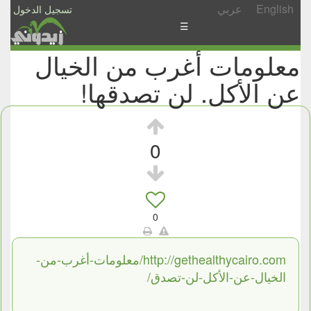
English
عربي
تسجيل الدخول
☰
معلومات أغرب من الخيال
الأخبار
عن الأكل. لن تصدقها!
الأسئلة
والمشاركات
الأبجدي
0
إسأل
-
شارك
0
http://gethealthycairo.com/معلومات-أغرب-من-
الخيال-عن-الأكل-لن-تصدق/