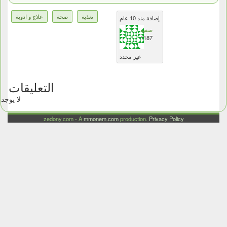
تغذية
صحة
علاج و ادوية
إضافة منذ 10 عام
صفية
1187
غير محدد
التعليقات
لا يوجد
zedony.com - A
mmonem.com
production.
Privacy Policy