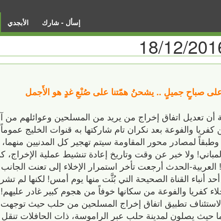
إسأل - شارك
الأبجدي
 على صباحٍ جميلٍ .. يشحنُ همّتنا على صُنْعِ غدٍ هو الأَجمل
أن تعديل اتفاق إخراج من يريد من المسلحين وعوائلهم من آ
ا والفوعة بعد نكران تام شاركتها به قنوات الخليج عموماً! 
بقاً لمصادر محور المقاومة سيتم تهجير كل المدنيين منهما، 
اني! ولا خبر عن وقت وتاريخ إعادة تنشيط عملية الإخراج، كم
لعربية-الحدث أرجعت تأخر استمرار الإخلاء إلى تعنت الجانب ال
حد أنباء القناة الصحيحة التي بُثَّت منها يوم أمس! لكنها لم تشر
خلاء كفريا والفوعة من سكانها خوفاً من هجوم كبير غادر عليه
ة لاستئناف تطبيق اتفاق إخراج المسلحين من حلب حيث توجهت 
ما حيث يصلون لمدينة حلب عبر الراموسة، ذات الحافلات تنقل عد