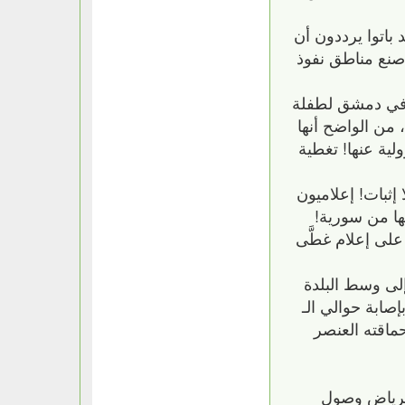
باتوا يرددون أن
 صنع مناطق نفوذ
ن في دمشق لطفلة
ته، من الواضح أنها
لية عنها! تغطية
إثبات! إعلاميون
نها من سورية!
لى إعلام غطَّى
لى وسط البلدة
إصابة حوالي الـ
ماقته العنصر
للرياض وصول