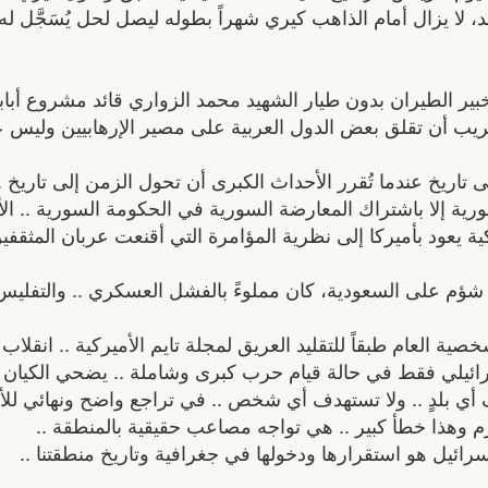
 لا يزال أمام الذاهب كيري شهراً بطوله ليصل لحل يُسَجَّل له
بير الطيران بدون طيار الشهيد محمد الزواري قائد مشروع أبابي
ريب أن تقلق بعض الدول العربية على مصير الإرهابيين وليس 
 تاريخ عندما تُقرر الأحداث الكبرى أن تحول الزمن إلى تاريخ .
رية إلا باشتراك المعارضة السورية في الحكومة السورية .. الأس
كية يعود بأميركا إلى نظرية المؤامرة التي أقنعت عربان المثقف
تايمز قالت أن عام 2016 كان عام شؤم على السعودية، كان مملوءً بالفشل العسكري .. والت
ة العام طبقاً للتقليد العريق لمجلة تايم الأميركية .. انقلاب إ
 أي بلدٍ .. ولا تستهدف أي شخص .. في تراجع واضح ونهائي للأز
هزم وهذا خطأ كبير .. هي تواجه مصاعب حقيقية بالمنطقة ..
رائيل هو استقرارها ودخولها في جغرافية وتاريخ منطقتنا ..