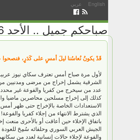
English
عربي
صباحكم جميل .. الأحد 18/12/2016
قَدْ يكونُ نُعاسُنا ليلَ أمسٍ على كَدَرٍ، فنصحوا
لأول مرة صباح أمس تعترف سكاي نيوز عربية 
الشرقية يشمل إخراج من مرضى ومدنيين من كفري
عدد من سيخرج من كفريا والفوعة غير محدد وط
كذلك إلى إخراج مسلحين محاصرين ماضيا والمب
الاستعدادات الخاصة بالإخراج حتى ظهر أمس! ا
الذي يشترط الانتهاء من إجلاء كفريا والفوعة! أ
باتفاق الإخلاء حين أعاقت أو بالأحرى منعت إ
الجيش العربي السوري وحلفائه سُمِحَ للعود
والفوعة لإجلاء حالات إنسانية لعدد من سكانه