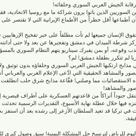
لسوريين الذين باتوا يرون شراكة ما مع روسيا الاتحادية، فقد 
أن أطماعها أقل خطراً من الأطماع الإيرانية التي لا تقتصر على
حقوق الإنسان جميعها لم تأت مطلقاً على خبر تفخيخ الإرهابيي
سنوات وجهوها لمركز شرطة الميدان في دمشق وتفجيرها عن بعد ولا حتى أدان
ذب وقوعه، أو بمن يفبرك سيناريو يتهم النظام السوري بالمسؤو
ريا لم تتكرر بطفلة دمشق! لم؟
ذابح ارتكبها الجيش العربي السوري وحلفاؤه بدون توثيق ولا 
لصور والمشاهد الحقيقية التي ادَّعى الإعلام الغربي والعرباني أ
 الاستقصائيات مما وصلني! فقَّاعة مذابح شرق حلب انطلقت ع
صور والمشاهد!
ل جنوداً أتراكاً من قاعدتهم العسكرية على أطراف قيصرية إ
للتنزه فيها خلال عطلة نهاية الأسبوع، التقديرات الرسمية تحدثت ب
ت في تركيا قد تعيد السلطان الأزعر إلى رشده بعد أن استفز بح
يقة،
ليوم للرياض لترسيخ حل المشكلة اليمنية! سبق وصول كيري 