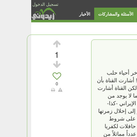
تسجيل الدخول
الأسئلة والمشاركات
الأخبار
1
خر أحياء حلب
أشارت القناة بأن
0
لكن القناة أشارت
ا لا يوجد من
إيراني -كذا-
 إلى إخلال زمرتها
م! على شروط
حافلات لكفريا
داً مماثلاً من