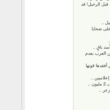
 قبل الرحيل! قد
ل ..
على ضحايا
.
د باقٍ ..
ين العرب بعدم
فليس أفقدها قوتها
علاميين ..
عر ..