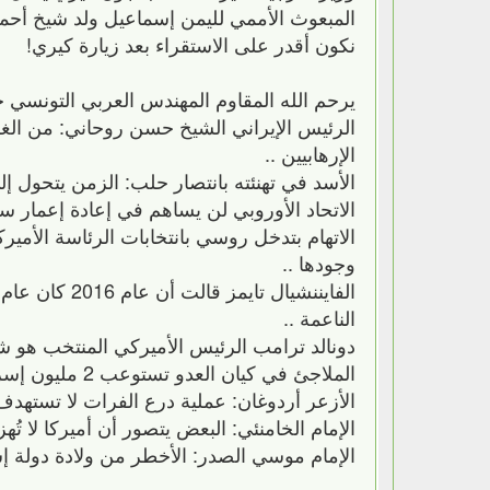
المبعوث الأممي لليمن إسماعيل ولد شيخ أحمد،
نكون أقدر على الاستقراء بعد زيارة كيري!
يرحم الله المقاوم المهندس العربي التونسي خ
الرئيس الإيراني الشيخ حسن روحاني: من الغ
الإرهابيين ..
الأسد في تهنئته بانتصار حلب: الزمن يتحول إلى
الاتحاد الأوروبي لن يساهم في إعادة إعمار سو
الاتهام بتدخل روسي بانتخابات الرئاسة الأمير
وجودها ..
الفايننشيال 
الناعمة ..
دونالد ترامب الرئيس الأميركي المنتخب هو شخصي
الملاجئ في كيان العدو تستوعب 2 مليون إسرائيلي فقط في حالة قيام حرب كبرى وشاملة .. يضحي الكيان بـ 2 مليون ..
الأزعر أردوغان: عملية درع الفرات لا تستهدف
الإمام الخامنئي: البعض يتصور أن أميركا لا تُ
الإمام موسي الصدر: الأخطر من ولادة دولة إس