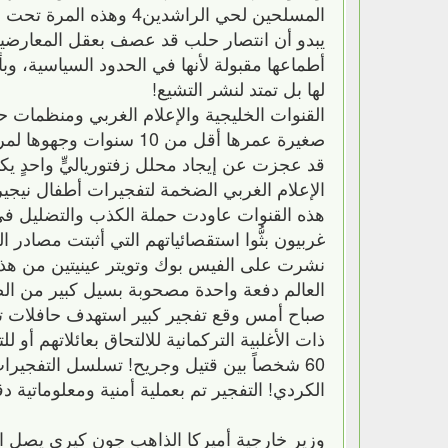
المسلحين لحي الراشدين4 وهذه المرة تحت رقابة الجيش العربي السوري وحلفائه!
يبدو أن انتصار حلب قد عصف بعقل المعارضين ا
أطماعها مقبولة لأنها في الحدود السياسية، وب
لها بل تمتد لنشر التشيع!
القنوات الخليجية والإعلام الغربي ومنظمات 
صغيرة عمرها أقل من 10 
قد عجزت عن إيجاد محلل زفتورياليٍّ واحدٍ يك
الإعلام الغربي الضخمة لتفجيرات أطفال نيجي
هذه القنوات عاودت حملة الكذب والتضليل في م
غربيون بثُّوا استقصائياتهم التي أثبتت مصادر ا
نشرت على الفيس بوك وتويتر عينيتين من هذه
العالم دفعة واحدة مصحوبة بسيل كبير من ال
صباح أمس وقع تفجير كبير استهدف حافلات تنق
ذات الأغلبية التركمانية للالتحاق بعائلاتهم أو 
60 شخصاً بين قتيل وجريح! تسلسل التفجيرا
الكردي! التفجير تم بعملية أمنية ومعلوماتية دق
وزير خارجية أميركا الذاهب جون كيري يصل ا