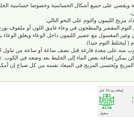
ة ويقضي على جميع أشكال الحساسية وخصوصا حساسية الجلد ال
.
 مزيج الليمون والثوم على النحو التالي:
من عصير الليمون مع 40 فصا من الثوم المقشر والمطحون في وعاء غامق اللون أو ملفوف
وغير المغسول مع عصير الليمون داخل الوعاء ويغلق الوعاء ب
 كوب أو كوب منه على معدة فارغة قبل نصف ساعة أو ساعة من تناول ا
 لكن يمكن إضافة بعض الماء إلى الخليط بعد وضعه في الكوب. ثم
لمزيج ويُحتسى المزيج في الميعاد نفسه من كل صباح إن أمكن
إضافة منذ 10 عام
ة
1
منقول