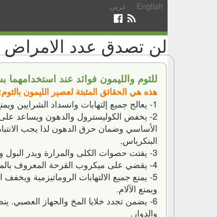
English
عربي
لن تصدق عدد الامراض ال
للثوم والليمون فوائد عند استخدامهما 
هذه هي الحقائق المثبتة لعصير الليمون بالثوم:
1- يعالج جميع إلتهابات وانسداد الشرايين ويمنع تصلبها وارتفاع ضغط الدم.
2- يخفض الكوليسترول والدهون ويساعد على 
الأساسي وضمان حرق الدهون لذا يجب الانتبا
البنكرياس.
3- يفتت حصوات الكلى والمرارة ويدر البول ويقضي على انتفاخ الجسم والأورام من جذورها.
4- يقضي على ميكروب القرحة المعروف بالملوية البوابية ويعالج قرح المعدة والإثنا عشرية.
5- يمنع جميع الالتهابات الروماتيزمية ويخف
ويمنع الآلام.
6- يضمن تجدد خلايا المخ والجهاز العصبي. ي
والدوار.