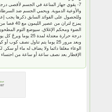
7- يقوي جهاز المناعة في الجسم لأقصى درج
والأوعية الدموية. ويحمي الجسم ضد السرطان
وللحصول على الفوائد السابق ذكرها يجب إعداد
يمزج لتران 
الضوء ومحكم الإغلاق. سيوضع الثوم المطحون 
درجة حرارة معتدلة لمدة 25 يوما ويرجّ كل يوم ( ليختلط الثوم جيدا).
وبعد مرور 25 يوما يتم تناول نصف
الوعاء مغلقا دائما ولا يضاف له ماء أو سكر.
الإفطار بعد نصف ساعة أو ساعة من احتساء ا
صفي
187