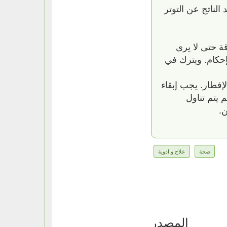
ناتج عن التوتر
 بورقة حتى لا يرى
إحكام. ويترك في
لإفطار. يجب إبقاء
 يتم تناول
.
صحة
علاج و ادوية
المصدر