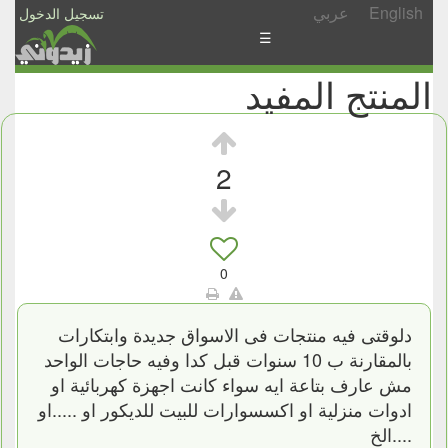
English
عربي
تسجيل الدخول
☰
المنتج المفيد
الأخبار
الأسئلة
والمشاركات
2
الأبجدي
إسأل
-
0
شارك
دلوقتى فيه منتجات فى الاسواق جديدة وابتكارات
بالمقارنة ب 10 سنوات قبل كدا وفيه حاجات الواحد
مش عارف بتاعة ايه سواء كانت اجهزة كهربائية او
ادوات منزلية او اكسسوارات للبيت للديكور او .....او
....الخ