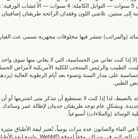
 إلى سنتين. تلاشي اللون وفقدان الرائحة طريقتان إضافيتان ل
د (والمراتب) تنتشر فيها مخلوقات مجهرية تسمى عث الغبار، 
لا إذا كنت تعاني من الحساسية، التي لا يعاني منها سوى واحد 
ت، الطبيب والرئيس المنتخب للكلية الأمريكية لأمراض الحسا
يك أعراض حساسية على مدار السنة وتسوء بعد أيام الرطوبة العالية (يز
فحص الطبي.
بالضبط، لذا إذا كنت لا تستطيع أن تتذكر متى اشتريتها أو أن ب
جديدة. وبشكلٍ عام توجد طريقتان جديتان لإطالة عمر وسائدك 
الوسائد (والملاءات) أسبوعياً.
في الماء والصابون عدة مرات يومياً، تُعتبر ليفة الأطباق مثيرة ل
فهي مليئة بالبكتيريا والعفن، كما أنها أكبر مصدر للجراثيم في منزلك، 