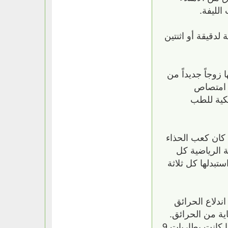
الليفة.
دقيقة أو اثنتين
زوجاً جديداً من
م امتصاص
يكية للطب
 كان كعب الحذاء
نصح موقع Prevention.com باستبدال الأحذية الرياضية كل
ك، استبدلها كل ثلاثة
دلاع الحرائق
اية من الحرائق.
لذلك من المهم استبدال كاشفات الدخان نفسها كل 10 سنوات، كما ينبغي اختبار بطاريات كاشف الدخان، فإذا كانت بطاريات 9