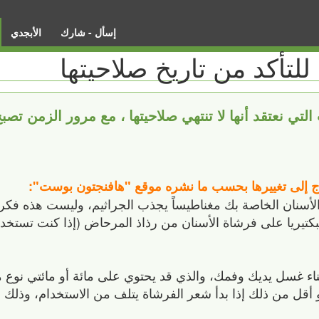
إسأل - شارك
الأبجدي
للتأكد من تاريخ صلاحيتها
لتي نعتقد أنها لا تنتهي صلاحيتها ، مع مرور الزمن تصب
نحتاج إلى تغييرها بحسب ما نشره موقع "هافنجتون بوست":
أشهر تُعتبر فرشاة الأسنان الخاصة بك مغناطيساً يجذب الجراثيم، وليست هذه
لبكتيريا على فرشاة الأسنان من رذاذ المرحاض (إذا كنت تستخدم
اء غسل يديك وفمك، والذي قد يحتوي على مائة أو مائتي نوع من
رشاة أسنانك كل 3 أو 4 أشهر، أو أقل من ذلك إذا بدأ شعر الفرشاة يتلف من الاستخدام، و