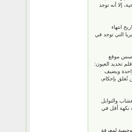
، إلا أنه توجد
زت تاريخ انتهاء
لبكتيريا التي توجد في
مؤسس موقع
ر قلم تحديد العيون:
واحدة ويضيف
تُغلق بإحكام،
الأعشاب والتوابل
ة نكهة أقل في
أكثر من 140 دولة هذه المبادئ التوجيهية لمعرفة