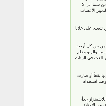
مدة الصلاحية: — التوابل المطحونة: من 3 إلى 5 سنوات — التوابل الكاملة: 4 سنوات — الأعشاب الورقية: من سنة إلى 3
تمييز الأعشاب
تتغذى على خلايا
من بين كل أربعة
سية والربو وعلم
دهر العث في البيئات
ها بقعاً أو صارت
وهما استخدام
لاشمئزاز جداً،
وفقاً لموقع WebMD. ولمنع ليفة الأطباق من الامتلاء