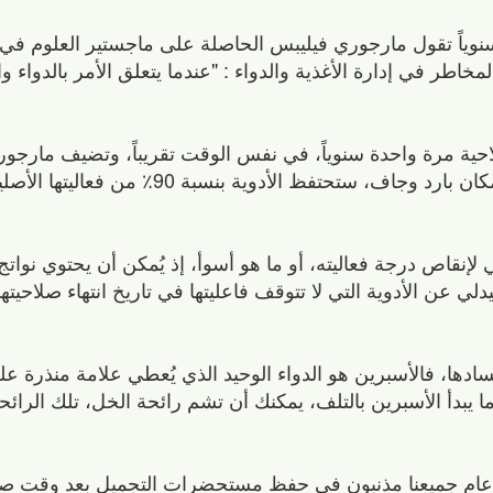
 سنوياً تقول مارجوري فيليبس الحاصلة على ماجستير العلوم في
مخاطر في إدارة الأغذية والدواء : "عندما يتعلق الأمر بالدواء وا
حية مرة واحدة سنوياً، في نفس الوقت تقريباً، وتضيف مارجوري 
الصلاحية تضمن أنه مع التخزين الصحيح في مكان بارد وجاف، ستحتفظ الأدوي
 لإنقاص درجة فعاليته، أو ما هو أسوأ، إذ يُمكن أن يحتوي نواتج
لي عن الأدوية التي لا تتوقف فاعليتها في تاريخ انتهاء صلاحيتها
ادها، فالأسبرين هو الدواء الوحيد الذي يُعطي علامة منذرة عل
ا يبدأ الأسبرين بالتلف، يمكنك أن تشم رائحة الخل، تلك الرائ
م جميعنا مذنبون في حفظ مستحضرات التجميل بعد وقت صلا