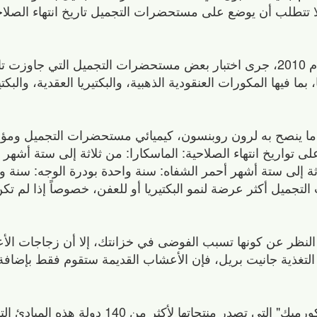
 تتطلب أن يوضع على مستحضرات التجميل تاريخ انتهاء الصلاحية
ففي تقرير أعدته محطة "إيه بي سي نيوز" عام 2010، جرى اختبار بعض مستحضرات التجميل التي جاو
اً من البكتيريا، بما فيها المكورات العنقودية الذهبية، والبكتيريا العقدية، وا
 ما ينصح به لرون روبنسون، كيميائي مستحضرات التجميل و
 توجيهية على تواريخ انتهاء الصلاحية: الماسكارا: من ثلاثة إلى ستة أشه
ثة إلى ستة أشهر أحمر الشفاه: سنة واحدة بودرة الوجه: سنة 
جميل أكثر عرضة لنمو البكتيريا أو للعفن، خصوصاً إذا لم تكن 
ل…حتى 4 سنوات بصرف النظر عن كونها تسبب الفوضى في خزانتك، إلا أن زجاجات 
 التغذية جانيت بريل، فإن الأعشاب القديمة ستقوم فقط بإضاف
لذلك تستخدم شركات التوابل مثل شركة "ماكورميك" التي تصدر منتجاتها ل