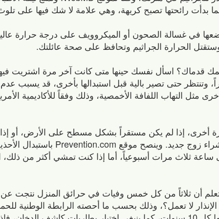
ما بدأت رائحتها تصبح كريهة، وهي علامة لا شك فيها على تلوث 
 في غسالة الصحون أو الميكروويف على درجة حرارة عالية ل
 وستقتل الحرارة الجراثيم وتحافظ على صحة عائلتك.
لمك قدماك؟ اسأل نفسك حينها متى كانت آخر مرة اشتريت فيها 
يراً، وتنتظر حتى تصير بالية قبل استبدالها بأخرى، قد يسبب عد
ى مثل التهاب اللفافة الأخمصية، وذلك وفقاً للأكاديمية الأمر
رة أخرى، إذا لم يكن مستقراً بشكل مسطح على الأرض، أو إذا
مرناً جداً عند الضغط عليه، فقد حان الوقت لشراء زوج جديد. وي
 كنت تمشي من 45 دقيقة إلى ساعة ثلاث مرات أسبوعياً، أما إذا كنت تمشي أكثر من ذل
لم أن ثلاثاً من كل خمس وفيات في حرائق المنزل نتجت عن ان
ة الإنذار لا تعمل؟، وذلك بحسب ما أحصته الرابطة الوطنية للحم