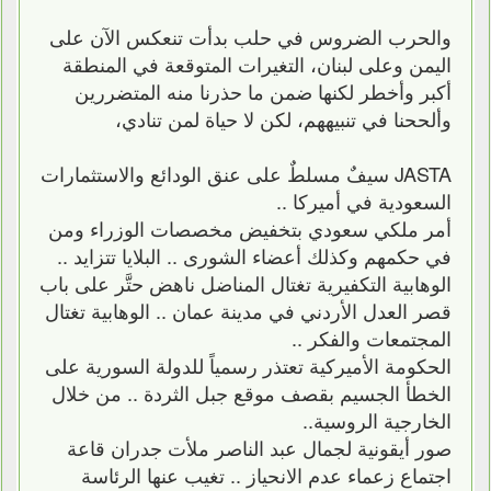
والحرب الضروس في حلب بدأت تنعكس الآن على
اليمن وعلى لبنان، التغيرات المتوقعة في المنطقة
أكبر وأخطر لكنها ضمن ما حذرنا منه المتضررين
وألححنا في تنبيههم، لكن لا حياة لمن تنادي،
JASTA سيفٌ مسلطٌ على عنق الودائع والاستثمارات
السعودية في أميركا ..
أمر ملكي سعودي بتخفيض مخصصات الوزراء ومن
في حكمهم وكذلك أعضاء الشورى .. البلايا تتزايد ..
الوهابية التكفيرية تغتال المناضل ناهض حتَّر على باب
قصر العدل الأردني في مدينة عمان .. الوهابية تغتال
المجتمعات والفكر ..
الحكومة الأميركية تعتذر رسمياً للدولة السورية على
الخطأ الجسيم بقصف موقع جبل الثردة .. من خلال
الخارجية الروسية..
صور أيقونية لجمال عبد الناصر ملأت جدران قاعة
اجتماع زعماء عدم الانحياز .. تغيب عنها الرئاسة