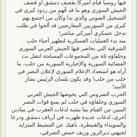
فيها روسيا قيام أميركا بقصف دمشق أو قصف
الجيش السوري وهو ما قد فُهم من ردود كيري في
التسجيل الصوتي والذي بدا وكأن من اجتمع بهم
كيري من السوريين المعارضين قد ألحوا في طلب
تدخل عسكري أميركي مباشر!
منذ بدء العمليات العسكرية لتطهير أحياء حلب
الشرقية التي يحاصر فيها الجيش العربي السوري
وحلفاؤه ثلة من المجموعات المسلحة انتقل بث
الفضائية السورية والإخبارية السورية من حلب، ما
أراه هو استعداد الإعلام السوري لإعلان النصر في
حلب من حلب! وقد يكون بلسان الرئيس بشار
الأسد!
الحرب الضروس التي يخوضها الجيش العربي
السوري وحلفاؤه في حلب لم يمنع قوات النصر
المبين من القيام بما يشبه لدغات العقرب في ميادين
أخرى، لدغات عديدة ظهرت في أرياف دمشق ودرعا
والسويداء والقنيطرة، ناهيك عن التنشيط المتزايد
لجبهتي ديرالزور وريف حمص الشرقي،