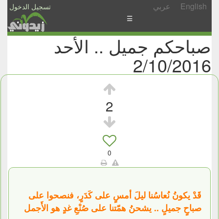
English
عربي
تسجيل الدخول
☰
صباحكم جميل .. الأحد
الأخبار
2/10/2016
الأسئلة
والمشاركات
الأبجدي
2
إسأل
-
شارك
0
قَدْ يكونُ نُعاسُنا ليلَ أمسٍ على كَدَرٍ، فنصحوا على
صباحٍ جميلٍ .. يشحنُ همّتنا على صُنْعِ غدٍ هو الأَجمل