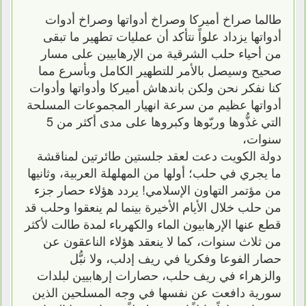
طالما صراخ أميركا وصراخ أدواتها وصراخ أدوات
أدواتها يزداد علواً نتأكد أن عمليات تطهير ما تبقى
من أحياء حلب الشرقية من الإرهابيين على مسار
صحيح وسيصل بالأمر للتطهير الكامل وبأسرع مما
كنا نفكر نحن ولكن باندهاش أميركا وأدواتها وأدوات
أدواتها عظيم من سرعة انهيار المجموعات المسلحة
التي غذُّوها وربّوها وكبروها على مدى أكثر من 5
سنوات،
دولة الكويت دعت لعقد جلستين طائرتين لمناقشة
ما يجري في حلب؛ أولها من المهلهلة العربية، وثانيها
من مؤتمر التهاون الإسلامي! يردد هؤلاء حصار جزء
من حلب خلال الأيام الأخيرة بينما لم ينعقوا وحلب قد
قطع عنها الإرهابيون الماء والكهرباء لمدة طالت لأكثر
من ثلاث سنوات، كما لا ينعقد هؤلاء الناعقون عن
حصار الفوعا وفكريا في ريف إدلب، ولا نبُّل
والزهراء في ريف حلب، حصارات إرهابيين لبلدات
سورية دافعت عن نفسها في وجه المسلحين الذين