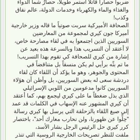
ضربوا حصاراً قاتلاً استمر طويلاً، حصارٌ شما الدواء
والغذاء والماء والكهرباء وخدمات الدولة، عالم نفاق
وكذب!
الصحافة الأميركية سربت صوتياً ما قاله وزير خارجية
أميركا جون كيري لمجموعة من المعارضين
السوريين الذين اجتمعوا به في لقاء مصارحة خاص،
لا أعتقد أن التسريب هذا وبالسرعة هذه بعيد عن
إشارة من كيري للصحافة كي تقوم بهذا التسريب!
ما تم بثّه برأيي لم يكن منسقاً بل متناقضاً في
المحتوى والجوهر، وهو ما يؤكد أن اللقاء كان لقاء
دردشة سعى له بعض السوريين، بل وأظن أن هؤلاء
السوريين كانوا مدعومين من اللوبي الإسرائيلي
الذي بذل ضغطاً ما على كيري ليجمع بهم، كما أعتقد
أن كيري المشهور عنه الإسهاب في الكلمات قد عمد
إلى صبغ اللقاء بالزحلقة التي يرسل بها كيري رسالة
"حِلِّوا عن ظهورنا، ولن نحارب معارك أحد"، باختصار
كرر كيري حل الرئيس الرجل بشار الأسد،
ملفت للنظر تصريحات الخارجية الروسية التي تنذر