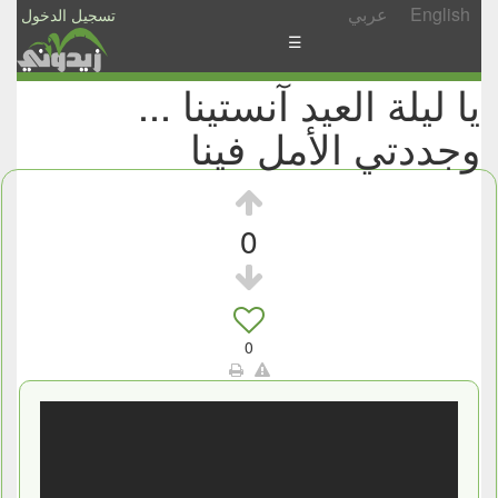
English
عربي
تسجيل الدخول
☰
يا ليلة العيد آنستينا ...
الأخبار
وجددتي الأمل فينا
الأسئلة
والمشاركات
الأبجدي
0
إسأل
-
شارك
0