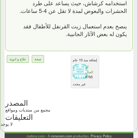
استخدامه كرشاش، حيث يساعد على طرد
الحشرات والبعوض لمدة لا تقل عن 4-5 ساعات.
ينصح بعدم استعمال زيت القرنفل للأطفال فقد
يكون له بعض الآثار الجانبية.
صحة
علاج و ادوية
إضافة منذ 10 عام
أم
العيال
6765
غير محدد
المصدر
مجمع من منتديات ومواقع
التعليقات
لا يوجد
zedony.com - A
mmonem.com
production.
Privacy Policy