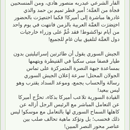
الفار الشرعي عبدربه منصور هادي، ومن المنسحبين
فجأة من الغمَّة؛ أمير قطر تميم بن حمد والذي
غادرها مباشرة إلى أميركا! فكما اختصِرَت بالحضور
اختِصَرَت الغمَّة العربية بالزمن فانتهت في يوم واحد
من أيام نواكشوط! فقد غُمَّ على وزراء خارجيات
دول الغمَّة لتلفيق بيان غامٍ للجميع!
الجيش السوري يقول أن طائرتين إسرائيليتين بدون
طيار قصفا مبنى سكنياً في القنيطرة ويتهمها
بمساعدة جبهة النصرة المتمركزة على تماس
الجولان المحتل! سرعة إعلان الجيش السوري
رسالة والحساب يجمع، وموعد السداد يقترب وهو
ليس ببعيد!
القيادة السورية تلاعب أميركا بذكاء، تحرُّج أميركا
عن التعامل المباشر مع الرئيس الرجل أزاله عن
كاهلها السماح السوري لها بالتعامل مع موسكو! ليس
ذلك فحسب؛ بل وتؤكد ماهية تحالف صلب بين
عناصر محور النصر المبين!