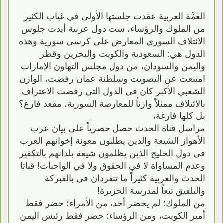
الغمَّة العربية عقدت جلستها الأولى في غياب الكثير
من الملوك والرؤساء، ست دول عربية أيدت جلوس
الائتلاف السوري المعارض على كرسي سورية وهذه
الدول هي: السعودية والكويت والبحرين وقطر
واليمن والسودان، من دول مجلس التهاون الإمارات
امتنعت عن التصويت وسلطنة عمان رفضت، الوازن
الشعبي الأكبر كان في الدول التي رفضت الاعتراف
بالائتلاف ممثلاً وازناً للمعارضة السورية، مقعد فارغ؟
بل كلها فارغة،
مراسل قناة الحدث حصل حصرياً على بيان عرب
الأهواز الشيعة والذين يطلبون معونة إخوانهم العرب
في دول الخليج الذين يظلمون شيعة بلدانهم بالتكفير
وعدم المساواة لا في الحقوق ولا في الواجبات! قناتا
الحدث والعربية كثيراً ما تنفردان في بالفبركة
والتلفيق تبعاً لمدرسة الجزيرة!
من الملوك؛ لم يحضر أحد، من الأمراء؛ حضر فقط
أمير الكويت، ومن الرؤساء؛ حضر فقط رئيس اليمن