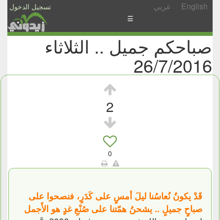
English
عربي
تسجيل الدخول
☰
صباحكم جميل .. الثلاثاء
الأخبار
26/7/2016
الأسئلة
والمشاركات
الأبجدي
2
إسأل
-
شارك
0
قَدْ يكونُ نُعاسُنا ليلَ أمسٍ على كَدَرٍ، فنصحوا على
صباحٍ جميلٍ .. يشحنُ همّتنا على صُنْعِ غدٍ هو الأَجمل