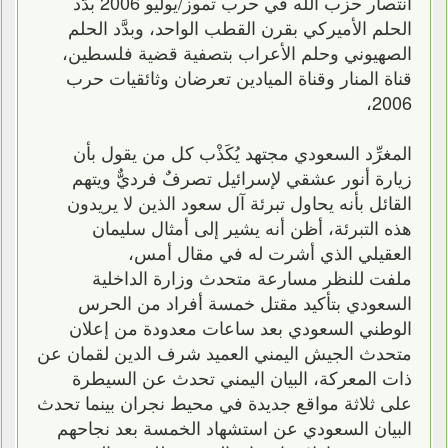
انتصار حزب الله في حرب تموز/يوليو 2006 بدَّد
الحلم الأميركي بقرن القطب الواحد، وبدَّد الحلم
الصهيوني وحلم الأعراب بتصفية قضية فلسطين،
قناة المنار وقناة الميادين تعرضان وثائقيات حرب
2006،
المغرِّد السعودي مجتهد يُكَذْب كل من يقول بأن
زيارة أنور عشقي لإسرائيل تصرفٌ فرديٌّ ويتهم
القائل بأنه يحاول تبرئة آل سعود الذين لا يريدون
هذه التبرئة، أظن أنه يشير إلى أمثال سليمان
العقيلي الذي أشرت له في مقال أمس،
ملفت للنظر مسارعة متحدث وزارة الداخلية
السعودي بتأكيد مقتل خمسة أفراد من الحرس
الوطني السعودي بعد ساعات معدودة من إعلان
متحدث الجيش اليمني العميد شرف الدين لقمان عن
ذات المعركة، البيان اليمني تحدث عن السيطرة
على ثلاثة مواقع جديدة في محيط نجران بينما تحدث
البيان السعودي عن استشهاد الخمسة بعد نجاحهم