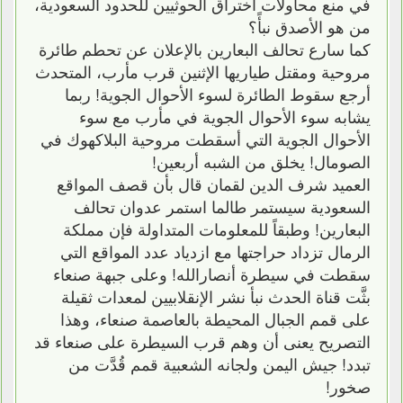
في منع محاولات اختراق الحوثيين للحدود السعودية،
من هو الأصدق نبأً؟
كما سارع تحالف البعارين بالإعلان عن تحطم طائرة
مروحية ومقتل طياريها الإثنين قرب مأرب، المتحدث
أرجع سقوط الطائرة لسوء الأحوال الجوية! ربما
يشابه سوء الأحوال الجوية في مأرب مع سوء
الأحوال الجوية التي أسقطت مروحية البلاكهوك في
الصومال! يخلق من الشبه أربعين!
العميد شرف الدين لقمان قال بأن قصف المواقع
السعودية سيستمر طالما استمر عدوان تحالف
البعارين! وطبقاً للمعلومات المتداولة فإن مملكة
الرمال تزداد حراجتها مع ازدياد عدد المواقع التي
سقطت في سيطرة أنصارالله! وعلى جبهة صنعاء
بثَّت قناة الحدث نبأ نشر الإنقلابيين لمعدات ثقيلة
على قمم الجبال المحيطة بالعاصمة صنعاء، وهذا
التصريح يعنى أن وهم قرب السيطرة على صنعاء قد
تبدد! جيش اليمن ولجانه الشعبية قمم قُدَّت من
صخور!